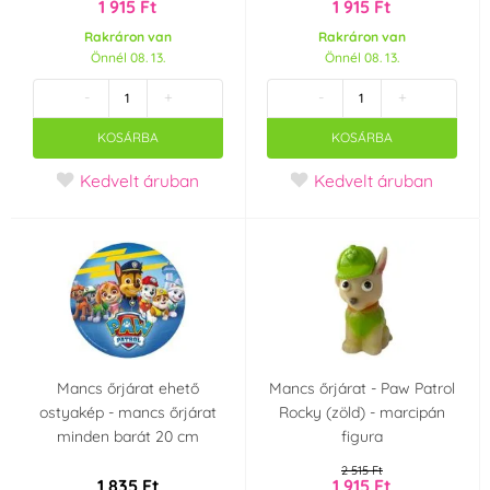
1 915 Ft
1 915 Ft
Dekora
deZaan
(3)
(0)
Rakráron van
Rakráron van
Önnél 08. 13.
Önnél 08. 13.
Diamant
Dobla
(0)
(0)
-
+
-
+
KOSÁRBA
KOSÁRBA
Fabbri 1905
Fagoš
(0)
(0)
Kedvelt áruban
Kedvelt áruban
Farcitella
Flemings
(0)
(0)
Fractal
Frischmann
(0)
(7)
FunCakes
Günthart
(0)
(0)
Hamé
Happy Sprinkles
Mancs őrjárat ehető
Mancs őrjárat - Paw Patrol
(0)
(0)
ostyakép - mancs őrjárat
Rocky (zöld) - marcipán
minden barát 20 cm
figura
Helcom
Holandsko
(0)
(0)
2 515 Ft
1 835 Ft
1 915 Ft