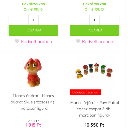
OFI Česko
ORION
(0)
(0)
Rakráron van
Rakráron van
Önnél 08. 13.
Önnél 08. 13.
Ostatní
PCB Creation
(0)
(0)
-
+
-
+
KOSÁRBA
KOSÁRBA
PME
Prospona
(0)
(0)
Kedvelt áruban
Kedvelt áruban
Rainbow Dust
Renshaw
(0)
(0)
Rose Decor
Saracino
(0)
(0)
Sonneveld Holandsko
Südzucker Franken
(0)
(0)
Előnyös csomag
Mancs őrjárat - Mancs
őrjárat Skye (rózsaszín) -
Mancs őrjárat - Paw Patrol
Sugarflair Colours
SvětCukrářů.cz
(0)
(0)
marcipánfigura
egész csapat 6 db -
marcipán figurák
topCake
Unigra S.r.I. Italy
(0)
(0)
2 515 Ft
1 915 Ft
10 350 Ft