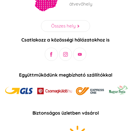
átvevőhely
Dinosaurus
Húsvét
Összes hely
Angry Birds
Spiderman
Csatlakozz a közösségi hálózatokhoz is
Paw Patrol
Unikornis - Unicorn
Barbie
Hello Kitty
Együttműködünk megbízható szállítókkal
Frozen - Jégvarázs
Másha és medve
Minions
Vakand
Mickey a Minnie
Star Wars
Biztonságos üzletben vásárol
Mouse
Cars
Mesei hercegnők