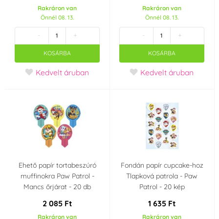
Rakráron van
Rakráron van
Vola Colori
Vortumnus
(0)
(0)
Önnél 08. 13.
Önnél 08. 13.
-
+
-
+
Wilton
WoldoClean®
(0)
(0)
KOSÁRBA
KOSÁRBA
WoldoHealth®
Zeelandia
(0)
(0)
Kedvelt áruban
Kedvelt áruban
Íz (aroma)
Áfonya
Citrom
(0)
(0)
Csokoládé
Eper
(0)
(0)
Málna
Mandula
(0)
(0)
Ehető papír tortabeszúró
Fondán papír cupcake-hoz
muffinokra Paw Patrol -
Tlapková patrola - Paw
Mancs őrjárat - 20 db
Patrol - 20 kép
Narancs
Cseresznye, meggy
(0)
(0)
2 085 Ft
1 635 Ft
Rakráron van
Rakráron van