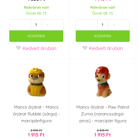
ICAM S.p.A.
Irca
(0)
(0)
Rakráron van
Rakráron van
Önnél 08. 13.
Önnél 08. 13.
IREKS
Joypaste
(0)
(0)
-
+
-
+
KOSÁRBA
KOSÁRBA
K-Decor
K2
(0)
(0)
Kedvelt áruban
Kedvelt áruban
Kingcakes
Kovandovi
(0)
(0)
Laped
Lotus
(0)
(0)
Master Martini
Modecor
(0)
(0)
Mancs őrjárat - Mancs
Mancs őrjárat - Paw Patrol
Monaco
Naarmann
(0)
(0)
őrjárat Rubble (sárga) -
Zuma (narancssárga-
marcipánfigura
piros) - marcipán figura
Odense
Odense Marcipan
(0)
(0)
2 515 Ft
2 515 Ft
1 915 Ft
1 915 Ft