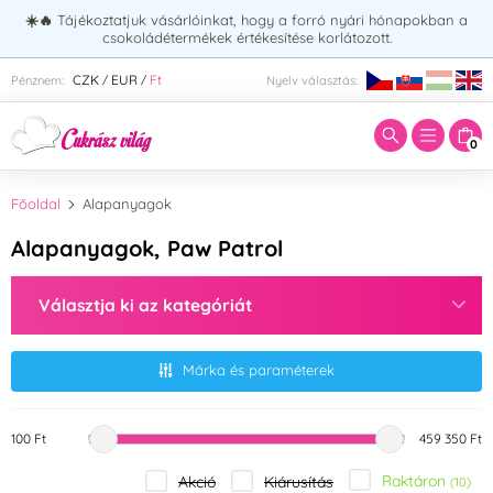
☀️🔥
Tájékoztatjuk vásárlóinkat, hogy a forró nyári hónapokban a
csokoládétermékek értékesítése korlátozott.
Adja meg a keresett kifejezést:
CZK
EUR
Ft
Pénznem:
Nyelv választás:
/
/
0
Főoldal
Alapanyagok
Alapanyagok, Paw Patrol
Választja ki az kategóriát
Márka és paraméterek
100 Ft
459 350 Ft
Raktáron
Akció
Kiárusítás
(10)