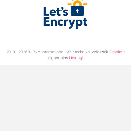
LOL Surprise babák
Futball - labdarúgó
Halloween
Íz
2010 - 2026 © PNM International Kft. • technikai választék
Simplia
•
eper
málna
elgondolás
Litvanyi
csokis
mandula
narancs
Származási ország
CN
TH
IT
NL