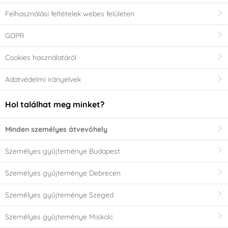
Alacsony (Low Sugar)
Vhodné pro RAW
Felhasználási feltételek webes felületen
vagy cukormentes
recepty
(0)
(0)
GDPR
Certified E-Friendly
Nem tartalmaz
Cookies használatáról
Food (CEFF) - étel
pálmaolajat
(0)
felesleges kémia
Adatvédelmi irányelvek
nélkül
(0)
Hol találhat meg minket?
Alkalmas
Alkalmas vegánok
vegetáriánusok
számára
(0)
Minden személyes átvevőhely
számára
(0)
Személyes gyűjteménye Budapest
Transz-zsírsavaktól
Kóser (kosher)
(0)
Személyes gyűjteménye Debrecen
mentes (TFA-mentes)
(0)
Személyes gyűjteménye Szeged
Halal
(0)
Személyes gyűjteménye Miskolc