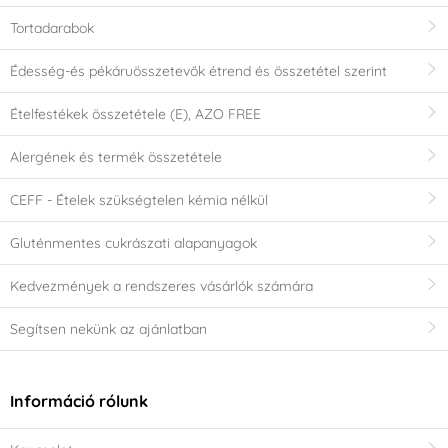
Kékeszöld
Narancssárga
(0)
(0)
Tortadarabok
Gyöngyszem
Kőolaj
(0)
(0)
Édesség-és pékáruösszetevők étrend és összetétel szerint
Átlátszó
Rózsaszín
(0)
(0)
Ételfestékek összetétele (E), AZO FREE
Alergének és termék összetétele
Elefántcsont
Ezüst
(0)
(0)
CEFF - Ételek szükségtelen kémia nélkül
Szürke
Test szín
(0)
(0)
Gluténmentes cukrászati alapanyagok
Vanília
Zöld
(0)
(0)
Kedvezmények a rendszeres vásárlók számára
Segítsen nekünk az ajánlatban
Arany
Sárga
(0)
(1)
Anyag
Információ rólunk
Cukortömeg
Csokoládé
(0)
(0)