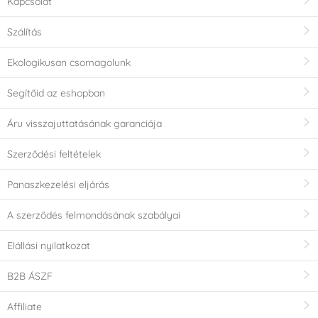
Kapcsolat
Fém
Marcipán
(0)
(0)
Szálítás
Gyártó kijelentetés
Ekologikusan csomagolunk
Ne
Ano
(0)
(0)
Segítőid az eshopban
Tartósítószerek nélkül
E171 Free
Áru visszajuttatásának garanciája
(0)
(0)
Szerződési feltételek
Nem tartalmaz AZO
Gluténmentes termék
Panaszkezelési eljárás
festékeket ( AZO
- gluténmentes
free)
(Gluten free)
(0)
(0)
A szerződés felmondásának szabályai
Elállási nyilatkozat
Anélkül, genetikailag
Laktózmentes
módosított
(Lactose free)
(0)
B2B ÁSZF
összetevőket (GMO-
mentes)
(0)
Affiliate