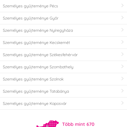
Party témája
Személyes gyűjteménye Pécs
Silvestr
Esküvő
Személyes gyűjteménye Győr
Személyes gyűjteménye Nyíregyháza
Szív - Valentin-nap
Üzleti célokra
Személyes gyűjteménye Kecskemét
Csillagok
Bál
Személyes gyűjteménye Székesfehérvár
Minecraft
Baby Shower
Személyes gyűjteménye Szombathely
Ez egy lány!!
Ez egy fiú !!
Személyes gyűjteménye Szolnok
Személyes gyűjteménye Tatabánya
SpongeBob
Világegyetem
Személyes gyűjteménye Kaposvár
Legénybúcsú
Gyerek fiú party
Több mint 670
Disco
Hudební párty