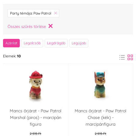
Márka
Party témája: Paw Patrol
AROCO
Arpex
Összes szűrés törlése
(0)
(0)
Bakbel
Barbara Luijckx
Ajánlat
Legolcsób
Legdrágáb
Legújjab
(0)
(0)
Elemek:
10
Bohemilk
breAd. & edible
(0)
(0)
Brew Glitter
Cake Star
(0)
(0)
Callebaut
Colour Mill
(0)
(0)
Credin
Crisco
(0)
(0)
Mancs őrjárat - Paw Patrol
Mancs őrjárat - Paw Patrol
Marshal (piros) - marcipán
Chase (kék) -
figura
marcipánfigura
Dawn
Decora
(0)
(0)
2 515 Ft
2 515 Ft