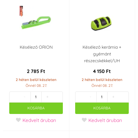
Késélező ORION
Késélező kerámia +
gyémánt
részecskékkel/UH
2 785 Ft
4 150 Ft
2 héten belül készleten
2 héten belül készleten
Önnél 08. 27.
Önnél 08. 27.
-
+
-
+
KOSÁRBA
KOSÁRBA
Kedvelt áruban
Kedvelt áruban