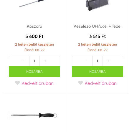
Köszörű
Késélező UH/acél + fedél
5 600 Ft
3 515 Ft
2 héten belül készleten
2 héten belül készleten
Önnél 08. 27.
Önnél 08. 27.
-
+
-
+
KOSÁRBA
KOSÁRBA
Kedvelt áruban
Kedvelt áruban