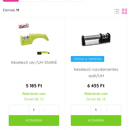
CS Solingen
ORION
Elemek:
11
(2)
(9)
Anyag
Rozsdamentes acél
Műanyag
(1)
(4)
Utolsó a raktárba
Késélező cer./UH SNAKE
Késélező rozsdamentes
acél/UH
5 185 Ft
6 435 Ft
Rakráron van
Rakráron van
Önnél 08. 13.
Önnél 08. 13.
-
+
-
+
KOSÁRBA
KOSÁRBA