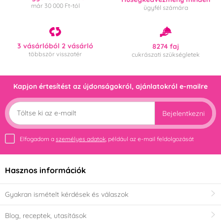
már 30 000 Ft-tól
ügyfél számára
3 vásárlóból 2 vásárló
8274 faj
többször visszatér
cukrászati szükségletek
Kapjon értesítést az újdonságokról, ajánlatokról e-mailre
Bejelentkezni
Elfogadom a
személyes adatok
, például az e-mail feldolgozását
Hasznos információk
Gyakran ismételt kérdések és válaszok
Blog, receptek, utasítások