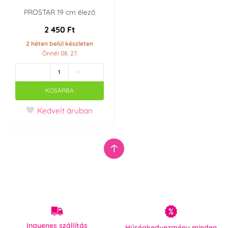
PROSTAR 19 cm élező
2 450 Ft
2 héten belül készleten
Önnél 08. 27.
-
+
KOSÁRBA
Kedvelt áruban
Ingyenes szállítás
Hűségkedvezmény minden