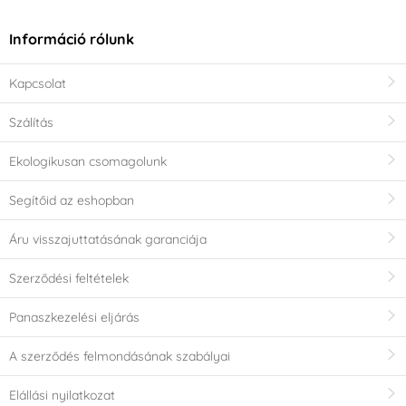
Információ rólunk
Kapcsolat
Szálítás
Ekologikusan csomagolunk
Segítőid az eshopban
Áru visszajuttatásának garanciája
Szerződési feltételek
Panaszkezelési eljárás
A szerződés felmondásának szabályai
Elállási nyilatkozat