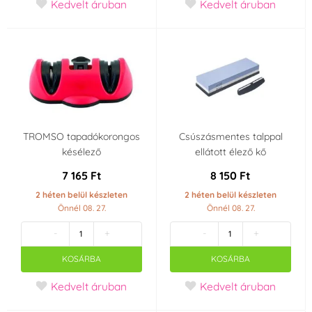
Kedvelt áruban
Kedvelt áruban
TROMSO tapadókorongos
Csúszásmentes talppal
késélező
ellátott élező kő
7 165 Ft
8 150 Ft
2 héten belül készleten
2 héten belül készleten
Önnél 08. 27.
Önnél 08. 27.
-
+
-
+
KOSÁRBA
KOSÁRBA
Kedvelt áruban
Kedvelt áruban