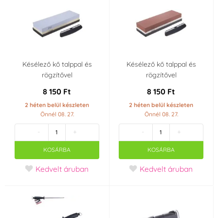
Késélező kő talppal és
Késélező kő talppal és
rögzítővel
rögzítővel
8 150 Ft
8 150 Ft
2 héten belül készleten
2 héten belül készleten
Önnél 08. 27.
Önnél 08. 27.
-
+
-
+
KOSÁRBA
KOSÁRBA
Kedvelt áruban
Kedvelt áruban