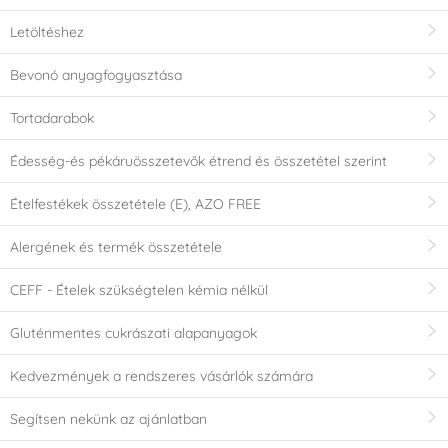
Letöltéshez
Bevonó anyagfogyasztása
Tortadarabok
Édesség-és pékáruösszetevők étrend és összetétel szerint
Ételfestékek összetétele (E), AZO FREE
Alergének és termék összetétele
CEFF - Ételek szükségtelen kémia nélkül
Gluténmentes cukrászati alapanyagok
Kedvezmények a rendszeres vásárlók számára
Segítsen nekünk az ajánlatban