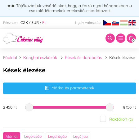
☀️🔥
Tájékoztatjuk vásárlóinkat, hogy a forró nyári hónapokban a
csokoládétermékek értékesítése korlátozott.
Adja meg a keresett kifejezést:
CZK
EUR
Ft
Pénznem:
Nyelv választás:
/
/
0
Főoldal
Konyhai eszközök
Kések és darabolás
Kések élezése
Kések élezése
Márka és paraméterek
2 450 Ft
8 150 Ft
Raktáron
(2)
Márka
Ajánlat
Legolcsób
Legdrágáb
Legújjab