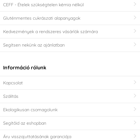
CEFF - Ételek szükségtelen kémia nélkül
Gluténmentes cukrászati alapanyagok
Kedvezmények a rendszeres vásárlók számára
Segítsen nekünk az ajánlatban
Információ rólunk
Kapcsolat
Szálítás
Ekologikusan csomagolunk
Segítőid az eshopban
Áru visszajuttatásának garanciája