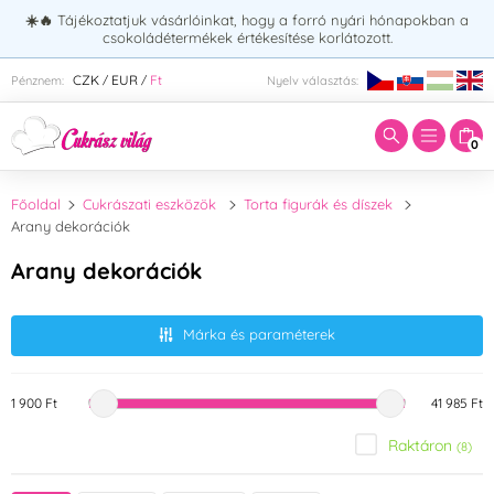
☀️🔥
Tájékoztatjuk vásárlóinkat, hogy a forró nyári hónapokban a
csokoládétermékek értékesítése korlátozott.
Adja meg a keresett kifejezést:
CZK
EUR
Ft
Pénznem:
Nyelv választás:
/
/
0
Főoldal
Cukrászati eszközök
Torta figurák és díszek
Arany dekorációk
Arany dekorációk
Márka és paraméterek
1 900 Ft
41 985 Ft
Raktáron
(8)