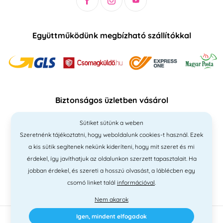
Együttműködünk megbízható szállítókkal
Biztonságos üzletben vásárol
Sütiket sütünk a weben
Szeretnénk tájékoztatni, hogy weboldalunk cookies-t használ. Ezek
a kis sütik segítenek nekünk kideríteni, hogy mit szeret és mi
érdekel, így javíthatjuk az oldalunkon szerzett tapasztalait. Ha
jobban érdekel, és szereti a hosszú olvasást, a láblécben egy
csomó linket talál
információval
.
Nem akarok
Igen, mindent elfogadok
2010 - 2026 © PNM International Kft. • technikai választék
Simplia
•