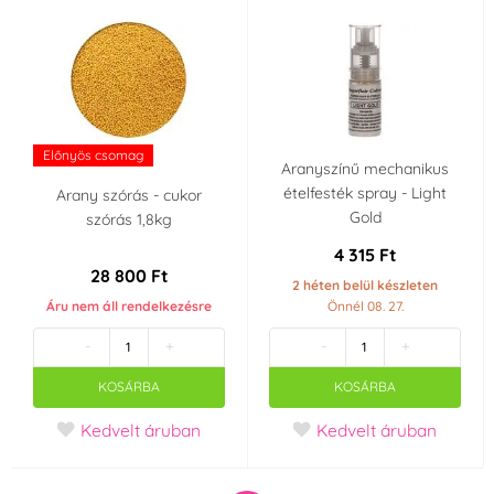
Előnyös csomag
Aranyszínű mechanikus
ételfesték spray - Light
Arany szórás - cukor
Gold
szórás 1,8kg
4 315 Ft
28 800 Ft
2 héten belül készleten
Áru nem áll rendelkezésre
Önnél 08. 27.
-
+
-
+
KOSÁRBA
KOSÁRBA
Kedvelt áruban
Kedvelt áruban