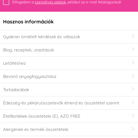
Elfogadom a
személyes adatok
, például az e-mail feldolgozását
Hasznos információk
Gyakran ismételt kérdések és válaszok
Blog, receptek, utasítások
Letöltéshez
Bevonó anyagfogyasztása
Tortadarabok
Édesség-és pékáruösszetevők étrend és összetétel szerint
Ételfestékek összetétele (E), AZO FREE
Alergének és termék összetétele