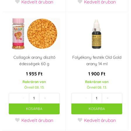
Kedvelt áruban
Kedvelt áruban
Csillagok arany díszítő
Folyékony festék Old Gold
édességek 60 g
arany 14 ml
1 935 Ft
1 900 Ft
Rakráron van
Rakráron van
Önnél 08. 13.
Önnél 08. 13.
-
+
-
+
KOSÁRBA
KOSÁRBA
Kedvelt áruban
Kedvelt áruban