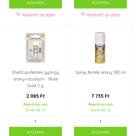
KOSÁRBA
KOSÁRBA
Kedvelt áruban
Kedvelt áruban
Ehető porfesték gyöngy
Spray festék arany 100 ml
arany-rózsaszín - Rose
Gold 2 g
2 085 Ft
7 735 Ft
Rakráron van
Rakráron van
Önnél 08. 13.
Önnél 08. 13.
-
+
-
+
KOSÁRBA
KOSÁRBA