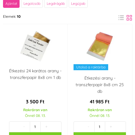
Márka
Ajánlat
Legolcsób
Legdrágáb
Legújjab
FunCakes
PME
Elemek:
10
(1)
(1)
Sugarflair Colours
(6)
Szín
Rózsaszín
Arany
(1)
(10)
Utolsó a raktárba
Étkezési 24 karátos arany -
Térfogata
transzferpapír 8x8 cm 1 db
Étkezési arany -
14 ml
100 ml
transzferpapír 8x8 cm 25
db
3 500 Ft
41 985 Ft
Rakráron van
Rakráron van
Önnél 08. 13.
Önnél 08. 13.
-
+
-
+