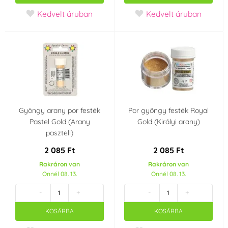
Kedvelt áruban
Kedvelt áruban
Gyöngy arany por festék
Por gyöngy festék Royal
Pastel Gold (Arany
Gold (Királyi arany)
pasztell)
2 085 Ft
2 085 Ft
Rakráron van
Rakráron van
Önnél 08. 13.
Önnél 08. 13.
-
+
-
+
KOSÁRBA
KOSÁRBA