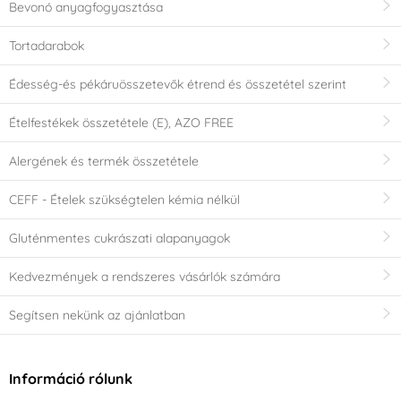
Bevonó anyagfogyasztása
Tortadarabok
Édesség-és pékáruösszetevők étrend és összetétel szerint
Ételfestékek összetétele (E), AZO FREE
Alergének és termék összetétele
CEFF - Ételek szükségtelen kémia nélkül
Gluténmentes cukrászati alapanyagok
Kedvezmények a rendszeres vásárlók számára
Segítsen nekünk az ajánlatban
Információ rólunk