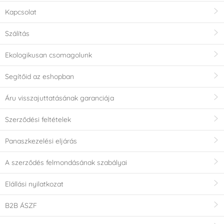
Kapcsolat
Szálítás
Ekologikusan csomagolunk
Segítőid az eshopban
Áru visszajuttatásának garanciája
Szerződési feltételek
Panaszkezelési eljárás
A szerződés felmondásának szabályai
Elállási nyilatkozat
B2B ÁSZF