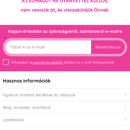
A CSOMAGOT NE UTÁNVÉTTEL KÜLDJE,
nem vesszük át, és visszaküldjük Önnek.
Kapjon értesítést az újdonságokról, ajánlatokról e-mailre
Bejelentkezni
Elfogadom a
személyes adatok
, például az e-mail feldolgozását
Hasznos információk
Gyakran ismételt kérdések és válaszok
Blog, receptek, utasítások
Letöltéshez