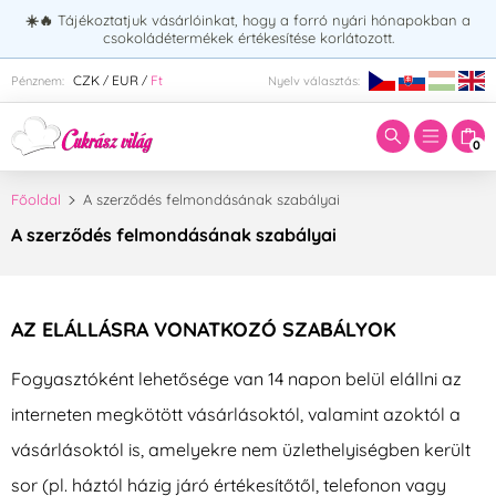
☀️🔥
Tájékoztatjuk vásárlóinkat, hogy a forró nyári hónapokban a
csokoládétermékek értékesítése korlátozott.
Adja meg a keresett kifejezést:
CZK
EUR
Ft
Pénznem:
Nyelv választás:
/
/
0
Főoldal
A szerződés felmondásának szabályai
A szerződés felmondásának szabályai
AZ ELÁLLÁSRA VONATKOZÓ SZABÁLYOK
Fogyasztóként lehetősége van 14 napon belül elállni az
interneten megkötött vásárlásoktól, valamint azoktól a
vásárlásoktól is, amelyekre nem üzlethelyiségben került
sor (pl. háztól házig járó értékesítőtől, telefonon vagy