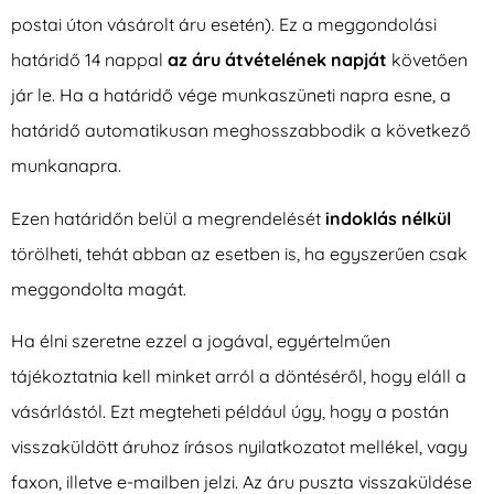
postai úton vásárolt áru esetén). Ez a meggondolási
határidő 14 nappal
az áru átvételének napját
követően
jár le. Ha a határidő vége munkaszüneti napra esne, a
határidő automatikusan meghosszabbodik a következő
munkanapra.
Ezen határidőn belül a megrendelését
indoklás nélkül
törölheti, tehát abban az esetben is, ha egyszerűen csak
meggondolta magát.
Ha élni szeretne ezzel a jogával, egyértelműen
tájékoztatnia kell minket arról a döntéséről, hogy eláll a
vásárlástól. Ezt megteheti például úgy, hogy a postán
visszaküldött áruhoz írásos nyilatkozatot mellékel, vagy
faxon, illetve e-mailben jelzi. Az áru puszta visszaküldése