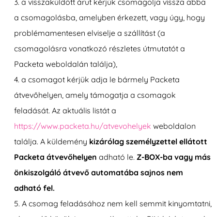
a visszaküldött árut kérjük csomagolja vissza abba
a csomagolásba, amelyben érkezett, vagy úgy, hogy
problémamentesen elviselje a szállítást (a
csomagolásra vonatkozó részletes útmutatót a
Packeta weboldalán találja),
a csomagot kérjük adja le bármely Packeta
átvevőhelyen, amely támogatja a csomagok
feladását. Az aktuális listát a
https://www.packeta.hu/atvevohelyek
weboldalon
találja. A küldemény
kizárólag személyzettel ellátott
Packeta átvevőhelyen
adható le.
Z-BOX-ba vagy más
önkiszolgáló átvevő automatába sajnos nem
adható fel.
A csomag feladásához nem kell semmit kinyomtatni,