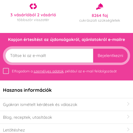
3 vásárlóból 2 vásárló
8264 faj
többször visszatér
cukrászati szükségletek
Kapjon értesítést az újdonságokról, ajánlatokról e-mailre
Bejelentkezni
Elfogadom a
személyes adatok
, például az e-mail feldolgozását
Hasznos információk
Gyakran ismételt kérdések és válaszok
Blog, receptek, utasítások
Letöltéshez