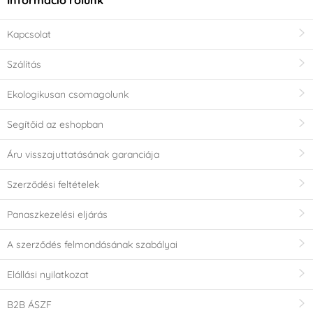
Információ rólunk
Kapcsolat
Szálítás
Ekologikusan csomagolunk
Segítőid az eshopban
Áru visszajuttatásának garanciája
Szerződési feltételek
Panaszkezelési eljárás
A szerződés felmondásának szabályai
Elállási nyilatkozat
B2B ÁSZF