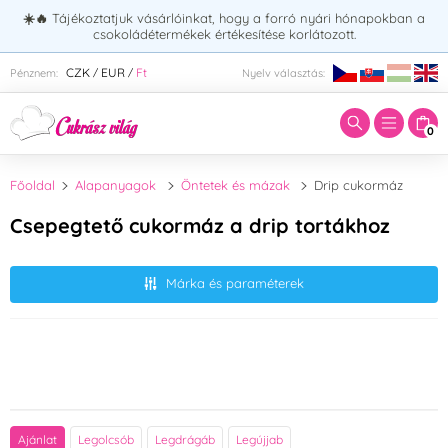
☀️🔥
Tájékoztatjuk vásárlóinkat, hogy a forró nyári hónapokban a
csokoládétermékek értékesítése korlátozott.
Adja meg a keresett kifejezést:
CZK
EUR
Ft
Pénznem:
Nyelv választás:
/
/
0
Főoldal
Alapanyagok
Öntetek és mázak
Drip cukormáz
Csepegtető cukormáz a drip tortákhoz
Márka és paraméterek
Ajánlat
Legolcsób
Legdrágáb
Legújjab