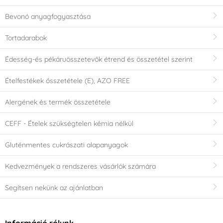
Bevonó anyagfogyasztása
Tortadarabok
Édesség-és pékáruösszetevők étrend és összetétel szerint
Ételfestékek összetétele (E), AZO FREE
Alergének és termék összetétele
CEFF - Ételek szükségtelen kémia nélkül
Gluténmentes cukrászati alapanyagok
Kedvezmények a rendszeres vásárlók számára
Segítsen nekünk az ajánlatban