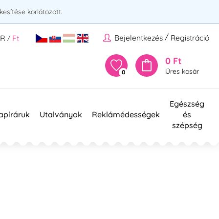
esítése korlátozott.
/
Bejelentkezés
Registráció
UR
Ft
/
0 Ft
Üres kosár
0
Egészség
apíráruk
Utalványok
Reklámédességek
és
szépség