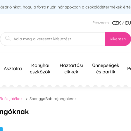
vásárlóinkat, hogy a forró nyári hónapokban a csokoládétermékek érték
CZK
E
Pénznem:
/
Kikeresni
Konyhai
Háztartási
Ünnepségek
Asztalra
P
eszközök
cikkek
és partik
ék és játékok
SpongyaBob rajongóknak
ongóknak