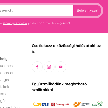
Bejelentkezni
 a
személyes adatok
, például az e-mail feldolgozását
Csatlakozz a közösségi hálózatokhoz
is
hely
udapest
Debrecen
Szeged
Együttműködünk megbízható
iskolc
szállítókkal
écs
Győr
yíregyháza