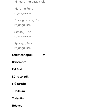
Minecraft rajongóknak
Fánk kiszúrók
My Little Pony
Mézes kalács kiszúrók
rajongóknak
Rozsdamentes acél
Disney hercegnők
kiszúrók
rajongóknak
Scooby-Doo
rajongóknak
SpongyaBob
rajongóknak
Születésnapok
Star Wars rajongóknak
- Csillagok háborúja
Babaváró
Születésnapi gyertyák
Super Mario
Esküvő
rajongóknak
Lány torták
Hupikék törpikék
rajongóknak
Fiú torták
Mancs őrjárat
Jubileum
rajongóknak - Paw
Valentin
Patrol
Húsvét
Trolls rajongóknak -