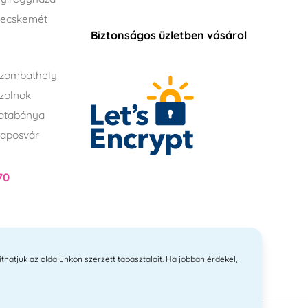
Kecskemét
Biztonságos üzletben vásárol
zombathely
zolnok
atabánya
aposvár
70
íthatjuk az oldalunkon szerzett tapasztalait. Ha jobban érdekel,