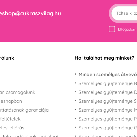
eshop@cukraszvilag.hu
Elfogadom
rólunk
Hol találhat meg minket?
Minden személyes átvevő
Személyes gyűjteménye B
san csomagolunk
Személyes gyűjteménye 
z eshopban
Személyes gyűjteménye 
juttatásának garanciája
Személyes gyűjteménye M
feltételek
Személyes gyűjteménye P
ési eljárás
Személyes gyűjteménye 
s felmondásának szabályai
Személyes gyűjteménye N