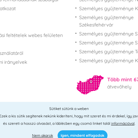
latkozat
Személyes gyűjteménye 
Személyes gyűjteménye
Székesfehérvár
Személyes gyűjteménye S
si feltételek webes felületen
Személyes gyűjteménye S
Személyes gyűjteménye T
sználatáról
Személyes gyűjteménye K
i irányelvek
Több mint 6
átvevőhely
Sütiket sütünk a weben
Összes hely
ek a kis sütik segítenek nekünk kideríteni, hogy mit szeret és mi érdekel, így jav
és szereti a hosszú olvasást, a láblécben egy csomó linket talál
információval
.
Nem akarok
Igen, mindent elfogadok