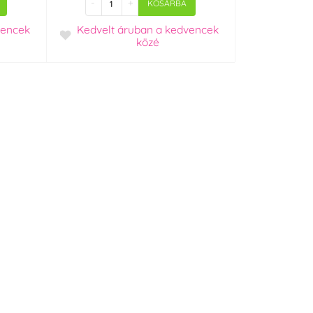
-
+
KOSÁRBA
vencek
Kedvelt áruban
a kedvencek
közé