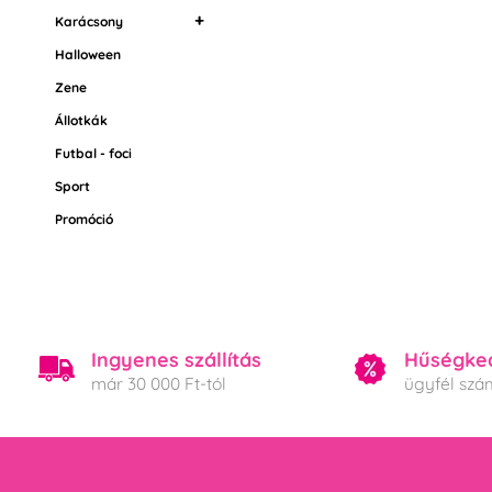
Trollok
Karácsony
Halloween
Karácsonyi diszítés
Vánoční balení
Zene
Állotkák
Futbal - foci
Sport
Promóció
Ingyenes szállítás
Hűségke
már 30 000 Ft-tól
ügyfél szá