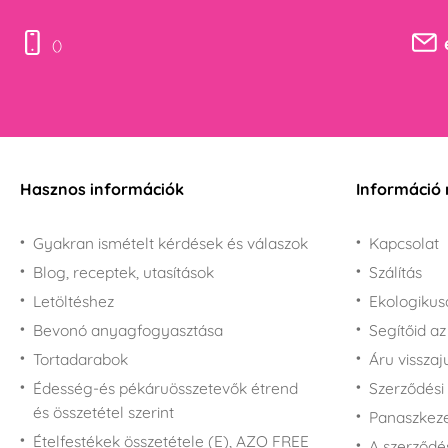
()
Hasznos információk
Információ 
Gyakran ismételt kérdések és válaszok
Kapcsolat
Blog, receptek, utasítások
Szálítás
Letöltéshez
Ekologiku
Bevonó anyagfogyasztása
Segítőid a
Tortadarabok
Áru vissza
Édesség-és pékáruösszetevők étrend
Szerződési 
és összetétel szerint
Panaszkezel
Ételfestékek összetétele (E), AZO FREE
A szerződé