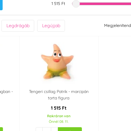
1 515 Ft
Legdrágáb
Legújjab
Megjelenítend
ágban -
Tengeri csillag Patrik - marcipán
torta figura
1 515 Ft
Rakráron van
Önnél 08. 11.