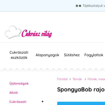
☀️🔥
Tájékoztatjuk 
Cukrászati
Alapanyagok
Sütéshez
Fagylaltok
eszközök
Főoldal
Témák
Filmek, mes
Újdonságok
SpongyaBob raj
Akció
Cukrászati