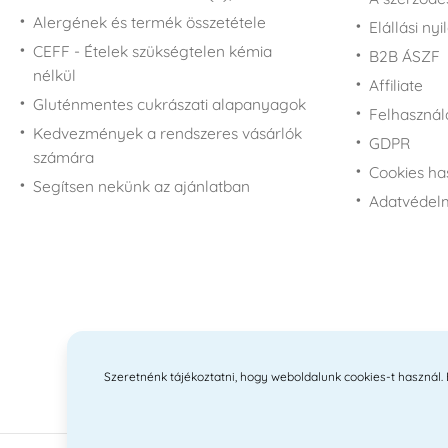
Alergének és termék összetétele
Elállási nyi
CEFF - Ételek szükségtelen kémia
B2B ÁSZF
nélkül
Affiliate
Gluténmentes cukrászati alapanyagok
Felhasználá
Kedvezmények a rendszeres vásárlók
GDPR
számára
Cookies ha
Segítsen nekünk az ajánlatban
Adatvédelm
Szeretnénk tájékoztatni, hogy weboldalunk cookies-t használ. Ez