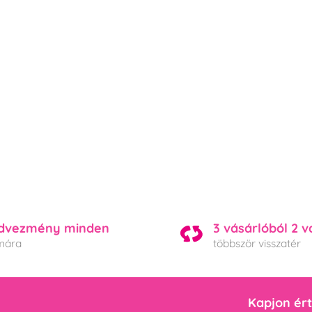
dvezmény minden
3 vásárlóból 2 v
mára
többször visszatér
Kapjon ért