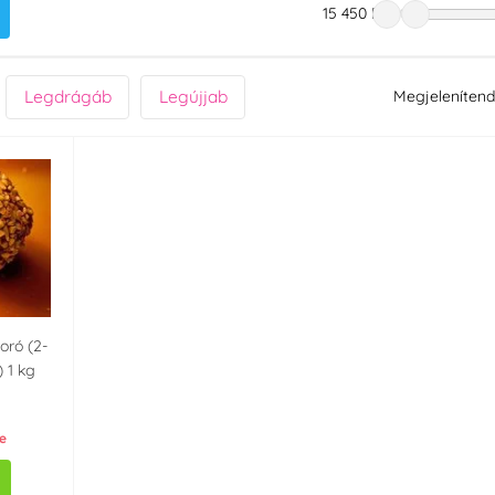
15 450 Ft
Legdrágáb
Legújjab
Megjelenítend
oró (2-
 1 kg
e