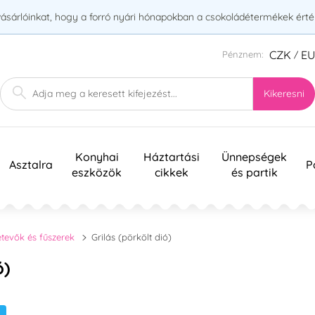
vásárlóinkat, hogy a forró nyári hónapokban a csokoládétermékek érték
CZK
E
Pénznem:
/
Kikeresni
Konyhai
Háztartási
Ünnepségek
Asztalra
P
eszközök
cikkek
és partik
tevők és fűszerek
Grilás (pörkölt dió)
ó)