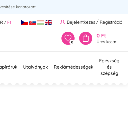
esítése korlátozott.
/
Bejelentkezés
Registráció
UR
Ft
/
0 Ft
Üres kosár
0
Egészség
apíráruk
Utalványok
Reklámédességek
és
szépség