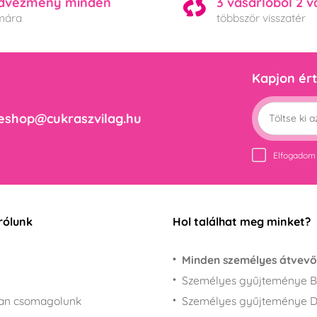
dvezmény minden
3 vásárlóból 2 v
mára
többször visszatér
Kapjon ért
eshop@cukraszvilag.hu
Elfogadom
rólunk
Hol találhat meg minket?
Minden személyes átvevő
Személyes gyűjteménye B
san csomagolunk
Személyes gyűjteménye 