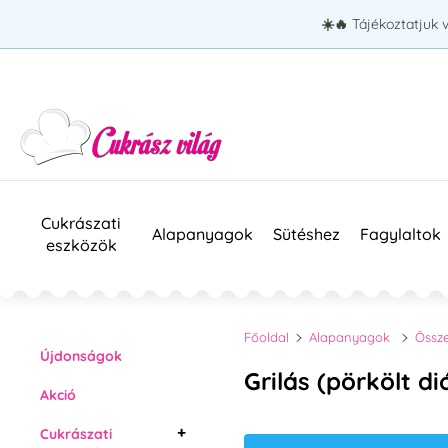
☀️🔥
Tájékoztatjuk 
Cukrászati
Alapanyagok
Sütéshez
Fagylaltok
eszközök
Főoldal
Alapanyagok
Össze
Újdonságok
Grilás (pörkölt di
Akció
Cukrászati