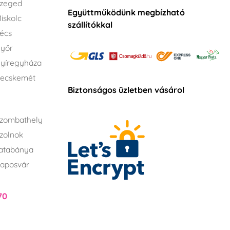
Szeged
Együttműködünk megbízható
iskolc
szállítókkal
écs
Győr
yíregyháza
Kecskemét
Biztonságos üzletben vásárol
zombathely
zolnok
atabánya
aposvár
70