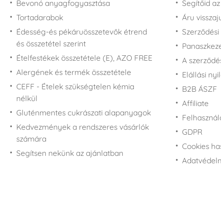
Növényi kiszúrók
Bevonó anyagfogyasztása
Segítőid a
Műanyag dobozok és
Kisvakond rajongóknak
dózisok
Szállítási kiszúrók
Tortadarabok
Áru vissza
L.O.L. Surprise!
Üveg edények és
Kiszúrók - épületek
Édesség-és pékáruösszetevők étrend
Szerződési 
rajongóknak
palackok
és összetétel szerint
Kiszúrók - többi
Panaszkezel
Mása és a medve
Vákuumos élelmiszer
formák
Ételfestékek összetétele (E), AZO FREE
rajongóknak
A szerződé
tárolás
Kiszúró készletek -
Alergének és termék összetétele
Micimackó
Elállási nyi
Ón dobozok
többi
rajongóknak - Winnie-
CEFF - Ételek szükségtelen kémia
B2B ÁSZF
Kiszúró készlet -
the-Pooh
nélkül
karácsony
Affiliate
Mickey egér és Minnie
Gluténmentes cukrászati alapanyagok
Kiszúró készlet -
rajongóknak
Felhasználá
hüsvét
Kedvezmények a rendszeres vásárlók
Minyonok rajongóknak
GDPR
számára
Dönthető formák
Minecraft rajongóknak
Cookies ha
Segítsen nekünk az ajánlatban
Fánk kiszúrók
My Little Pony
Adatvédelm
Mézes kalács kiszúrók
rajongóknak
Rozsdamentes acél
Disney hercegnők
kiszúrók
rajongóknak
Scooby-Doo
rajongóknak