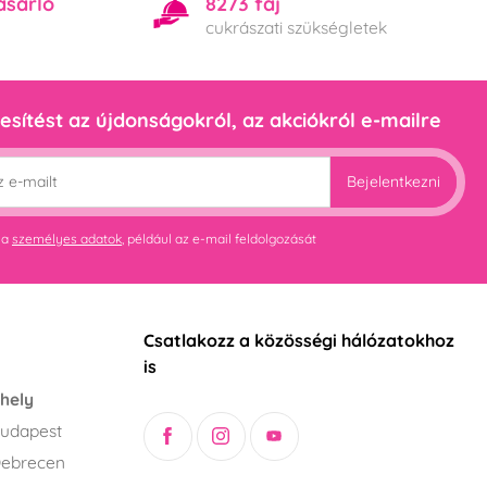
ásárló
8273 faj
cukrászati szükségletek
esítést az újdonságokról, az akciókról e-mailre
Bejelentkezni
 a
személyes adatok
, például az e-mail feldolgozását
Csatlakozz a közösségi hálózatokhoz
is
hely
udapest
Debrecen