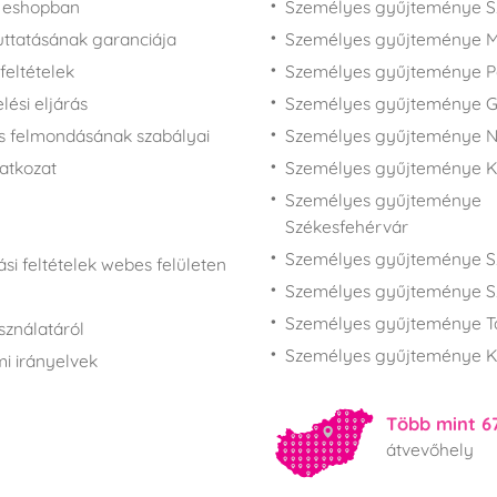
z eshopban
Személyes gyűjteménye 
juttatásának garanciája
Személyes gyűjteménye M
feltételek
Személyes gyűjteménye P
ési eljárás
Személyes gyűjteménye 
s felmondásának szabályai
Személyes gyűjteménye N
latkozat
Személyes gyűjteménye 
Személyes gyűjteménye
Székesfehérvár
Személyes gyűjteménye S
si feltételek webes felületen
Személyes gyűjteménye S
Személyes gyűjteménye T
sználatáról
Személyes gyűjteménye K
i irányelvek
Több mint 6
átvevőhely