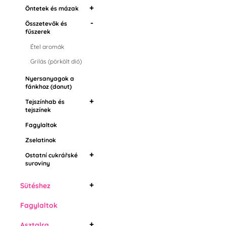
Összetevők és
Öntetek és mázak
fűszerek
Összetevők és
Tükor öntetek
Nyersanyagok a
fűszerek
fánkhoz (donut)
Zsír öntetek
Étel aromák
Tejszínhab és tejszínek
Öntetek magokban
Grilás (pörkölt dió)
Fagylaltok
Drip cukormáz
Nyersanyagok a
Zselatinok
fánkhoz (donut)
Ostatní cukrářské
Tejszínhab és
suroviny
tejszínek
Fagylaltok
Tejszínhab fixáló
Növényi tejszínhab
Zselatinok
Állati tejszínhab
Ostatní cukrářské
suroviny
Ételfesték spray
Sütéshez
Kuglófok
Fagylaltok
Torta formák
Asztalra