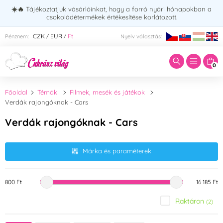
☀️🔥
Tájékoztatjuk vásárlóinkat, hogy a forró nyári hónapokban a
csokoládétermékek értékesítése korlátozott.
Adja meg a keresett kifejezést:
CZK
EUR
Ft
Pénznem:
Nyelv választás:
/
/
0
Főoldal
Témák
Filmek, mesék és játékok
Verdák rajongóknak - Cars
Verdák rajongóknak - Cars
Márka és paraméterek
800 Ft
16 185 Ft
Raktáron
(2)