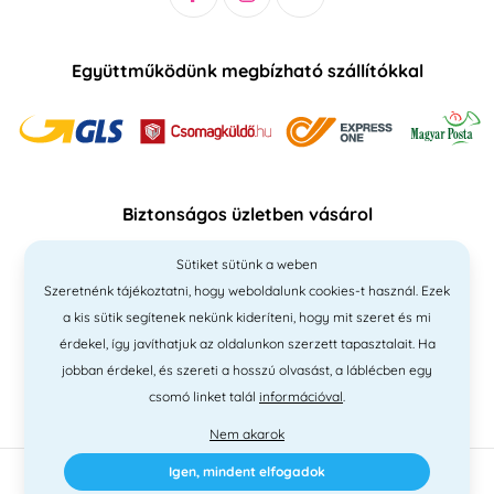
Együttműködünk megbízható szállítókkal
Biztonságos üzletben vásárol
Sütiket sütünk a weben
Szeretnénk tájékoztatni, hogy weboldalunk cookies-t használ. Ezek
a kis sütik segítenek nekünk kideríteni, hogy mit szeret és mi
érdekel, így javíthatjuk az oldalunkon szerzett tapasztalait. Ha
jobban érdekel, és szereti a hosszú olvasást, a láblécben egy
csomó linket talál
információval
.
Nem akarok
Igen, mindent elfogadok
2010 - 2026 © PNM International Kft. • technikai választék
Simplia
•