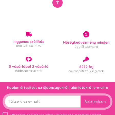
Ingyenes szállítás
Hűségkedvezmény minden
már 30 000 Ft-tól
ügyfél számára
3 vásárlóból 2 vásárló
8272 faj
többször visszatér
cukrászati szükségletek
Kapjon értesítést az újdonságokról, ajánlatokról e-mailre
Bejelentkezni
Elfogadom a
személyes adatok
, például az e-mail feldolgozását