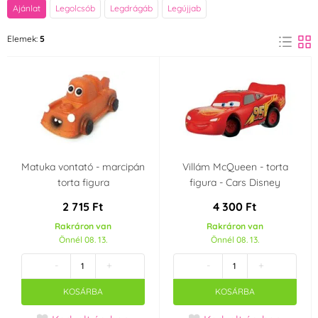
Márka
Ajánlat
Legolcsób
Legdrágáb
Legújjab
Flexmetal
Frischmann
Elemek:
5
(1)
(2)
Modecor
Overig
(1)
(1)
Szín
Piros
Barna
(2)
(1)
Matuka vontató - marcipán
Villám McQueen - torta
Anyag
torta figura
figura - Cars Disney
Marcipán
2 715 Ft
4 300 Ft
(2)
Rakráron van
Rakráron van
Party témája
Önnél 08. 13.
Önnél 08. 13.
-
+
-
+
Cars
KOSÁRBA
KOSÁRBA
Származási ország