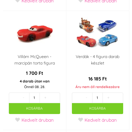
Kedvelt áruban
Kedvelt áruban
Csehország
Villám McQueen -
Verdák - 4 figura darab
marcipán torta figura
készlet
1 700 Ft
16 185 Ft
4 darab úton van
Önnél 08. 28.
Áru nem áll rendelkezésre
-
+
-
+
KOSÁRBA
KOSÁRBA
Kedvelt áruban
Kedvelt áruban