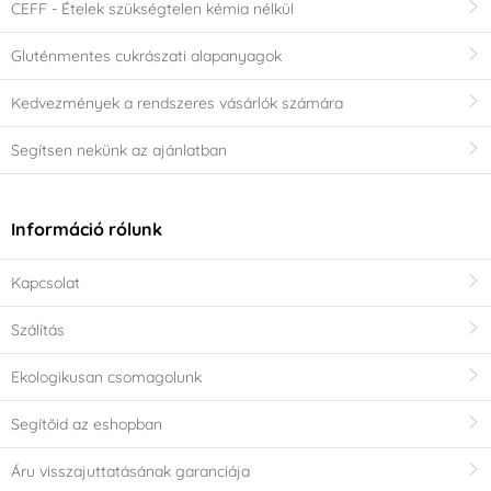
CEFF - Ételek szükségtelen kémia nélkül
Gluténmentes cukrászati alapanyagok
Kedvezmények a rendszeres vásárlók számára
Segítsen nekünk az ajánlatban
Információ rólunk
Kapcsolat
Szálítás
Ekologikusan csomagolunk
Segítőid az eshopban
Áru visszajuttatásának garanciája