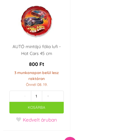
AUTÓ mintájú fólia lufi -
Hot Cars 45 cm
800 Ft
3 munkanapon belül lesz
raktáron
Önnél 08. 19.
-
+
KOSÁRBA
Kedvelt áruban