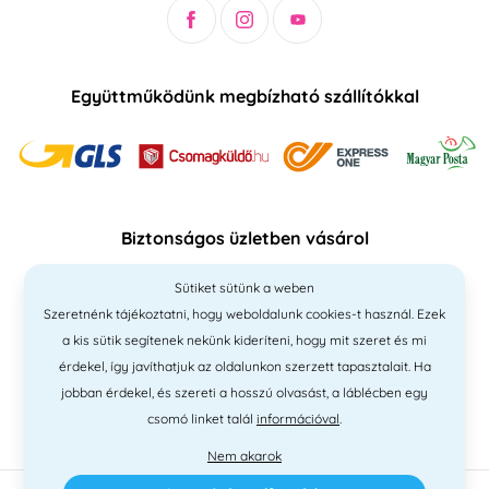
Együttműködünk megbízható szállítókkal
Biztonságos üzletben vásárol
Sütiket sütünk a weben
Szeretnénk tájékoztatni, hogy weboldalunk cookies-t használ. Ezek
a kis sütik segítenek nekünk kideríteni, hogy mit szeret és mi
érdekel, így javíthatjuk az oldalunkon szerzett tapasztalait. Ha
jobban érdekel, és szereti a hosszú olvasást, a láblécben egy
csomó linket talál
információval
.
Nem akarok