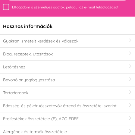
Elfogadom a
személyes adatok
, például az e-mail feldolgozását
Hasznos információk
Gyakran ismételt kérdések és válaszok
Blog, receptek, utasítások
Letöltéshez
Bevonó anyagfogyasztása
Tortadarabok
Édesség-és pékáruösszetevők étrend és összetétel szerint
Ételfestékek összetétele (E), AZO FREE
Alergének és termék összetétele