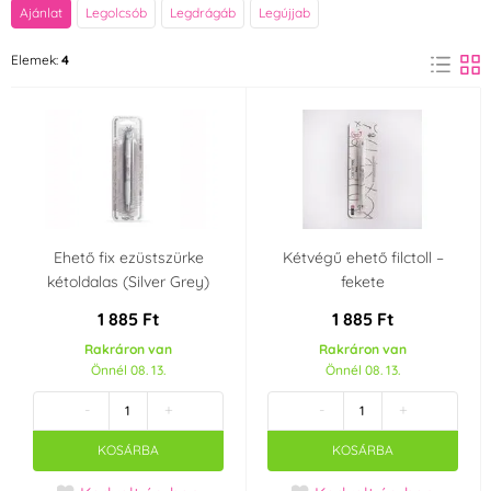
Márka
Ajánlat
Legolcsób
Legdrágáb
Legújjab
Modecor
Rainbow Dust
Elemek:
4
(1)
(3)
Szín
Ezüst
Zöld
(1)
(1)
Gyártó kijelentetés
Ne
Gluténmentes termék
Ehető fix ezüstszürke
Kétvégű ehető filctoll –
(2)
- gluténmentes
kétoldalas (Silver Grey)
fekete
(Gluten free)
(1)
1 885 Ft
1 885 Ft
Rakráron van
Rakráron van
Származási ország
Önnél 08. 13.
Önnél 08. 13.
GB
Olaszország
-
+
-
+
KOSÁRBA
KOSÁRBA