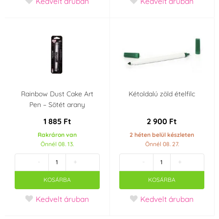
Kedvelt áruban
Kedvelt áruban
Rainbow Dust Cake Art
Kétoldalú zöld ételfilc
Pen – Sötét arany
1 885 Ft
2 900 Ft
Rakráron van
2 héten belül készleten
Önnél 08. 13.
Önnél 08. 27.
-
+
-
+
KOSÁRBA
KOSÁRBA
Kedvelt áruban
Kedvelt áruban