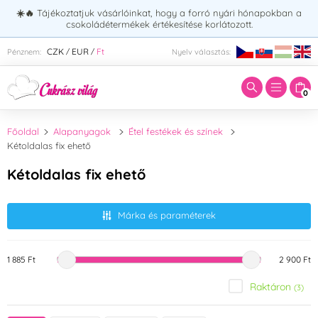
☀️🔥
Tájékoztatjuk vásárlóinkat, hogy a forró nyári hónapokban a
csokoládétermékek értékesítése korlátozott.
Adja meg a keresett kifejezést:
CZK
EUR
Ft
Pénznem:
Nyelv választás:
/
/
0
Főoldal
Alapanyagok
Étel festékek és színek
Kétoldalas fix ehető
Kétoldalas fix ehető
Márka és paraméterek
1 885 Ft
2 900 Ft
Raktáron
(3)