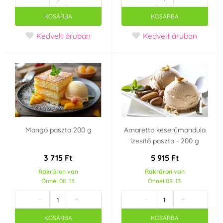
KOSÁRBA
KOSÁRBA
Kedvelt áruban
Kedvelt áruban
Mangó paszta 200 g
Amaretto keserűmandula
ízesítő paszta - 200 g
3 715 Ft
5 915 Ft
Rakráron van
Rakráron van
Önnél 08. 13.
Önnél 08. 13.
-
+
-
+
KOSÁRBA
KOSÁRBA