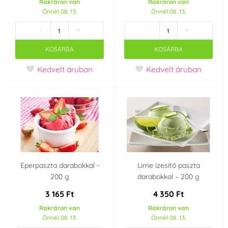
Rakráron van
Rakráron van
Önnél 08. 13.
Önnél 08. 13.
-
+
-
+
KOSÁRBA
KOSÁRBA
Kedvelt áruban
Kedvelt áruban
Eperpaszta darabokkal -
Lime ízesítő paszta
200 g
darabokkal – 200 g
3 165 Ft
4 350 Ft
Rakráron van
Rakráron van
Önnél 08. 13.
Önnél 08. 13.