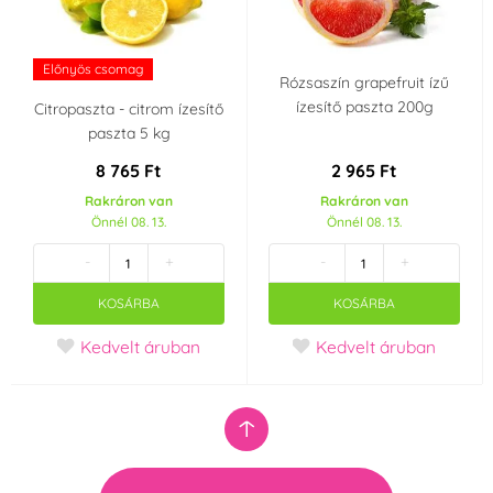
Előnyös csomag
Rózsaszín grapefruit ízű
ízesítő paszta 200g
Citropaszta - citrom ízesítő
paszta 5 kg
8 765 Ft
2 965 Ft
Rakráron van
Rakráron van
Önnél 08. 13.
Önnél 08. 13.
-
+
-
+
KOSÁRBA
KOSÁRBA
Kedvelt áruban
Kedvelt áruban