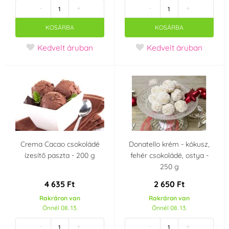
-
+
-
+
KOSÁRBA
KOSÁRBA
Kedvelt áruban
Kedvelt áruban
Crema Cacao csokoládé
Donatello krém - kókusz,
ízesítő paszta - 200 g
fehér csokoládé, ostya -
250 g
4 635 Ft
2 650 Ft
Rakráron van
Rakráron van
Önnél 08. 13.
Önnél 08. 13.
-
+
-
+