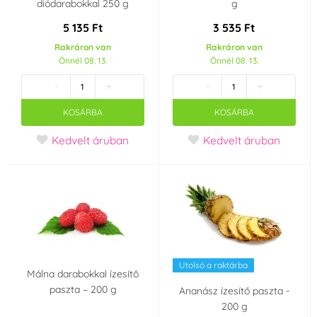
diódarabokkal 250 g
g
5 135 Ft
3 535 Ft
Rakráron van
Rakráron van
Önnél 08. 13.
Önnél 08. 13.
-
+
-
+
KOSÁRBA
KOSÁRBA
Kedvelt áruban
Kedvelt áruban
Utolsó a raktárba
Málna darabokkal ízesítő
paszta – 200 g
Ananász ízesítő paszta -
200 g