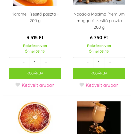
Karamell ízesítő paszta -
Nocciola Maxima Premium
200 g
mogyoró ízesítő paszta
200 g
3 515 Ft
6 750 Ft
Rakráron van
Rakráron van
Önnél 08. 13.
Önnél 08. 13.
-
+
-
+
KOSÁRBA
KOSÁRBA
Kedvelt áruban
Kedvelt áruban