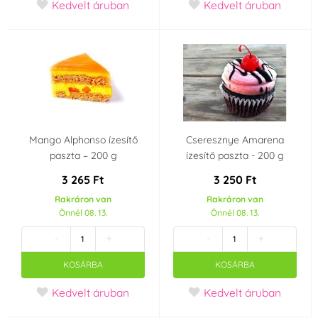
Kedvelt áruban
Kedvelt áruban
Rózsaszín
Vanília
(3)
(2)
Zöld
Sárga
(3)
(2)
Gyártó kijelentetés
Mango Alphonso ízesítő
Cseresznye Amarena
Nem tartalmaz AZO
Gluténmentes termék
paszta – 200 g
ízesítő paszta - 200 g
festékeket ( AZO
- gluténmentes
free)
(Gluten free)
(2)
(11)
3 265 Ft
3 250 Ft
Rakráron van
Rakráron van
Anélkül, genetikailag
Önnél 08. 13.
Önnél 08. 13.
módosított
-
+
-
+
összetevőket (GMO-
mentes)
(4)
KOSÁRBA
KOSÁRBA
Származási ország
Kedvelt áruban
Kedvelt áruban