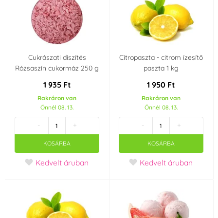
Cukrászati díszítés
Citropaszta - citrom ízesítő
Rózsaszín cukormáz 250 g
paszta 1 kg
1 935 Ft
1 950 Ft
Rakráron van
Rakráron van
Önnél 08. 13.
Önnél 08. 13.
-
+
-
+
KOSÁRBA
KOSÁRBA
Kedvelt áruban
Kedvelt áruban