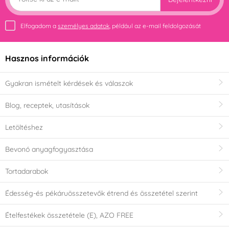
Elfogadom a
személyes adatok
, például az e-mail feldolgozását
Hasznos információk
Gyakran ismételt kérdések és válaszok
Blog, receptek, utasítások
Letöltéshez
Bevonó anyagfogyasztása
Tortadarabok
Édesség-és pékáruösszetevők étrend és összetétel szerint
Ételfestékek összetétele (E), AZO FREE