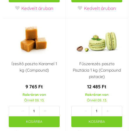
Cseresznye, meggy
Mandula
(1)
Kedvelt áruban
Kedvelt áruban
(1)
Málna
Csokoládé
(1)
(3)
Citrom
Eper
(2)
(3)
Áfonya
Banán
(1)
(1)
Ízesítő paszta Karamel 1
Fűszerezés paszta
kg (Compound)
Pisztácia 1 kg (Compound
Mogyoró
Lime
(1)
(1)
pistacie)
Szín
9 765 Ft
12 485 Ft
Rakráron van
Rakráron van
Fehér
Piros
(1)
(8)
Önnél 08. 13.
Önnél 08. 13.
-
+
-
+
Lila
Barna
(1)
(6)
KOSÁRBA
KOSÁRBA
Kék
Kékeszöld
(4)
(2)