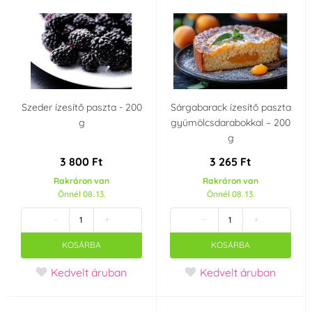
Horvátország
Csehország
Olaszország
Szeder ízesítő paszta - 200
Sárgabarack ízesítő paszta
g
gyümölcsdarabokkal – 200
g
3 800 Ft
3 265 Ft
Rakráron van
Rakráron van
Önnél 08. 13.
Önnél 08. 13.
-
+
-
+
KOSÁRBA
KOSÁRBA
Kedvelt áruban
Kedvelt áruban