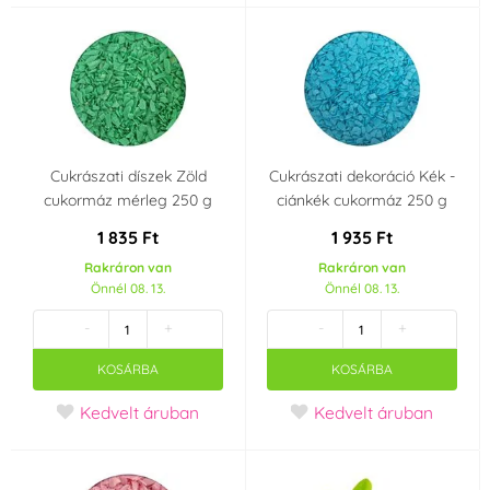
Cukrászati díszek Zöld
Cukrászati dekoráció Kék -
cukormáz mérleg 250 g
ciánkék cukormáz 250 g
1 835 Ft
1 935 Ft
Rakráron van
Rakráron van
Önnél 08. 13.
Önnél 08. 13.
-
+
-
+
KOSÁRBA
KOSÁRBA
Kedvelt áruban
Kedvelt áruban