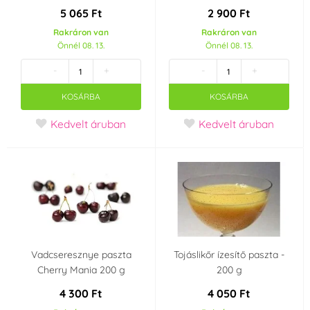
5 065 Ft
2 900 Ft
Rakráron van
Rakráron van
Önnél 08. 13.
Önnél 08. 13.
-
+
-
+
KOSÁRBA
KOSÁRBA
Kedvelt áruban
Kedvelt áruban
Vadcseresznye paszta
Tojáslikőr ízesítő paszta -
Cherry Mania 200 g
200 g
4 300 Ft
4 050 Ft