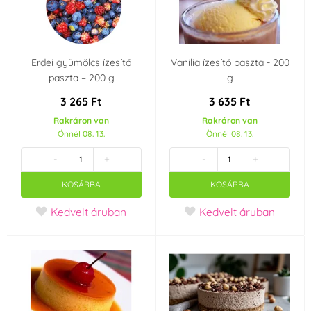
Erdei gyümölcs ízesítő
Vanília ízesítő paszta - 200
paszta – 200 g
g
3 265 Ft
3 635 Ft
Rakráron van
Rakráron van
Önnél 08. 13.
Önnél 08. 13.
-
+
-
+
KOSÁRBA
KOSÁRBA
Kedvelt áruban
Kedvelt áruban