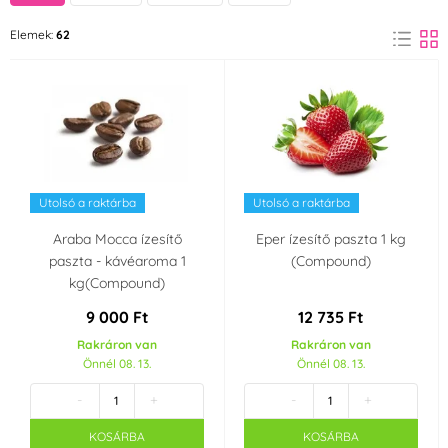
Bohemilk
FunCakes
Elemek:
62
(3)
(1)
IREKS
Joypaste
(2)
(1)
Zeelandia
(4)
Íz (aroma)
Utolsó a raktárba
Utolsó a raktárba
Narancs
Sárgabarack
(1)
(1)
Araba Mocca ízesítő
Eper ízesítő paszta 1 kg
paszta - kávéaroma 1
(Compound)
kg(Compound)
Feketeszeder
Kávé
(1)
(3)
9 000 Ft
12 735 Ft
Karamell
Pisztácia
Rakráron van
Rakráron van
(3)
(4)
Önnél 08. 13.
Önnél 08. 13.
Erdei gyümölcsök
Vanília
-
+
-
+
(1)
(3)
KOSÁRBA
KOSÁRBA