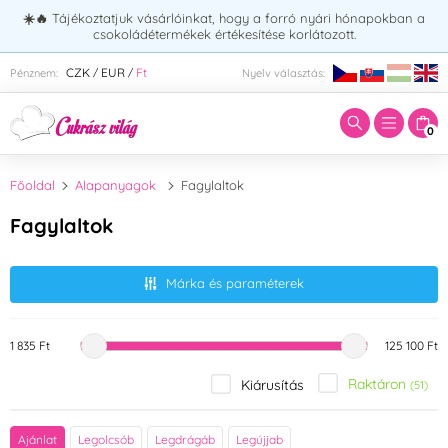
☀️🔥
Tájékoztatjuk vásárlóinkat, hogy a forró nyári hónapokban a
csokoládétermékek értékesítése korlátozott.
Adja meg a keresett kifejezést:
CZK
EUR
Ft
Pénznem:
Nyelv választás:
/
/
0
Főoldal
Alapanyagok
Fagylaltok
Fagylaltok
Márka és paraméterek
1 835 Ft
125 100 Ft
Raktáron
Kiárusítás
(51)
Márka
Ajánlat
Legolcsób
Legdrágáb
Legújjab