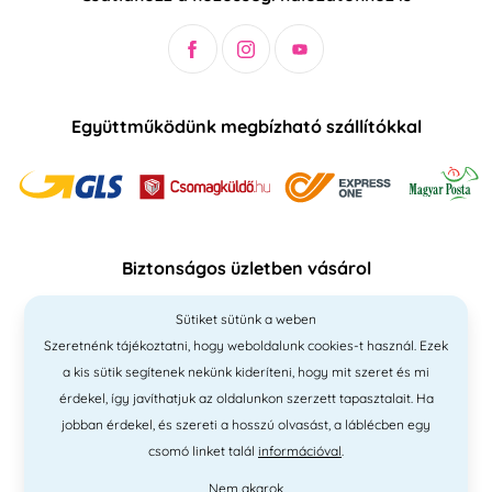
Együttműködünk megbízható szállítókkal
Biztonságos üzletben vásárol
Sütiket sütünk a weben
Szeretnénk tájékoztatni, hogy weboldalunk cookies-t használ. Ezek
a kis sütik segítenek nekünk kideríteni, hogy mit szeret és mi
érdekel, így javíthatjuk az oldalunkon szerzett tapasztalait. Ha
jobban érdekel, és szereti a hosszú olvasást, a láblécben egy
csomó linket talál
információval
.
Nem akarok