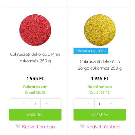
Utolsó a raktárba
Cukrászati dekoráció Piros
cukormáz 250 g
Cukrászati dekoráció
Sárga cukormáz 250 g
1 935 Ft
1 935 Ft
Rakráron van
Rakráron van
Önnél 08. 13.
Önnél 08. 13.
-
+
-
+
KOSÁRBA
KOSÁRBA
Kedvelt áruban
Kedvelt áruban