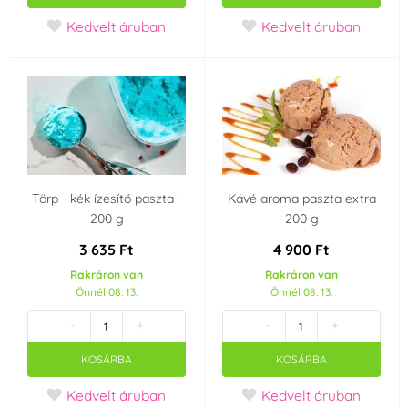
Kedvelt áruban
Kedvelt áruban
Törp - kék ízesítő paszta -
Kávé aroma paszta extra
200 g
200 g
3 635 Ft
4 900 Ft
Rakráron van
Rakráron van
Önnél 08. 13.
Önnél 08. 13.
-
+
-
+
KOSÁRBA
KOSÁRBA
Kedvelt áruban
Kedvelt áruban