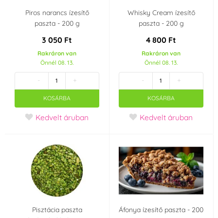
Piros narancs ízesítő
Whisky Cream ízesítő
paszta - 200 g
paszta - 200 g
3 050 Ft
4 800 Ft
Rakráron van
Rakráron van
Önnél 08. 13.
Önnél 08. 13.
-
+
-
+
KOSÁRBA
KOSÁRBA
Kedvelt áruban
Kedvelt áruban
Pisztácia paszta
Áfonya ízesítő paszta - 200