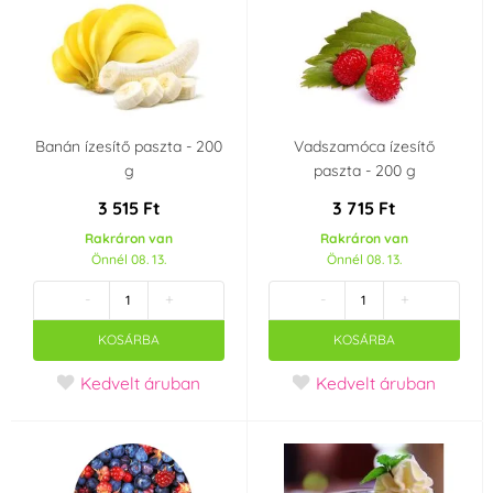
Banán ízesítő paszta - 200
Vadszamóca ízesítő
g
paszta - 200 g
3 515 Ft
3 715 Ft
Rakráron van
Rakráron van
Önnél 08. 13.
Önnél 08. 13.
-
+
-
+
KOSÁRBA
KOSÁRBA
Kedvelt áruban
Kedvelt áruban