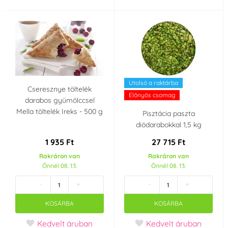
Utolsó a raktárba
Cseresznye töltelék
Előnyös csomag
darabos gyümölccsel
Mella töltelék Ireks - 500 g
Pisztácia paszta
diódarabokkal 1,5 kg
1 935 Ft
27 715 Ft
Rakráron van
Rakráron van
Önnél 08. 13.
Önnél 08. 13.
-
+
-
+
KOSÁRBA
KOSÁRBA
Kedvelt áruban
Kedvelt áruban