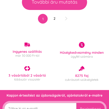
További áru mutatás
2
1
Ingyenes szállítás
Hűségkedvezmény minden
már 30 000 Ft-tól
ügyfél számára
3 vásárlóból 2 vásárló
8275 faj
többször visszatér
cukrászati szükségletek
Kapjon értesítést az újdonságokról, ajánlatokról e-mailre
Bejelentkezni