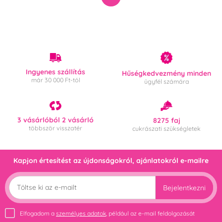
Ingyenes szállítás
Hűségkedvezmény minden
már 30 000 Ft-tól
ügyfél számára
3 vásárlóból 2 vásárló
8275 faj
többször visszatér
cukrászati szükségletek
Kapjon értesítést az újdonságokról, ajánlatokról e-mailre
Bejelentkezni
Elfogadom a
személyes adatok
, például az e-mail feldolgozását