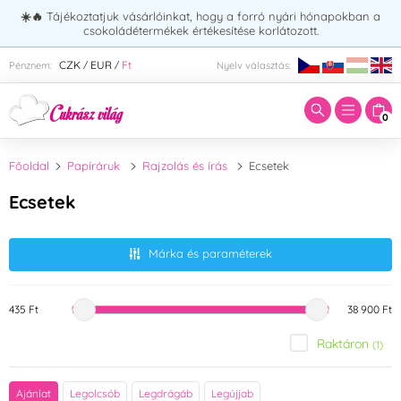
☀️🔥
Tájékoztatjuk vásárlóinkat, hogy a forró nyári hónapokban a
csokoládétermékek értékesítése korlátozott.
Adja meg a keresett kifejezést:
CZK
EUR
Ft
Pénznem:
Nyelv választás:
/
/
0
Főoldal
Papíráruk
Rajzolás és írás
Ecsetek
Ecsetek
Márka és paraméterek
435 Ft
38 900 Ft
Raktáron
(1)
Márka
Ajánlat
Legolcsób
Legdrágáb
Legújjab