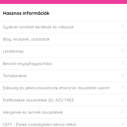
Hasznos információk
Gyakran ismételt kérdések és válaszok
Blog, receptek, utasítások
Letöltéshez
Bevonó anyagfogyasztása
Tortadarabok
Édesség-és pékáruösszetevők étrend és összetétel szerint
Ételfestékek összetétele (E), AZO FREE
Alergének és termék összetétele
CEFF - Ételek szükségtelen kémia nélkül