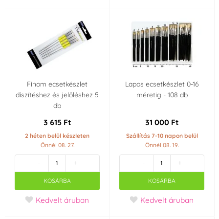
Finom ecsetkészlet
Lapos ecsetkészlet 0-16
díszítéshez és jelöléshez 5
méretig - 108 db
db
3 615 Ft
31 000 Ft
2 héten belül készleten
Szállítás 7-10 napon belül
Önnél 08. 27.
Önnél 08. 19.
-
+
-
+
KOSÁRBA
KOSÁRBA
Kedvelt áruban
Kedvelt áruban