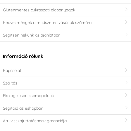
Gluténmentes cukrászati alapanyagok
Kedvezmények a rendszeres vásárlók számára
Segítsen nekünk az ajánlatban
Információ rólunk
Kapcsolat
Szálítás
Ekologikusan csomagolunk
Segítőid az eshopban
Áru visszajuttatásának garanciája