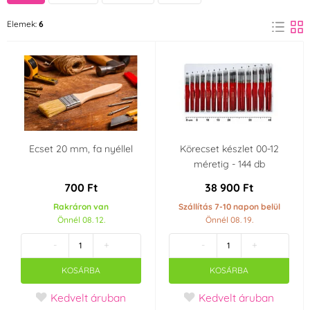
MFP Paper
PME
Elemek:
6
(3)
(2)
Ecset 20 mm, fa nyéllel
Körecset készlet 00-12
méretig - 144 db
700 Ft
38 900 Ft
Rakráron van
Szállítás 7-10 napon belül
Önnél 08. 12.
Önnél 08. 19.
-
+
-
+
KOSÁRBA
KOSÁRBA
Kedvelt áruban
Kedvelt áruban