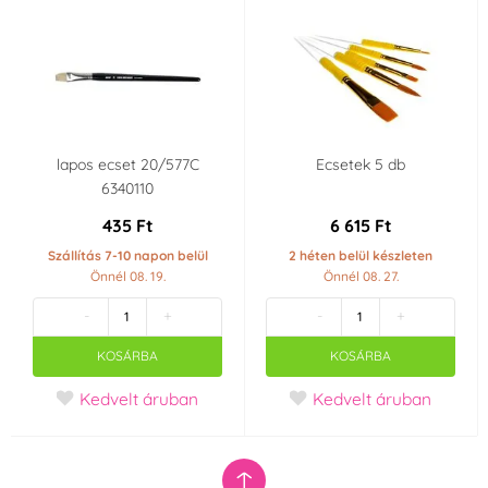
lapos ecset 20/577C
Ecsetek 5 db
6340110
435 Ft
6 615 Ft
Szállítás 7-10 napon belül
2 héten belül készleten
Önnél 08. 19.
Önnél 08. 27.
-
+
-
+
KOSÁRBA
KOSÁRBA
Kedvelt áruban
Kedvelt áruban