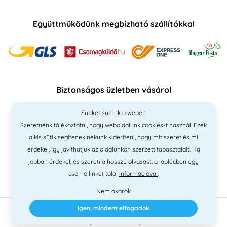
Együttműködünk megbízható szállítókkal
Biztonságos üzletben vásárol
Sütiket sütünk a weben
Szeretnénk tájékoztatni, hogy weboldalunk cookies-t használ. Ezek
a kis sütik segítenek nekünk kideríteni, hogy mit szeret és mi
érdekel, így javíthatjuk az oldalunkon szerzett tapasztalait. Ha
jobban érdekel, és szereti a hosszú olvasást, a láblécben egy
csomó linket talál
információval
.
Nem akarok
Igen, mindent elfogadok
2010 - 2026 © PNM International Kft. • technikai választék
Simplia
•
elgondolás
Litvanyi