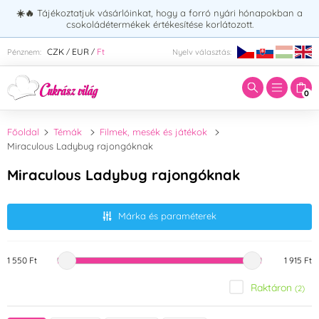
☀️🔥
Tájékoztatjuk vásárlóinkat, hogy a forró nyári hónapokban a
csokoládétermékek értékesítése korlátozott.
Adja meg a keresett kifejezést:
CZK
EUR
Ft
Pénznem:
Nyelv választás:
/
/
0
Főoldal
Témák
Filmek, mesék és játékok
Miraculous Ladybug rajongóknak
Miraculous Ladybug rajongóknak
Márka és paraméterek
1 550 Ft
1 915 Ft
Raktáron
(2)