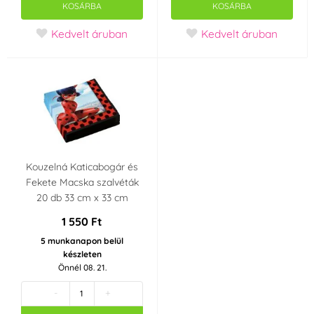
KOSÁRBA
KOSÁRBA
Kedvelt áruban
Kedvelt áruban
Kouzelná Katicabogár és
Fekete Macska szalvéták
20 db 33 cm x 33 cm
1 550 Ft
5 munkanapon belül
készleten
Önnél 08. 21.
-
+