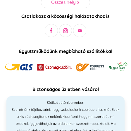
Összes hely
Csatlakozz a közösségi hálózatokhoz is
Együttműködünk megbízható szállítókkal
Biztonságos üzletben vásárol
Sütiket sütünk a weben
Szeretnénk tájékoztatni, hogy weboldalunk cookies-t használ. Ezek
a kis sütik segítenek nekünk kideríteni, hogy mit szeret és mi
érdekel, így javíthatjuk az oldalunkon szerzett tapasztalait. Ha
jobban érdekel, és szereti a hosszú olvasást, a láblécben egy