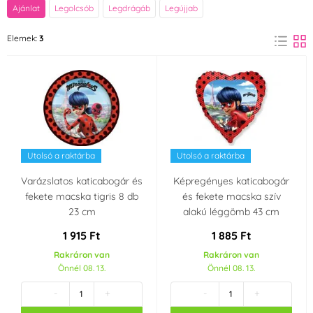
Márka
Ajánlat
Legolcsób
Legdrágáb
Legújjab
Amscan
Elemek:
3
(2)
Party témája
Miraculous - Kouzelná
beruška a černý
kocour
Utolsó a raktárba
Utolsó a raktárba
Varázslatos katicabogár és
Képregényes katicabogár
fekete macska tigris 8 db
és fekete macska szív
23 cm
alakú léggömb 43 cm
1 915 Ft
1 885 Ft
Rakráron van
Rakráron van
Önnél 08. 13.
Önnél 08. 13.
-
+
-
+