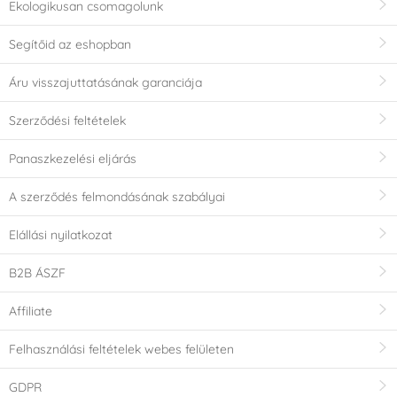
Ekologikusan csomagolunk
Segítőid az eshopban
Áru visszajuttatásának garanciája
Szerződési feltételek
Panaszkezelési eljárás
A szerződés felmondásának szabályai
Elállási nyilatkozat
B2B ÁSZF
Affiliate
Felhasználási feltételek webes felületen
GDPR