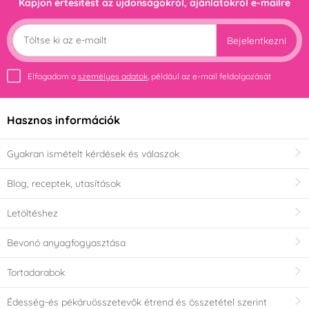
Kapjon értesítést az újdonságokról, ajánlatokról e-mailre
Bejelentkezni
Elfogadom a
személyes adatok
, például az e-mail feldolgozását
Hasznos információk
Gyakran ismételt kérdések és válaszok
Blog, receptek, utasítások
Letöltéshez
Bevonó anyagfogyasztása
Tortadarabok
Édesség-és pékáruösszetevők étrend és összetétel szerint