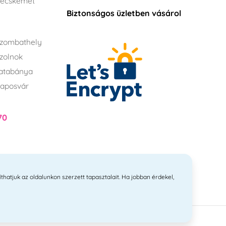
Kecskemét
Biztonságos üzletben vásárol
zombathely
zolnok
atabánya
aposvár
70
íthatjuk az oldalunkon szerzett tapasztalait. Ha jobban érdekel,
itvanyi