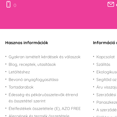
Szállítási kiszúrók
()
L.O.L. Surprise!
Üveg edények és
Kiszúrók - épületek
rajongóknak
palackok
Kiszúrók - többi
Mása és a medve
Vákuumos élelmiszer
formák
rajongóknak
tárolás
Kiszúró készletek -
Micimackó
Ón dobozok
többi
rajongóknak - Winnie-
Kiszúró készlet -
the-Pooh
Hasznos információk
Információ 
karácsony
Mickey egér és Minnie
Kiszúró készlet -
rajongóknak
Gyakran ismételt kérdések és válaszok
Kapcsolat
hüsvét
Minyonok rajongóknak
Blog, receptek, utasítások
Szálítás
Dönthető formák
Minecraft rajongóknak
Letöltéshez
Ekologiku
Fánk kiszúrók
My Little Pony
Bevonó anyagfogyasztása
Segítőid a
Mézes kalács kiszúrók
rajongóknak
Tortadarabok
Áru vissza
Rozsdamentes acél
Disney hercegnők
kiszúrók
rajongóknak
Édesség-és pékáruösszetevők étrend
Szerződési 
és összetétel szerint
Scooby-Doo
Panaszkezel
rajongóknak
Ételfestékek összetétele (E), AZO FREE
A szerződé
SpongyaBob
Alergének és termék összetétele