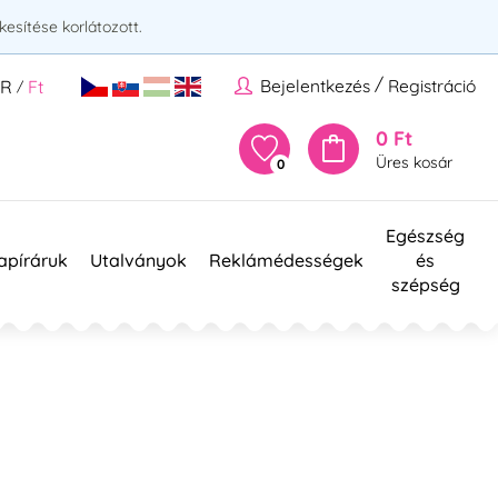
esítése korlátozott.
/
Bejelentkezés
Registráció
UR
Ft
/
0 Ft
Üres kosár
0
Egészség
apíráruk
Utalványok
Reklámédességek
és
szépség