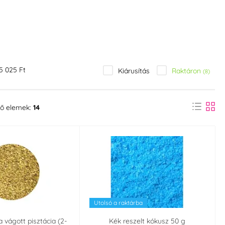
5 025 Ft
Raktáron
Kiárusítás
(8)
ő elemek:
14
Utolsó a raktárba
a vágott pisztácia (2-
Kék reszelt kókusz 50 g