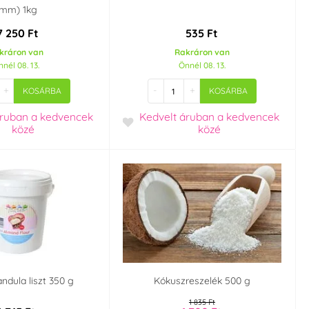
mm) 1kg
7 250 Ft
535 Ft
kráron van
Rakráron van
nél 08. 13.
Önnél 08. 13.
+
-
+
KOSÁRBA
KOSÁRBA
áruban
a kedvencek
Kedvelt áruban
a kedvencek
közé
közé
dula liszt 350 g
Kókuszreszelék 500 g
1 835 Ft