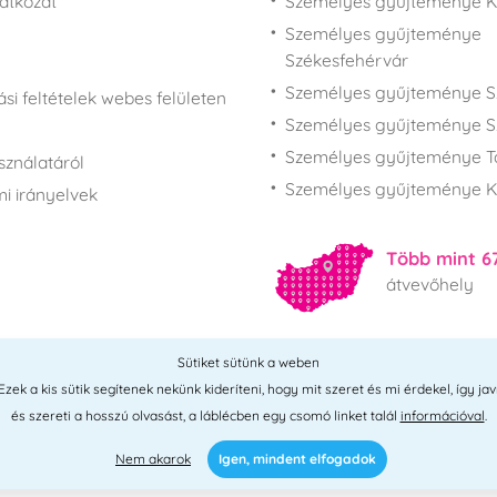
latkozat
Személyes gyűjteménye 
Személyes gyűjteménye
Székesfehérvár
Személyes gyűjteménye S
si feltételek webes felületen
Személyes gyűjteménye S
Személyes gyűjteménye T
sználatáról
Személyes gyűjteménye K
i irányelvek
Több mint 6
átvevőhely
Sütiket sütünk a weben
Összes hely
ek a kis sütik segítenek nekünk kideríteni, hogy mit szeret és mi érdekel, így jav
és szereti a hosszú olvasást, a láblécben egy csomó linket talál
információval
.
Nem akarok
Igen, mindent elfogadok
 2026 © PNM International Kft. • technikai választék
Simplia
• elgondolás
L