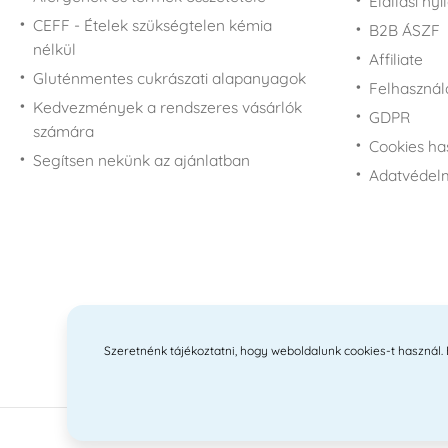
Elállási nyi
rajongóknak
CEFF - Ételek szükségtelen kémia
B2B ÁSZF
Star Wars rajongóknak
nélkül
- Csillagok háborúja
Affiliate
Gluténmentes cukrászati alapanyagok
Super Mario
Felhasználá
rajongóknak
Kedvezmények a rendszeres vásárlók
GDPR
számára
Hupikék törpikék
Cookies ha
rajongóknak
Segítsen nekünk az ajánlatban
Adatvédelm
Mancs őrjárat
rajongóknak - Paw
Patrol
Trolls rajongóknak -
Trollok
Szeretnénk tájékoztatni, hogy weboldalunk cookies-t használ. Ez
2010 -