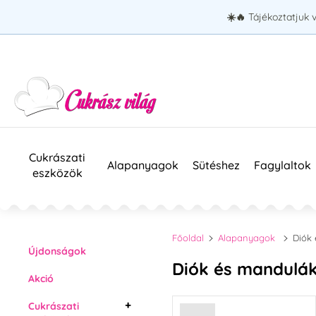
☀️🔥
Tájékoztatjuk 
Cukrászati
Alapanyagok
Sütéshez
Fagylaltok
eszközök
Főoldal
Alapanyagok
Diók
Újdonságok
Diók és mandulá
Akció
Cukrászati