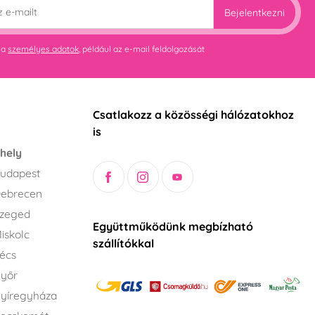
Bejelentkezni
 a
személyes adatok
, például az e-mail feldolgozását
Csatlakozz a közösségi hálózatokhoz
is
hely
udapest
Debrecen
Szeged
Együttműködünk megbízható
iskolc
szállítókkal
écs
Győr
yíregyháza