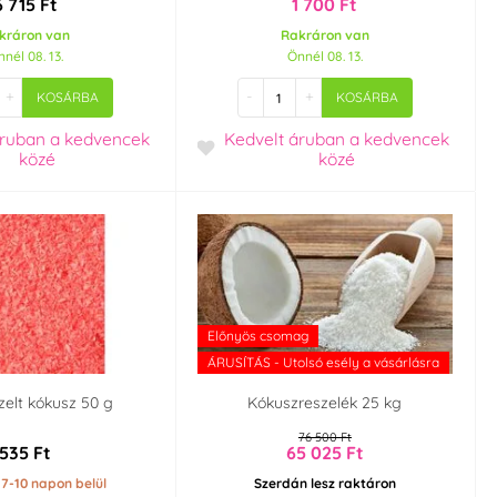
6 715 Ft
1 700 Ft
kráron van
Rakráron van
nél 08. 13.
Önnél 08. 13.
+
-
+
KOSÁRBA
KOSÁRBA
áruban
a kedvencek
Kedvelt áruban
a kedvencek
közé
közé
Előnyös csomag
ÁRUSÍTÁS - Utolsó esély a vásárlásra
szelt kókusz 50 g
Kókuszreszelék 25 kg
76 500 Ft
535 Ft
65 025 Ft
s 7-10 napon belül
Szerdán lesz raktáron