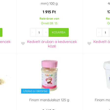
mm) 100 g
4
1 915 Ft
1
Rakráron van
Ra
Önnél 08. 13.
Ön
-
+
-
KOSÁRBA
vencek
Kedvelt áruban
a kedvencek
Kedvelt 
közé
Utolsó a raktárba
Finom mandulaliszt 125 g
Finom man