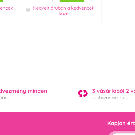
vencek
Kedvelt áruban
a kedvencek
közé
dvezmény minden
3 vásárlóból 2 v
mára
többször visszatér
Kapjon ért