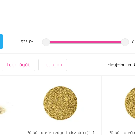
535 Ft
6
Legdrágáb
Legújjab
Megjelenítend
Pörkölt apróra vágott pisztácia (2-4
Pörkölt, aprór