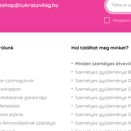
eshop@cukraszvilag.hu
Elfogadom
rólunk
Hol találhat meg minket?
Minden személyes átvevő
Személyes gyűjteménye B
san csomagolunk
Személyes gyűjteménye 
z eshopban
Személyes gyűjteménye 
juttatásának garanciája
Személyes gyűjteménye M
feltételek
Személyes gyűjteménye P
ési eljárás
Személyes gyűjteménye 
s felmondásának szabályai
Személyes gyűjteménye N