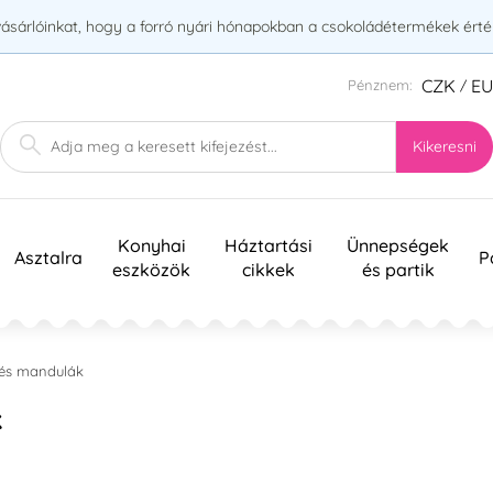
vásárlóinkat, hogy a forró nyári hónapokban a csokoládétermékek érték
CZK
E
Pénznem:
/
Kikeresni
Konyhai
Háztartási
Ünnepségek
Asztalra
P
eszközök
cikkek
és partik
 és mandulák
k