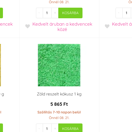
Önnél 08. 21.
Ön
-
+
-
KOSÁRBA
vencek
Kedvelt áruban
a kedvencek
Kedvelt 
közé
0 g
Zöld reszelt kókusz 1 kg
5 865 Ft
l
Szállítás 7-10 napon belül
Önnél 08. 21.
-
+
KOSÁRBA