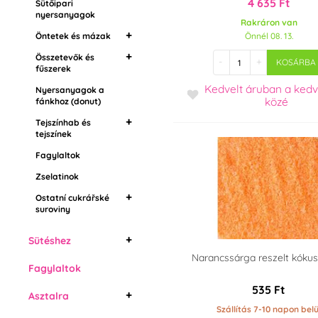
4 635 Ft
Összetevők és
Sütőipari
nyersanyagok
fűszerek
Rakráron van
Öntetek és mázak
Nyersanyagok a
Önnél 08. 13.
fánkhoz (donut)
Összetevők és
Tükor öntetek
-
+
KOSÁRBA
fűszerek
Tejszínhab és tejszínek
Zsír öntetek
Kedvelt áruban
a ked
Nyersanyagok a
Étel aromák
Fagylaltok
Öntetek magokban
közé
fánkhoz (donut)
Grilás (pörkölt dió)
Zselatinok
Drip cukormáz
Tejszínhab és
Ostatní cukrářské
tejszínek
suroviny
Fagylaltok
Tejszínhab fixáló
Növényi tejszínhab
Zselatinok
Állati tejszínhab
Ostatní cukrářské
suroviny
Ételfesték spray
Sütéshez
Narancssárga reszelt kókus
Kuglófok
Fagylaltok
Torta formák
535 Ft
Asztalra
Forma méteres
Torta forma ajjal
Szállítás 7-10 napon belü