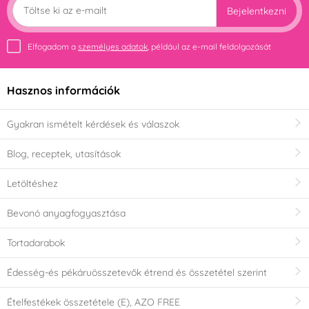
Bejelentkezni
Elfogadom a
személyes adatok
, például az e-mail feldolgozását
Hasznos információk
Gyakran ismételt kérdések és válaszok
Blog, receptek, utasítások
Letöltéshez
Bevonó anyagfogyasztása
Tortadarabok
Édesség-és pékáruösszetevők étrend és összetétel szerint
Ételfestékek összetétele (E), AZO FREE