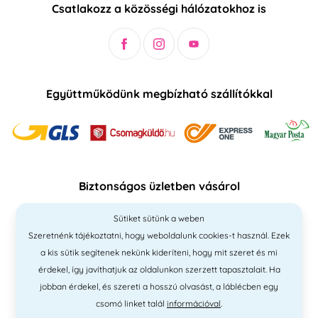
Csatlakozz a közösségi hálózatokhoz is
Együttműködünk megbízható szállítókkal
Biztonságos üzletben vásárol
Sütiket sütünk a weben
Szeretnénk tájékoztatni, hogy weboldalunk cookies-t használ. Ezek
a kis sütik segítenek nekünk kideríteni, hogy mit szeret és mi
érdekel, így javíthatjuk az oldalunkon szerzett tapasztalait. Ha
jobban érdekel, és szereti a hosszú olvasást, a láblécben egy
csomó linket talál
információval
.