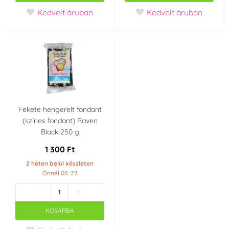
Spiderman
Kedvelt áruban
Kedvelt áruban
Származási ország
Hollandia
Fekete hengerelt fondant
(színes fondant) Raven
Black 250 g
1 300 Ft
2 héten belül készleten
Önnél 08. 27.
-
+
KOSÁRBA