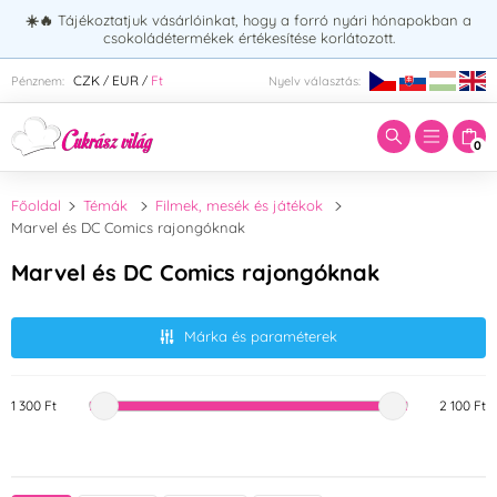
☀️🔥
Tájékoztatjuk vásárlóinkat, hogy a forró nyári hónapokban a
csokoládétermékek értékesítése korlátozott.
Adja meg a keresett kifejezést:
CZK
EUR
Ft
Pénznem:
Nyelv választás:
/
/
0
Főoldal
Témák
Filmek, mesék és játékok
Marvel és DC Comics rajongóknak
Marvel és DC Comics rajongóknak
Márka és paraméterek
1 300 Ft
2 100 Ft