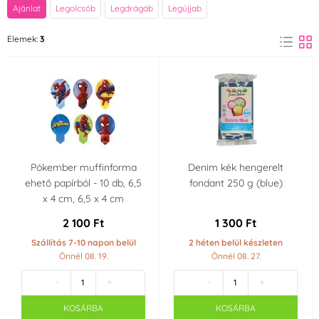
Márka
Ajánlat
Legolcsób
Legdrágáb
Legújjab
Dekora
FunCakes
Elemek:
3
(1)
(2)
Szín
Fekete
Kék
(1)
(1)
Gyártó kijelentetés
Gluténmentes termék
Laktózmentes
Pókember muffinforma
Denim kék hengerelt
- gluténmentes
(Lactose free)
ehető papírból - 10 db, 6,5
fondant 250 g (blue)
(1)
(Gluten free)
x 4 cm, 6,5 x 4 cm
(2)
2 100 Ft
1 300 Ft
Alkalmas
Kóser (kosher)
(1)
Szállítás 7-10 napon belül
2 héten belül készleten
vegetáriánusok
Önnél 08. 19.
Önnél 08. 27.
számára
(2)
-
+
-
+
Party témája
KOSÁRBA
KOSÁRBA