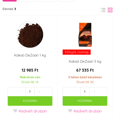
deZaan
Elemek:
3
(2)
Gyártó kijelentetés
Anélkül, genetikailag
módosított
összetevőket (GMO-
mentes)
(2)
Előnyös csomag
Kakaó DeZaan 1 kg
Kakaó DeZaan 5 kg
12 985 Ft
67 335 Ft
Rakráron van
3 héten belül készleten
Önnél 08. 14.
Önnél 09. 07.
-
+
-
+
KOSÁRBA
KOSÁRBA
Kedvelt áruban
Kedvelt áruban