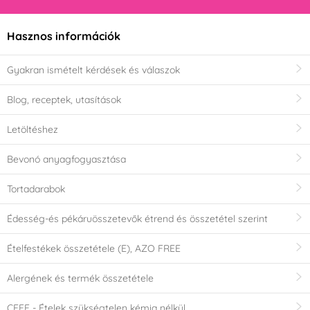
Hasznos információk
Gyakran ismételt kérdések és válaszok
Blog, receptek, utasítások
Letöltéshez
Bevonó anyagfogyasztása
Tortadarabok
Édesség-és pékáruösszetevők étrend és összetétel szerint
Ételfestékek összetétele (E), AZO FREE
Alergének és termék összetétele
CEFF - Ételek szükségtelen kémia nélkül