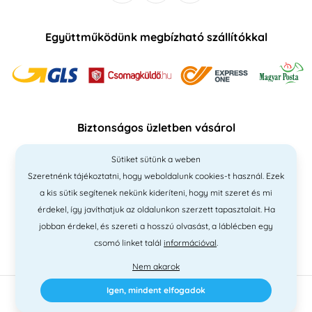
Együttműködünk megbízható szállítókkal
Biztonságos üzletben vásárol
Sütiket sütünk a weben
Szeretnénk tájékoztatni, hogy weboldalunk cookies-t használ. Ezek
a kis sütik segítenek nekünk kideríteni, hogy mit szeret és mi
érdekel, így javíthatjuk az oldalunkon szerzett tapasztalait. Ha
jobban érdekel, és szereti a hosszú olvasást, a láblécben egy
csomó linket talál
információval
.
Nem akarok
Igen, mindent elfogadok
2010 - 2026 © PNM International Kft. • technikai választék
Simplia
•
elgondolás
Litvanyi