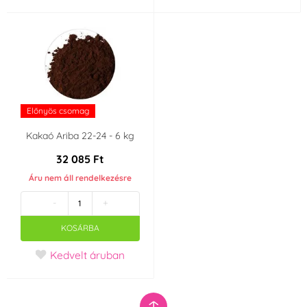
Előnyös csomag
Kakaó Ariba 22-24 - 6 kg
32 085 Ft
Áru nem áll rendelkezésre
-
+
KOSÁRBA
Kedvelt áruban