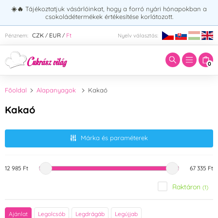
☀️🔥
Tájékoztatjuk vásárlóinkat, hogy a forró nyári hónapokban a
csokoládétermékek értékesítése korlátozott.
Adja meg a keresett kifejezést:
CZK
EUR
Ft
Pénznem:
Nyelv választás:
/
/
0
Főoldal
Alapanyagok
Kakaó
Kakaó
Márka és paraméterek
12 985 Ft
67 335 Ft
Raktáron
(1)
Márka
Ajánlat
Legolcsób
Legdrágáb
Legújjab