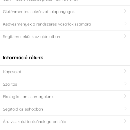
Gluténmentes cukrászati alapanyagok
Kedvezmények a rendszeres vásárlók számára
Segítsen nekünk az ajánlatban
Információ rólunk
Kapcsolat
Szálítás
Ekologikusan csomagolunk
Segítőid az eshopban
Áru visszajuttatásának garanciája