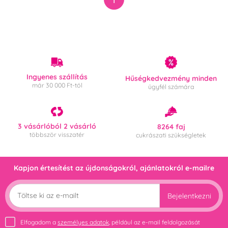
Ingyenes szállítás
Hűségkedvezmény minden
már 30 000 Ft-tól
ügyfél számára
3 vásárlóból 2 vásárló
8264 faj
többször visszatér
cukrászati szükségletek
Kapjon értesítést az újdonságokról, ajánlatokról e-mailre
Bejelentkezni
Elfogadom a
személyes adatok
, például az e-mail feldolgozását