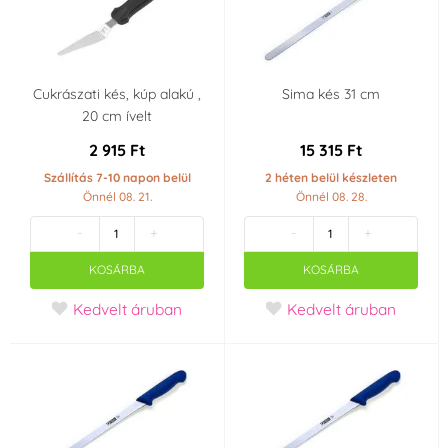
Cukrászati ​​kés, kúp alakú ,
Sima kés 31 cm
20 cm ívelt
2 915 Ft
15 315 Ft
Szállítás 7-10 napon belül
2 héten belül készleten
Önnél 08. 21.
Önnél 08. 28.
-
+
-
+
KOSÁRBA
KOSÁRBA
Kedvelt áruban
Kedvelt áruban