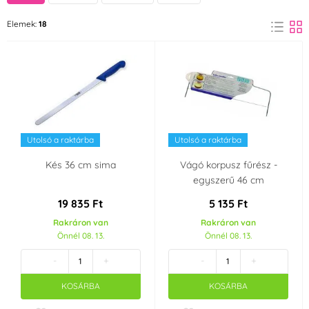
Ibili
ORION
Elemek:
18
(4)
(4)
PME
Silikomart
(2)
(1)
Thermo Hauser
(7)
Anyag
Utolsó a raktárba
Utolsó a raktárba
Kerámia
Marcipán
(1)
(1)
Kés 36 cm sima
Vágó korpusz fűrész -
egyszerű 46 cm
Rozsdamentes acél
Műanyag
(4)
19 835 Ft
5 135 Ft
(2)
Rakráron van
Rakráron van
Önnél 08. 13.
Önnél 08. 13.
Áru alkalmas használatra
-
+
-
+
mosogatógépben
KOSÁRBA
KOSÁRBA
mosható