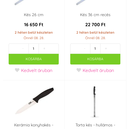
Kés 26 cm
Kés 36 cm recés
16 650 Ft
22 700 Ft
2 héten belül készleten
2 héten belül készleten
Önnél 08. 28.
Önnél 08. 28.
-
+
-
+
KOSÁRBA
KOSÁRBA
Kedvelt áruban
Kedvelt áruban
Kerámia konyhakés -
Torta kés - hullámos -