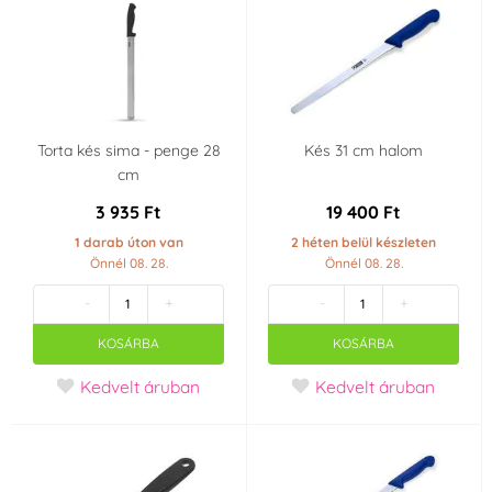
Torta kés sima - penge 28
Kés 31 cm halom
cm
3 935 Ft
19 400 Ft
1 darab úton van
2 héten belül készleten
Önnél 08. 28.
Önnél 08. 28.
-
+
-
+
KOSÁRBA
KOSÁRBA
Kedvelt áruban
Kedvelt áruban