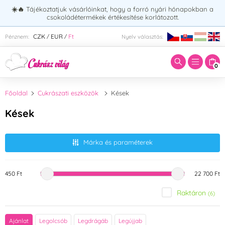
☀️🔥
Tájékoztatjuk vásárlóinkat, hogy a forró nyári hónapokban a
csokoládétermékek értékesítése korlátozott.
Adja meg a keresett kifejezést:
CZK
EUR
Ft
Pénznem:
Nyelv választás:
/
/
0
Főoldal
Cukrászati eszközök
Kések
Kések
Márka és paraméterek
450 Ft
22 700 Ft
Raktáron
(6)
Márka
Ajánlat
Legolcsób
Legdrágáb
Legújjab