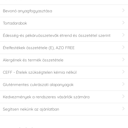
Bevonó anyagfogyasztása
Tortadarabok
Édesség-és pékáruösszetevők étrend és összetétel szerint
Ételfestékek összetétele (E), AZO FREE
Alergének és termék összetétele
CEFF - Ételek szükségtelen kémia nélkül
Gluténmentes cukrászati alapanyagok
Kedvezmények a rendszeres vásárlók számára
Segítsen nekünk az ajánlatban