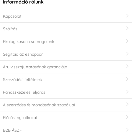
Információ rólunk
Kapcsolat
Szálítás
Ekologikusan csomagolunk
Segítőid az eshopban
Áru visszajuttatásának garanciája
Szerződési feltételek
Panaszkezelési eljárás
A szerződés felmondásának szabályai
Elállási nyilatkozat
B2B ÁSZF