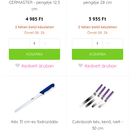
CERMASTER - pengéje 12,5
pengéje 28 cm
cm
4 985 Ft
3 935 Ft
2 héten belül készleten
2 héten belül készleten
Önnél 08. 28.
Önnél 08. 28.
-
+
-
+
KOSÁRBA
KOSÁRBA
Kedvelt áruban
Kedvelt áruban
Kés 31 cm-es fodrozódás
Cukrászati kés, kenő, ívelt -
30 cm