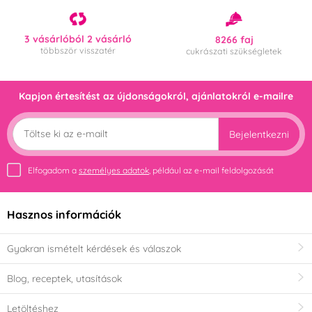
3 vásárlóból 2 vásárló
8266 faj
többször visszatér
cukrászati szükségletek
Kapjon értesítést az újdonságokról, ajánlatokról e-mailre
Bejelentkezni
Elfogadom a
személyes adatok
, például az e-mail feldolgozását
Hasznos információk
Gyakran ismételt kérdések és válaszok
Blog, receptek, utasítások
Letöltéshez