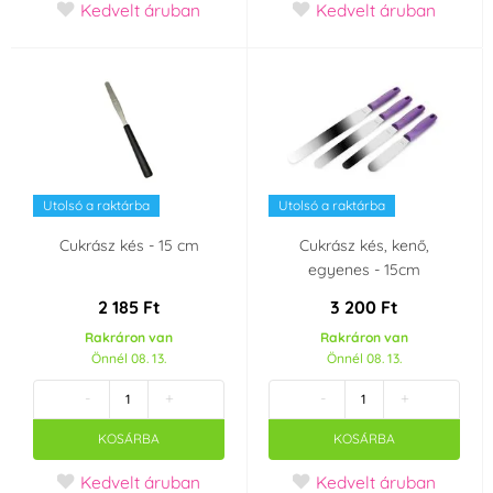
Kedvelt áruban
Kedvelt áruban
Utolsó a raktárba
Utolsó a raktárba
Cukrász kés - 15 cm
Cukrász kés, kenő,
egyenes - 15cm
2 185 Ft
3 200 Ft
Rakráron van
Rakráron van
Önnél 08. 13.
Önnél 08. 13.
-
+
-
+
KOSÁRBA
KOSÁRBA
Kedvelt áruban
Kedvelt áruban