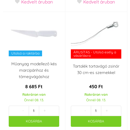
Kedvelt áruban
Kedvelt áruban
ÁRUSÍTÁS - Utolsó esély a vásárlásra
ÁRUSÍTÁS - Utolsó esély a
Utolsó a raktárba
vásárlásra
Műanyag modellező kés
Tartalék tortavágó zsinór
marcipánhoz és
30 cm-es szemekkel
tömegvágáshoz
8 685 Ft
450 Ft
Rakráron van
Rakráron van
Önnél 08. 13.
Önnél 08. 13.
-
+
-
+
KOSÁRBA
KOSÁRBA