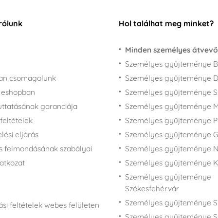
rólunk
Hol találhat meg minket?
Minden személyes átvevő
Személyes gyűjteménye B
san csomagolunk
Személyes gyűjteménye 
z eshopban
Személyes gyűjteménye 
juttatásának garanciája
Személyes gyűjteménye M
feltételek
Személyes gyűjteménye P
ési eljárás
Személyes gyűjteménye 
s felmondásának szabályai
Személyes gyűjteménye N
latkozat
Személyes gyűjteménye 
Személyes gyűjteménye
Székesfehérvár
Személyes gyűjteménye S
si feltételek webes felületen
Személyes gyűjteménye S