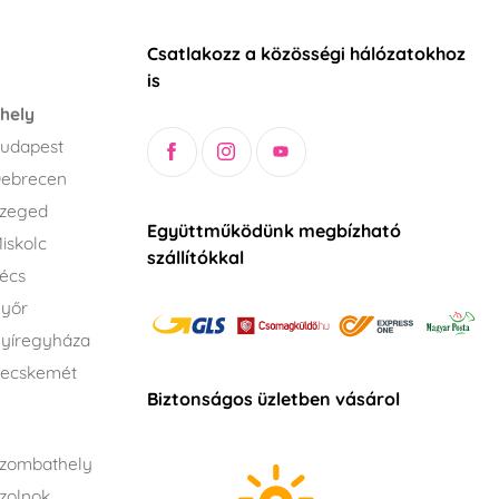
Csatlakozz a közösségi hálózatokhoz
is
hely
udapest
Debrecen
Szeged
Együttműködünk megbízható
iskolc
szállítókkal
écs
Győr
yíregyháza
Kecskemét
Biztonságos üzletben vásárol
zombathely
zolnok