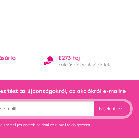
ásárló
8273 faj
cukrászati szükségletek
esítést az újdonságokról, az akciókról e-mailre
Bejelentkezni
 a
személyes adatok
, például az e-mail feldolgozását