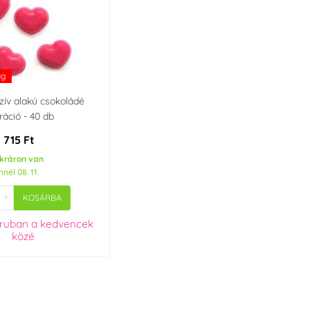
ag
zív alakú csokoládé
ráció - 40 db
1 715 Ft
kráron van
nél 08. 11.
+
KOSÁRBA
áruban
a kedvencek
közé