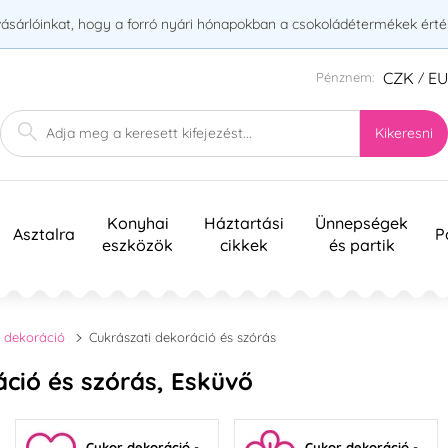
vásárlóinkat, hogy a forró nyári hónapokban a csokoládétermékek érték
CZK
E
Pénznem:
/
Kikeresni
Konyhai
Háztartási
Ünnepségek
Asztalra
P
eszközök
cikkek
és partik
 dekoráció
Cukrászati dekoráció és szórás
áció és szórás, Esküvő
Cukor dekoráció -
Cukor dekoráció -