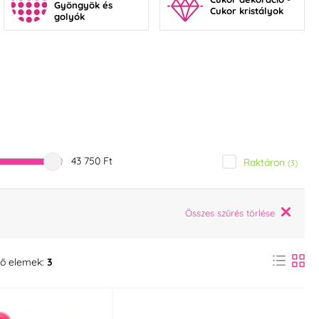
Gyöngyök és
Cukor kristályok
golyók
43 750 Ft
Raktáron
(3)
Összes szűrés törlése
ő elemek:
3