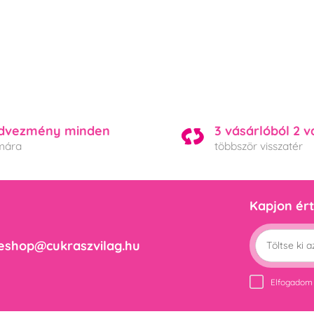
dvezmény minden
3 vásárlóból 2 v
mára
többször visszatér
Kapjon ért
eshop@cukraszvilag.hu
Elfogadom