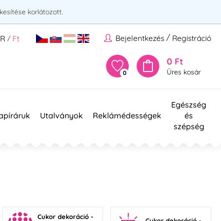
esítése korlátozott.
/
Bejelentkezés
Registráció
UR
Ft
/
0 Ft
Üres kosár
0
Egészség
apíráruk
Utalványok
Reklámédességek
és
szépség
Cukor dekoráció -
Cukor dekoráció -