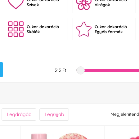
Szívek
Virágok
Cukor dekoráció -
Cukor dekoráció -
Skálák
Egyéb formák
515 Ft
Legdrágáb
Legújjab
Megjelenítend