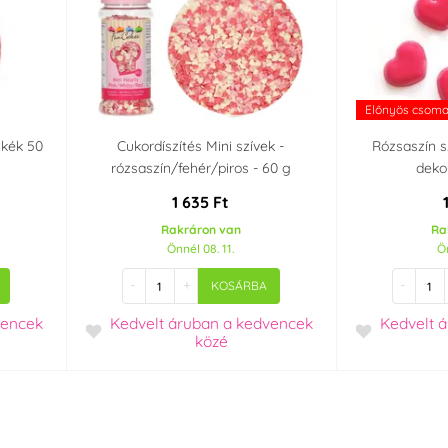
Előnyös csom
skék 50
Cukordíszítés Mini szívek -
Rózsaszín s
rózsaszín/fehér/piros - 60 g
deko
1 635 Ft
Rakráron van
Ra
Önnél 08. 11.
Ön
-
+
-
KOSÁRBA
vencek
Kedvelt áruban
a kedvencek
Kedvelt 
közé