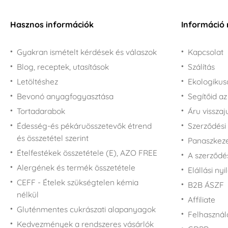
Kiszúrók bögrére
Némó nyomában
Húsbárdok
Tálcák és alátétek
Állotkák
rajongóknak
Szokatlan kiszúrók
Késtartók és állványok
Hasznos információk
Információ 
Termométerek
Futbal - foci
Unikornisos tortákhoz
Klaszikus kiszúrók
Hámozók
és ünnepléshez
Ételek tárolása
Sport
Karácsonyi kiszúrók
Gyakran ismételt kérdések és válaszok
Kapcsolat
Zsebkés
Marvel és DC Comics
Főzés és tartósítás
Cukor tartó és fűszer
Promóció
Hüsvéti kiszúrók
Blog, receptek, utasítások
rajongóknak
Szálítás
tartó
Álatok - kiszúrók
Letöltéshez
Miraculous Ladybug
Ekologiku
Étel hordozók
rajongóknak
Növényi kiszúrók
Bevonó anyagfogyasztása
Segítőid a
Műanyag dobozok és
Kisvakond rajongóknak
dózisok
Szállítási kiszúrók
Tortadarabok
Áru vissza
L.O.L. Surprise!
Üveg edények és
Kiszúrók - épületek
Édesség-és pékáruösszetevők étrend
Szerződési 
rajongóknak
palackok
és összetétel szerint
Kiszúrók - többi
Panaszkezel
Mása és a medve
Vákuumos élelmiszer
formák
Ételfestékek összetétele (E), AZO FREE
rajongóknak
A szerződé
tárolás
Kiszúró készletek -
Alergének és termék összetétele
Micimackó
Elállási nyi
Ón dobozok
többi
rajongóknak - Winnie-
CEFF - Ételek szükségtelen kémia
B2B ÁSZF
Kiszúró készlet -
the-Pooh
nélkül
karácsony
Affiliate
Mickey egér és Minnie
Gluténmentes cukrászati alapanyagok
Kiszúró készlet -
rajongóknak
Felhasználá
hüsvét
Kedvezmények a rendszeres vásárlók
Minyonok rajongóknak