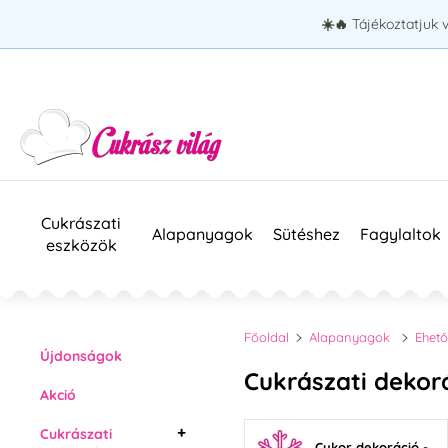
☀️🔥
Tájékoztatjuk 
Cukrászati
Alapanyagok
Sütéshez
Fagylaltok
eszközök
Főoldal
Alapanyagok
Ehető
Újdonságok
Cukrászati dekor
Akció
Cukrászati
Cukor dekoráció -