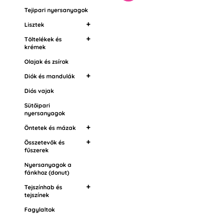
Összetevők és
Tejipari nyersanyagok
fűszerek
Lisztek
Nyersanyagok a
fánkhoz (donut)
Töltelékek és
Mandulaliszt
krémek
Tejszínhab és tejszínek
Olajak és zsírok
Krémek
Fagylaltok
Töltelékek
Diók és mandulák
Zselatinok
Dzemek és lekvárok
Ostatní cukrářské
Diós vajak
Mandulaliszt
suroviny
Ízesítő paszták és
Sütőipari
nyersanyagok
aromák
Öntetek és mázak
Összetevők és
Tükor öntetek
fűszerek
Zsír öntetek
Nyersanyagok a
Étel aromák
Öntetek magokban
fánkhoz (donut)
Grilás (pörkölt dió)
Drip cukormáz
Tejszínhab és
tejszínek
Fagylaltok
Tejszínhab fixáló