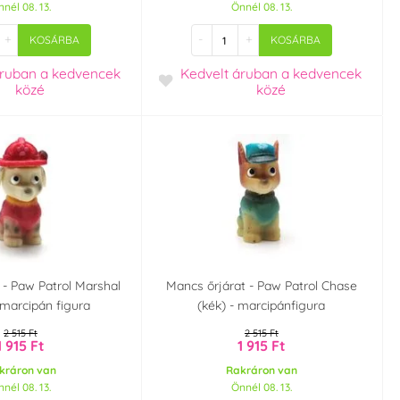
nél 08. 13.
Önnél 08. 13.
+
-
+
KOSÁRBA
KOSÁRBA
áruban
a kedvencek
Kedvelt áruban
a kedvencek
közé
közé
 - Paw Patrol Marshal
Mancs őrjárat - Paw Patrol Chase
- marcipán figura
(kék) - marcipánfigura
2 515 Ft
2 515 Ft
1 915 Ft
1 915 Ft
kráron van
Rakráron van
nél 08. 13.
Önnél 08. 13.