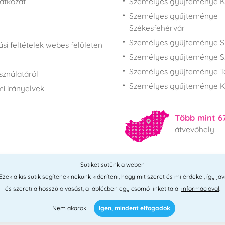
latkozat
Személyes gyűjteménye 
Személyes gyűjteménye
Székesfehérvár
Személyes gyűjteménye S
si feltételek webes felületen
Személyes gyűjteménye S
Személyes gyűjteménye T
sználatáról
Személyes gyűjteménye K
i irányelvek
Több mint 6
átvevőhely
Sütiket sütünk a weben
Összes hely
ek a kis sütik segítenek nekünk kideríteni, hogy mit szeret és mi érdekel, így jav
és szereti a hosszú olvasást, a láblécben egy csomó linket talál
információval
.
Nem akarok
Igen, mindent elfogadok
 2026 © PNM International Kft. • technikai választék
Simplia
• elgondolás
L