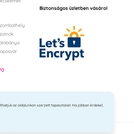
Kecskemét
Biztonságos üzletben vásárol
zombathely
zolnok
atabánya
aposvár
70
íthatjuk az oldalunkon szerzett tapasztalait. Ha jobban érdekel,
itvanyi