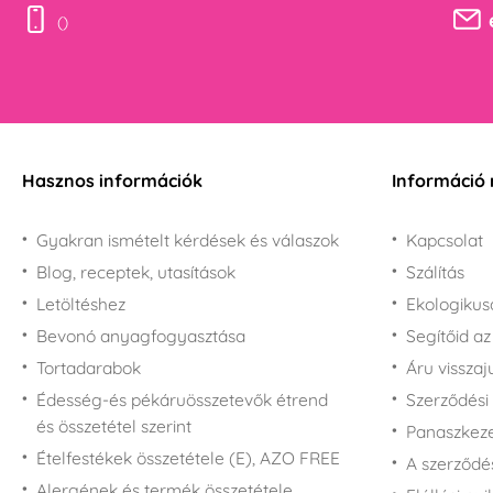
Hupikék törpikék
()
rajongóknak
Mancs őrjárat
rajongóknak - Paw
Patrol
Trolls rajongóknak -
Trollok
Hasznos információk
Információ 
Gyakran ismételt kérdések és válaszok
Kapcsolat
Blog, receptek, utasítások
Szálítás
Letöltéshez
Ekologiku
Bevonó anyagfogyasztása
Segítőid a
Tortadarabok
Áru vissza
Édesség-és pékáruösszetevők étrend
Szerződési 
és összetétel szerint
Panaszkezel
Ételfestékek összetétele (E), AZO FREE
A szerződé
Alergének és termék összetétele