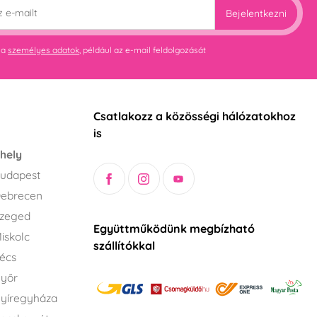
Bejelentkezni
 a
személyes adatok
, például az e-mail feldolgozását
Csatlakozz a közösségi hálózatokhoz
is
hely
udapest
Debrecen
Szeged
Együttműködünk megbízható
iskolc
szállítókkal
écs
Győr
yíregyháza