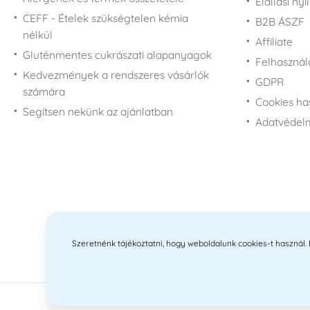
Elállási nyi
CEFF - Ételek szükségtelen kémia
B2B ÁSZF
nélkül
Affiliate
Gluténmentes cukrászati alapanyagok
Felhasználá
Kedvezmények a rendszeres vásárlók
GDPR
számára
Cookies ha
Segítsen nekünk az ajánlatban
Adatvédelm
Szeretnénk tájékoztatni, hogy weboldalunk cookies-t használ. Ez
2010 -