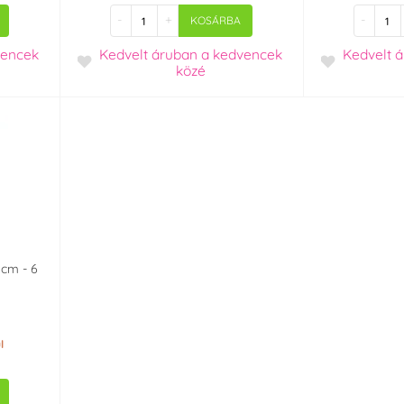
-
+
-
KOSÁRBA
vencek
Kedvelt áruban
a kedvencek
Kedvelt 
közé
 cm - 6
l