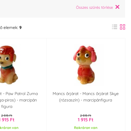
Összes szűrés törlése
ő elemek:
9
t - Paw Patrol Zuma
Mancs őrjárat - Mancs őrjárat Skye
a-piros) - marcipán
(rózsaszín) - marcipánfigura
figura
2 515 Ft
2 515 Ft
1 915 Ft
1 915 Ft
kráron van
Rakráron van