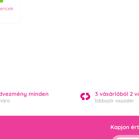
vencek
dvezmény minden
3 vásárlóból 2 v
mára
többször visszatér
Kapjon ért