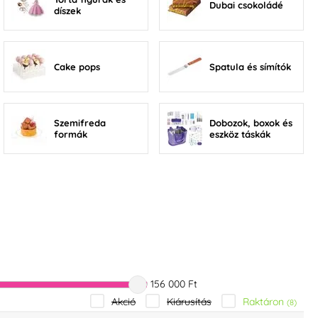
Dubai csokoládé
díszek
Cake pops
Spatula és símítók
Szemifreda
Dobozok, boxok és
formák
eszköz táskák
156 000 Ft
Raktáron
Akció
Kiárusítás
(8)