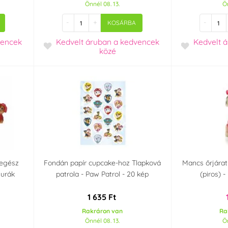
Önnél 08. 13.
Ön
-
+
-
KOSÁRBA
vencek
Kedvelt áruban
a kedvencek
Kedvelt 
közé
 egész
Fondán papír cupcake-hoz Tlapková
Mancs őrjárat
gurák
patrola - Paw Patrol - 20 kép
(piros) 
1 635 Ft
Rakráron van
Ra
Önnél 08. 13.
Ön