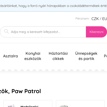
vásárlóinkat, hogy a forró nyári hónapokban a csokoládétermékek érték
CZK
E
Pénznem:
/
Kikeresni
Konyhai
Háztartási
Ünnepségek
Asztalra
P
eszközök
cikkek
és partik
zök, Paw Patrol
Modellezési