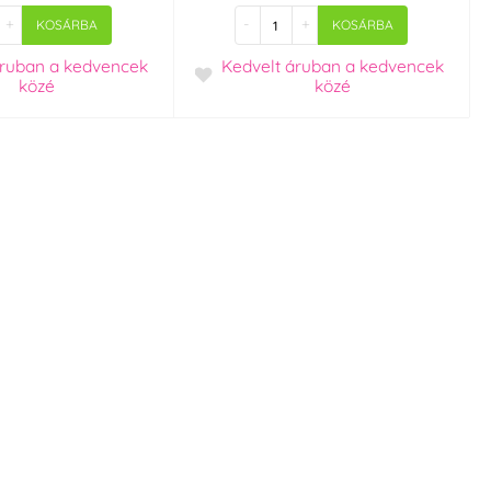
+
-
+
KOSÁRBA
KOSÁRBA
áruban
a kedvencek
Kedvelt áruban
a kedvencek
közé
közé