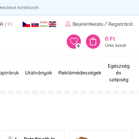
esítése korlátozott.
/
Bejelentkezés
Registráció
UR
Ft
/
0 Ft
Üres kosár
0
Egészség
apíráruk
Utalványok
Reklámédességek
és
szépség
Torta figurák és