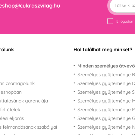
eshop@cukraszvilag.hu
Elfogadom
rólunk
Hol találhat meg minket?
Minden személyes átvevő
Személyes gyűjteménye B
san csomagolunk
Személyes gyűjteménye 
z eshopban
Személyes gyűjteménye 
juttatásának garanciája
Személyes gyűjteménye M
feltételek
Személyes gyűjteménye P
ési eljárás
Személyes gyűjteménye 
s felmondásának szabályai
Személyes gyűjteménye N