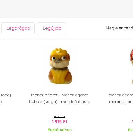
Legdrágáb
Legújjab
Megjelenítend
 Rocky
Mancs őrjárat - Mancs őrjárat
Mancs őrjára
ra
Rubble (sárga) - marcipánfigura
(narancssárg
2 515 Ft
1 915 Ft
Rakráron van
Ra