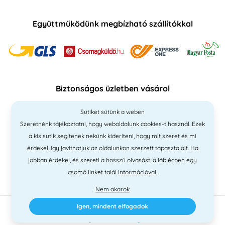
Együttműködünk megbízható szállítókkal
Biztonságos üzletben vásárol
Sütiket sütünk a weben
Szeretnénk tájékoztatni, hogy weboldalunk cookies-t használ. Ezek
a kis sütik segítenek nekünk kideríteni, hogy mit szeret és mi
érdekel, így javíthatjuk az oldalunkon szerzett tapasztalait. Ha
jobban érdekel, és szereti a hosszú olvasást, a láblécben egy
csomó linket talál
információval
.
Nem akarok
Igen, mindent elfogadok
2010 - 2026 © PNM International Kft. • technikai választék
Simplia
•
elgondolás
Litvanyi