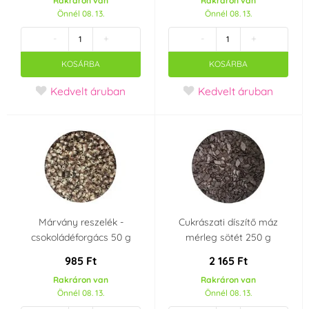
Rakráron van
Rakráron van
Önnél 08. 13.
Önnél 08. 13.
Kingcakes
Kovandovi
(0)
(0)
-
+
-
+
Modecor
Monaco
(0)
(0)
KOSÁRBA
KOSÁRBA
Kedvelt áruban
Kedvelt áruban
Ostatní
PME
(0)
(0)
Rose Decor
Sugarflair Colours
(0)
(0)
SvětCukrářů.cz
Vola Colori
(0)
(0)
Wilton
Zeelandia
(0)
(0)
Márvány reszelék -
Cukrászati díszítő máz
Szín
csokoládéforgács 50 g
mérleg sötét 250 g
985 Ft
2 165 Ft
Fehér
Fekete
(31)
(4)
Rakráron van
Rakráron van
Önnél 08. 13.
Önnél 08. 13.
Piros
Lila
(28)
(4)