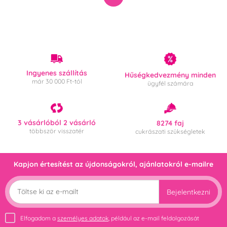
Ingyenes szállítás
Hűségkedvezmény minden
már 30 000 Ft-tól
ügyfél számára
3 vásárlóból 2 vásárló
8274 faj
többször visszatér
cukrászati szükségletek
Kapjon értesítést az újdonságokról, ajánlatokról e-mailre
Bejelentkezni
Elfogadom a
személyes adatok
, például az e-mail feldolgozását