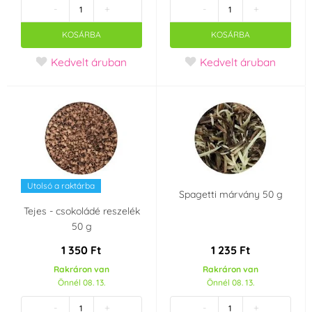
-
+
-
+
Barna
Kék
KOSÁRBA
KOSÁRBA
(15)
(20)
Kedvelt áruban
Kedvelt áruban
Kékeszöld
Narancssárga
(4)
(8)
Gyöngyszem
Kőolaj
(3)
(1)
Rózsaszín
Elefántcsont
(21)
(1)
Utolsó a raktárba
Ezüst
Szürke
(6)
(1)
Spagetti márvány 50 g
Tejes - csokoládé reszelék
50 g
Zöld
Arany
(17)
(10)
1 350 Ft
1 235 Ft
Sárga
(19)
Rakráron van
Rakráron van
Önnél 08. 13.
Önnél 08. 13.
Anyag
-
+
-
+