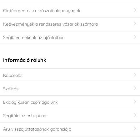
Gluténmentes cukrászati alapanyagok
Kedvezmények a rendszeres vásárlók számára
Segítsen nekünk az ajánlatban
Információ rólunk
Kapcsolat
Szálítás
Ekologikusan csomagolunk
Segítőid az eshopban
Áru visszajuttatásának garanciája