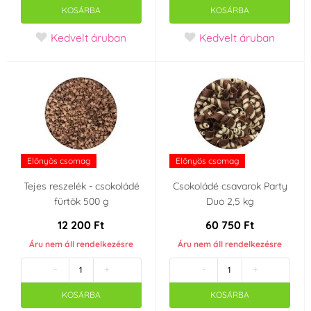
Mouse
KOSÁRBA
KOSÁRBA
Kedvelt áruban
Kedvelt áruban
Star Wars
Cars
Futball - labdarúgó
Származási ország
-
CN
Előnyös csomag
Előnyös csomag
TH
NL
Tejes reszelék - csokoládé
Csokoládé csavarok Party
fürtök 500 g
Duo 2,5 kg
BE
Csehország
12 200 Ft
60 750 Ft
Áru nem áll rendelkezésre
Áru nem áll rendelkezésre
Olaszország
Belgium
-
+
-
+
ÁRUSÍTÁS - Utolsó esély a vásárlásra
KOSÁRBA
KOSÁRBA