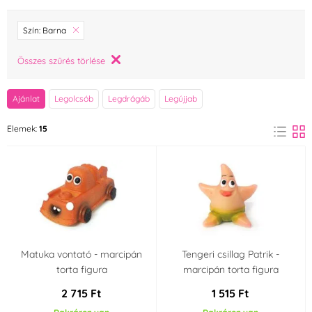
Márka
Szín: Barna
Barbara Luijckx
breAd. & edible
Összes szűrés törlése
(0)
(0)
Brew Glitter
Cake Star
Ajánlat
Legolcsób
Legdrágáb
Legújjab
(0)
(0)
Elemek:
15
Decora
Dekora
(0)
(0)
Dobla
Fagoš
(0)
(0)
Frischmann
FunCakes
(2)
(0)
Günthart
Hamé
(0)
(0)
Matuka vontató - marcipán
Tengeri csillag Patrik -
torta figura
marcipán torta figura
Happy Sprinkles
K-Decor
(0)
(0)
2 715 Ft
1 515 Ft