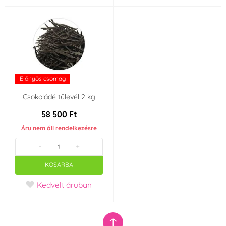
Előnyös csomag
Csokoládé tűlevél 2 kg
58 500 Ft
Áru nem áll rendelkezésre
-
+
KOSÁRBA
Kedvelt áruban