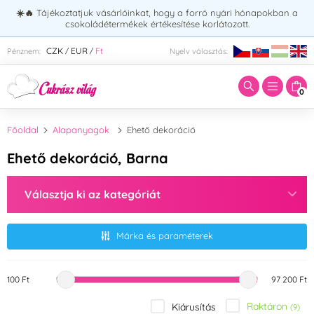
☀️🔥
Tájékoztatjuk vásárlóinkat, hogy a forró nyári hónapokban a
csokoládétermékek értékesítése korlátozott.
Adja meg a keresett kifejezést:
CZK
EUR
Ft
Pénznem:
Nyelv választás:
/
/
0
Főoldal
Alapanyagok
Ehető dekoráció
Ehető dekoráció, Barna
Választja ki az kategóriát
Márka és paraméterek
100 Ft
97 200 Ft
Raktáron
Kiárusítás
(9)