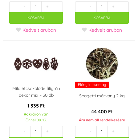
-
+
-
+
Baby Shower
Ez egy lány!!
KOSÁRBA
KOSÁRBA
Kedvelt áruban
Kedvelt áruban
Ez egy fiú !!
SpongeBob
Gyerek fiú party
Dinosaurus
Húsvét
Angry Birds
Spiderman
Paw Patrol
Előnyös csomag
Mila étcsokoládé filigrán
dekor mix – 30 db
Spagetti márvány 2 kg
Unikornis - Unicorn
Hello Kitty
1 335 Ft
44 400 Ft
Rakráron van
Frozen - Jégvarázs
Másha és medve
Önnél 08. 13.
Áru nem áll rendelkezésre
-
+
-
+
Vakand
Mickey a Minnie