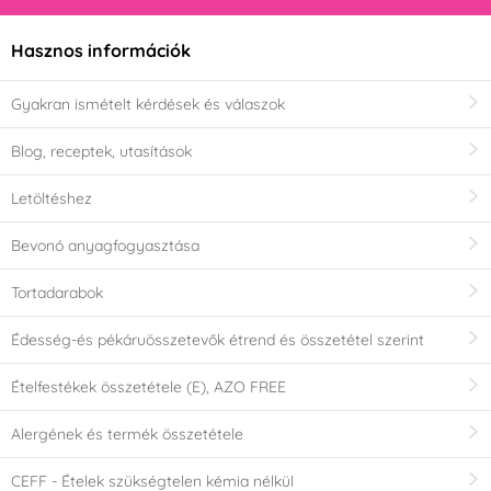
Hasznos információk
Gyakran ismételt kérdések és válaszok
Blog, receptek, utasítások
Letöltéshez
Bevonó anyagfogyasztása
Tortadarabok
Édesség-és pékáruösszetevők étrend és összetétel szerint
Ételfestékek összetétele (E), AZO FREE
Alergének és termék összetétele
CEFF - Ételek szükségtelen kémia nélkül