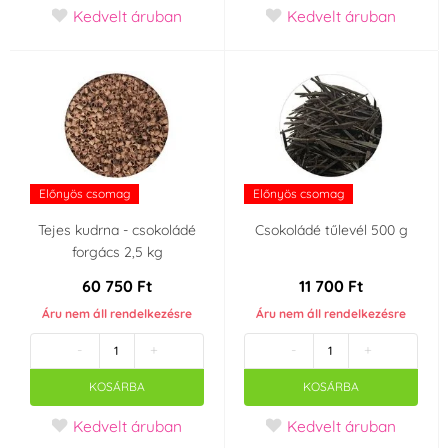
Kedvelt áruban
Kedvelt áruban
Előnyös csomag
Előnyös csomag
Tejes kudrna - csokoládé
Csokoládé tűlevél 500 g
forgács 2,5 kg
60 750 Ft
11 700 Ft
Áru nem áll rendelkezésre
Áru nem áll rendelkezésre
-
+
-
+
KOSÁRBA
KOSÁRBA
Kedvelt áruban
Kedvelt áruban