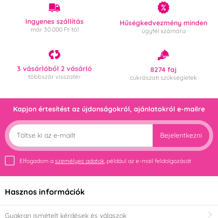
Smolík
Städter
(11)
(7)
Ingyenes szállítás
Hűségkedvezmény minden
már 30 000 Ft-tól
ügyfél számára
SvětCukrářů.cz
Wilton
(1)
(1)
Kiszúró alakja
3 vásárlóból 2 vásárló
8274 faj
többször visszatér
cukrászati szükségletek
Virág
Üstökös
(2)
(1)
Kapjon értesítést az újdonságokról, ajánlatokról e-mailre
Szív
Szöglet
(3)
(1)
Bejelentkezni
Angyal
(2)
Szín
Elfogadom a
személyes adatok
, például az e-mail feldolgozását
Fekete
Ezüst
(1)
(1)
Hasznos információk
Anyag
Gyakran ismételt kérdések és válaszok