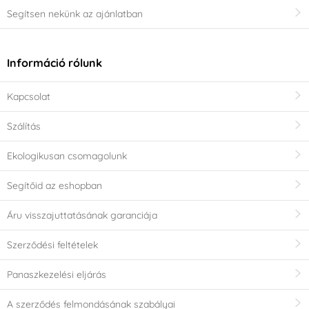
nem mosható
mosható
Segítsen nekünk az ajánlatban
elektromos sütőben
gáz sütőben
Információ rólunk
forró levegős sütőben
hűtőben
Kapcsolat
fagyasztóban
Szálítás
ÁRUSÍTÁS - Utolsó esély a vásárlásra
Ekologikusan csomagolunk
Segítőid az eshopban
Áru visszajuttatásának garanciája
Szerződési feltételek
Panaszkezelési eljárás
A szerződés felmondásának szabályai