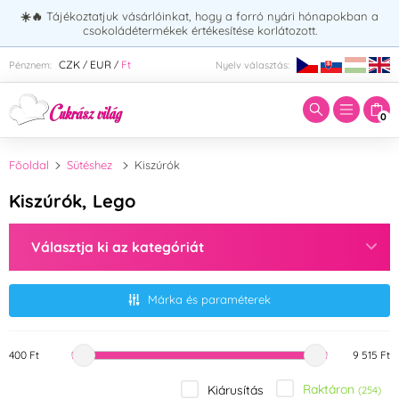
☀️🔥
Tájékoztatjuk vásárlóinkat, hogy a forró nyári hónapokban a
csokoládétermékek értékesítése korlátozott.
Adja meg a keresett kifejezést:
CZK
EUR
Ft
Pénznem:
Nyelv választás:
/
/
0
Főoldal
Sütéshez
Kiszúrók
Kiszúrók, Lego
Választja ki az kategóriát
Márka és paraméterek
400 Ft
9 515 Ft
Raktáron
Kiárusítás
(254)