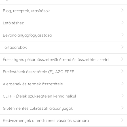
Fa
Fém
(2)
(37)
Blog, receptek, utasítások
Rozsdamentes acél
Műanyag
(4)
Letöltéshez
(86)
Bevonó anyagfogyasztása
Bádog
Szilikon
(3)
(1)
Tortadarabok
Party témája
Édesség-és pékáruösszetevők étrend és összetétel szerint
Húsvét
Szív - Valentin-nap
Ételfestékek összetétele (E), AZO FREE
Alergének és termék összetétele
Esküvő
Unikornis - Unicorn
CEFF - Ételek szükségtelen kémia nélkül
Futball - labdarúgó
Gluténmentes cukrászati alapanyagok
Áru alkalmas használatra
Kedvezmények a rendszeres vásárlók számára
mosogatógépben
mosogatógépben