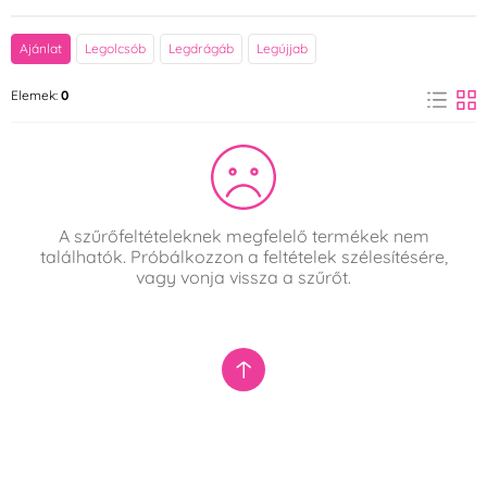
Márka
Ajánlat
Legolcsób
Legdrágáb
Legújjab
Birkmann
Blex
Elemek:
0
(4)
(1)
Cakesicq
Decora
(3)
(4)
Felcman
FunCakes
(22)
(1)
A szűrőfeltételeknek megfelelő termékek nem
találhatók. Próbálkozzon a feltételek szélesítésére,
Ibili
Kovovýroba Jeníkov
(1)
vagy vonja vissza a szűrőt.
(38)
ORION
PME
(156)
(3)
Rosa Viacava de
Smart Cook
(4)
Ortega Designs
(RVO)
(1)