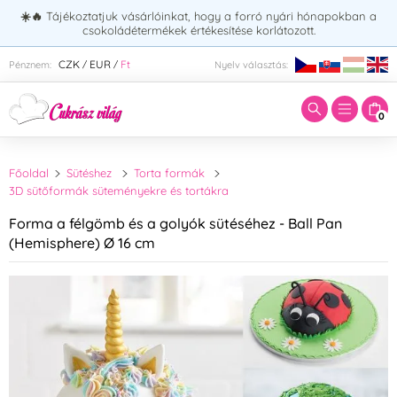
☀️🔥
Tájékoztatjuk vásárlóinkat, hogy a forró nyári hónapokban a
csokoládétermékek értékesítése korlátozott.
Adja meg a keresett kifejezést:
CZK
EUR
Ft
Pénznem:
Nyelv választás:
/
/
0
Főoldal
Sütéshez
Torta formák
3D sütőformák süteményekre és tortákra
Forma a félgömb és a golyók sütéséhez - Ball Pan
(Hemisphere) Ø 16 cm