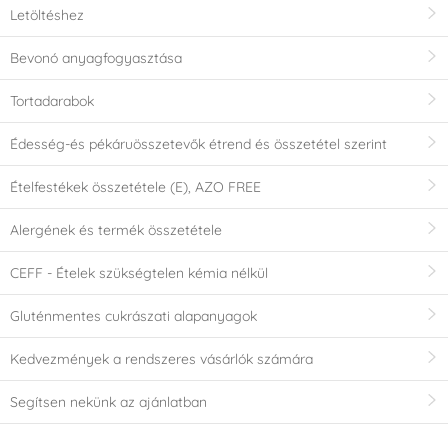
Letöltéshez
Bevonó anyagfogyasztása
Tortadarabok
Édesség-és pékáruösszetevők étrend és összetétel szerint
Ételfestékek összetétele (E), AZO FREE
Alergének és termék összetétele
CEFF - Ételek szükségtelen kémia nélkül
Gluténmentes cukrászati alapanyagok
Kedvezmények a rendszeres vásárlók számára
Segítsen nekünk az ajánlatban