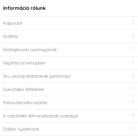
Információ rólunk
Kapcsolat
Szálítás
Ekologikusan csomagolunk
Segítőid az eshopban
Áru visszajuttatásának garanciája
Szerződési feltételek
Panaszkezelési eljárás
A szerződés felmondásának szabályai
Elállási nyilatkozat