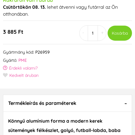
Rakráron van 1 darab
Csütörtökön 08. 13.
lehet átvenni vagy futárral az Ön
otthonában.
3 885 Ft
-
+
Kosárba
Gyártmány kód:
P26959
Gyártó:
PME
Érdekli valami?
Kedvelt áruban
Termékleírás és paraméterek
Könnyű alumínium forma a modern kerek
sütemények félkészlet, golyó, futball-labda, baba