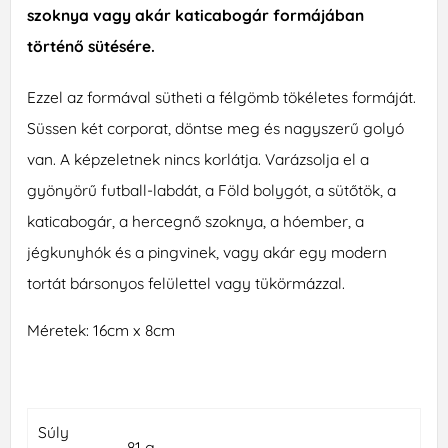
szoknya vagy akár katicabogár formájában
történő sütésére.
Ezzel az formával sütheti a félgömb tökéletes formáját.
Süssen két corporat, döntse meg és nagyszerű golyó
van. A képzeletnek nincs korlátja. Varázsolja el a
gyönyörű futball-labdát, a Föld bolygót, a sütőtök, a
katicabogár, a hercegnő szoknya, a hóember, a
jégkunyhók és a pingvinek, vagy akár egy modern
tortát bársonyos felülettel vagy tükörmázzal.
Méretek: 16cm x 8cm
Súly
81 g