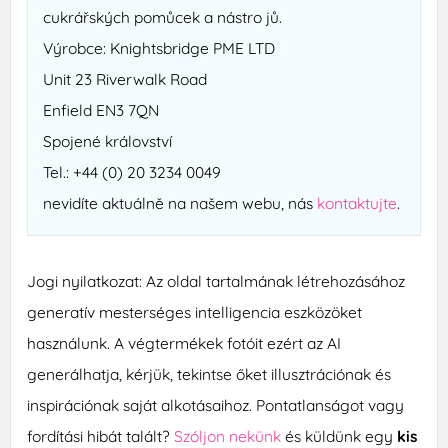
cukrářských pomůcek a nástro jů.
Výrobce: Knightsbridge PME LTD
Unit 23 Riverwalk Road
Enfield EN3 7QN
Spojené království
Tel.: +44 (0) 20 3234 0049
nevidíte aktuálně na našem webu, nás
kontaktujte
.
Jogi nyilatkozat: Az oldal tartalmának létrehozásához
generatív mesterséges intelligencia eszközöket
használunk. A végtermékek fotóit ezért az AI
generálhatja, kérjük, tekintse őket illusztrációnak és
inspirációnak saját alkotásaihoz. Pontatlanságot vagy
fordítási hibát talált?
Szóljon nekünk
és küldünk egy
kis