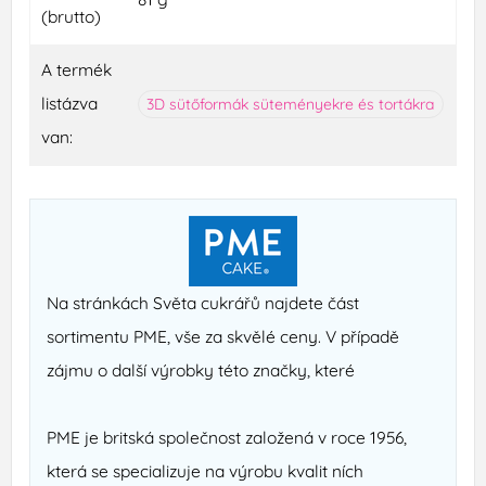
(brutto)
A termék
listázva
3D sütőformák süteményekre és tortákra
van:
Na stránkách Světa cukrářů najdete část
sortimentu PME, vše za skvělé ceny. V případě
zájmu o další výrobky této značky, které
PME je britská společnost založená v roce 1956,
která se specializuje na výrobu kvalit ních