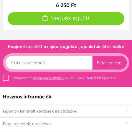
6 250 Ft
Vegyék együtt
Kapjon értesítést az újdonságokról, ajánlatokról e-mailre
Bejelentkezni
Elfogadom a
személyes adatok
, például az e-mail feldolgozását
Hasznos információk
Gyakran ismételt kérdések és válaszok
Blog, receptek, utasítások