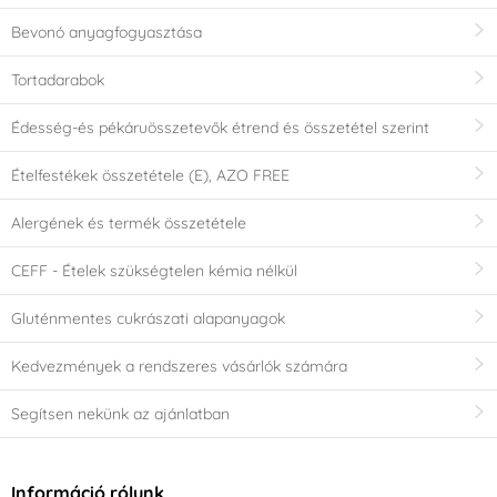
Bevonó anyagfogyasztása
Tortadarabok
Édesség-és pékáruösszetevők étrend és összetétel szerint
Ételfestékek összetétele (E), AZO FREE
Alergének és termék összetétele
CEFF - Ételek szükségtelen kémia nélkül
Gluténmentes cukrászati alapanyagok
Kedvezmények a rendszeres vásárlók számára
Segítsen nekünk az ajánlatban
Információ rólunk