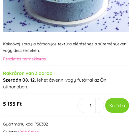
Kakaóvaj spray a bársonyos textúra eléréséhez a süteményeken
vagy desszerteken.
Részletes termékleírás
Rakráron van 3 darab
Szerdán 08. 12.
lehet átvenni vagy futárral az Ön
otthonában.
5 135 Ft
-
+
Kosárba
Gyártmány kód:
P30302
Gyártó:
Vola Colori