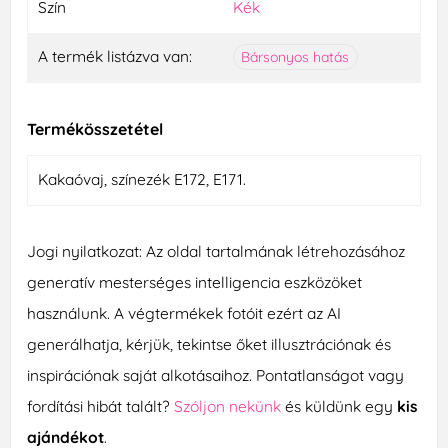
Szín
Kék
A termék listázva van:
Bársonyos hatás
Termékösszetétel
Kakaóvaj, színezék E172, E171.
Jogi nyilatkozat: Az oldal tartalmának létrehozásához
generatív mesterséges intelligencia eszközöket
használunk. A végtermékek fotóit ezért az AI
generálhatja, kérjük, tekintse őket illusztrációnak és
inspirációnak saját alkotásaihoz. Pontatlanságot vagy
fordítási hibát talált?
Szóljon nekünk
és küldünk egy
kis
ajándékot
.