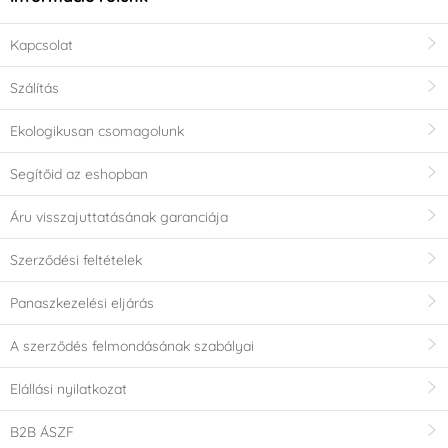
Kapcsolat
Szálítás
Ekologikusan csomagolunk
Segítőid az eshopban
Áru visszajuttatásának garanciája
Szerződési feltételek
Panaszkezelési eljárás
A szerződés felmondásának szabályai
Elállási nyilatkozat
B2B ÁSZF