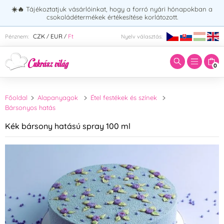
☀️🔥
Tájékoztatjuk vásárlóinkat, hogy a forró nyári hónapokban a
csokoládétermékek értékesítése korlátozott.
Adja meg a keresett kifejezést:
CZK
EUR
Ft
Pénznem:
Nyelv választás:
/
/
0
Főoldal
Alapanyagok
Étel festékek és színek
Bársonyos hatás
Kék bársony hatású spray 100 ml