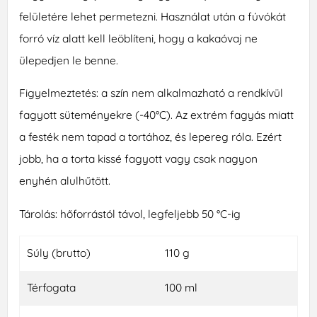
felületére lehet permetezni. Használat után a fúvókát
forró víz alatt kell leöblíteni, hogy a kakaóvaj ne
ülepedjen le benne.
Figyelmeztetés: a szín nem alkalmazható a rendkívül
fagyott süteményekre (-40°C). Az extrém fagyás miatt
a festék nem tapad a tortához, és lepereg róla. Ezért
jobb, ha a torta kissé fagyott vagy csak nagyon
enyhén alulhűtött.
Tárolás: hőforrástól távol, legfeljebb 50 °C-ig
Súly (brutto)
110 g
Térfogata
100 ml