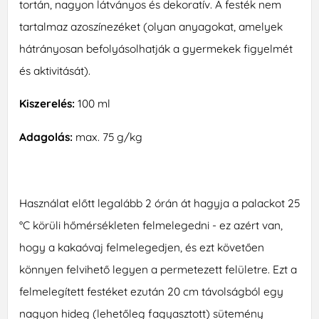
tortán, nagyon látványos és dekoratív. A festék nem
tartalmaz azoszínezéket (olyan anyagokat, amelyek
hátrányosan befolyásolhatják a gyermekek figyelmét
és aktivitását).
Kiszerelés:
100 ml
Adagolás:
max. 75 g/kg
Használat előtt legalább 2 órán át hagyja a palackot 25
°C körüli hőmérsékleten felmelegedni - ez azért van,
hogy a kakaóvaj felmelegedjen, és ezt követően
könnyen felvihető legyen a permetezett felületre. Ezt a
felmelegített festéket ezután 20 cm távolságból egy
nagyon hideg (lehetőleg fagyasztott) sütemény