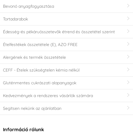
Bevonó anyagfogyasztása
Tortadarabok
Édesség-és pékáruösszetevők étrend és összetétel szerint
Ételfestékek összetétele (E), AZO FREE
Alergének és termék összetétele
CEFF - Ételek szükségtelen kémia nélkül
Gluténmentes cukrászati alapanyagok
Kedvezmények a rendszeres vásárlók számára
Segítsen nekünk az ajánlatban
Információ rólunk