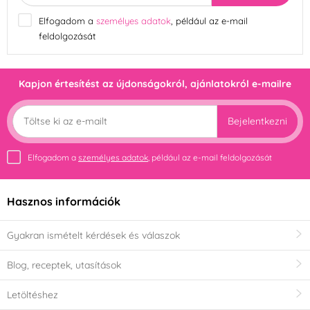
Elfogadom a
személyes adatok
, például az e-mail
feldolgozását
Kapjon értesítést az újdonságokról, ajánlatokról e-mailre
Bejelentkezni
Elfogadom a
személyes adatok
, például az e-mail feldolgozását
Hasznos információk
Gyakran ismételt kérdések és válaszok
Blog, receptek, utasítások
Letöltéshez