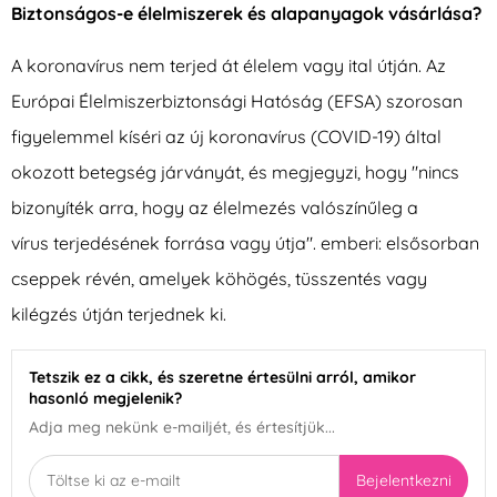
Biztonságos-e élelmiszerek és alapanyagok vásárlása?
A koronavírus nem terjed át élelem vagy ital útján. Az
Európai Élelmiszerbiztonsági Hatóság (EFSA) szorosan
figyelemmel kíséri az új koronavírus (COVID-19) által
okozott betegség járványát, és megjegyzi, hogy "nincs
bizonyíték arra, hogy az élelmezés valószínűleg a
vírus terjedésének forrása vagy útja". emberi: elsősorban
cseppek révén, amelyek köhögés, tüsszentés vagy
kilégzés útján terjednek ki.
Tetszik ez a cikk, és szeretne értesülni arról, amikor
hasonló megjelenik?
Adja meg nekünk e-mailjét, és értesítjük...
Bejelentkezni