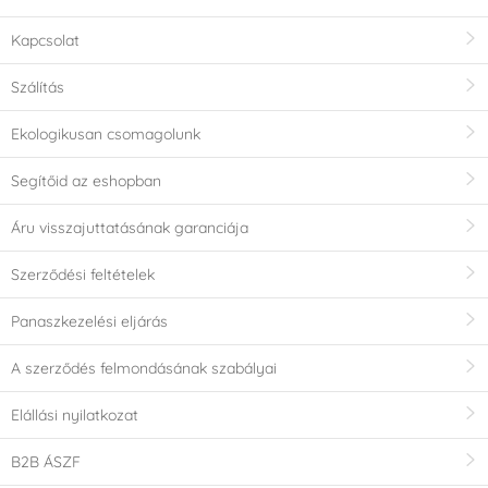
Kapcsolat
Szálítás
Ekologikusan csomagolunk
Segítőid az eshopban
Áru visszajuttatásának garanciája
Szerződési feltételek
Panaszkezelési eljárás
A szerződés felmondásának szabályai
Elállási nyilatkozat
B2B ÁSZF