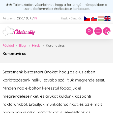
☀️🔥
Tájékoztatjuk vásárlóinkat, hogy a forró nyári hónapokban a
csokoládétermékek értékesítése korlátozott.
Adja meg a keresett kifejezést:
CZK
EUR
Ft
Pénznem:
Nyelv választás:
/
/
0
Főoldal
Blog
Hírek
Koronavírus
Koronavírus
Szeretnénk biztosítani Önöket, hogy az e-üzletben
korlátozásaink nélkül tovább szállítjuk megrendeléseit.
Minden nap e-bolton keresztül fogadjuk el
megrendeléseinket, és árukat küldünk központi
raktárunkból. Erősítjük munkatársainkat, és az elmúlt
napokban új alkalmazottakat is felvetettünk az