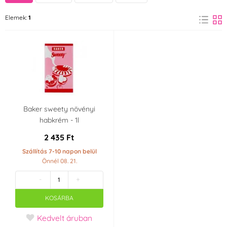
Elemek:
1
Baker sweety növényi
habkrém - 1l
2 435 Ft
Szállítás 7-10 napon belül
Önnél 08. 21.
-
+
KOSÁRBA
Kedvelt áruban