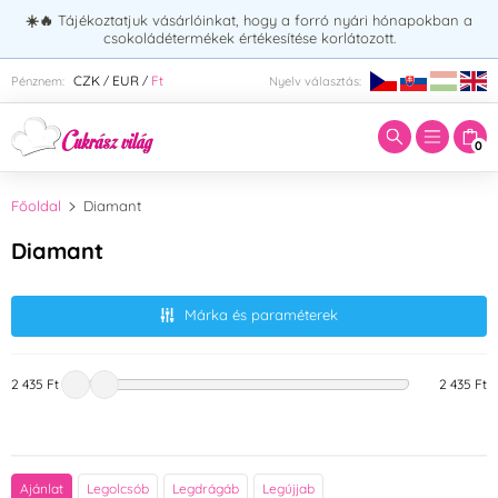
☀️🔥
Tájékoztatjuk vásárlóinkat, hogy a forró nyári hónapokban a
csokoládétermékek értékesítése korlátozott.
Adja meg a keresett kifejezést:
CZK
EUR
Ft
Pénznem:
Nyelv választás:
/
/
0
Főoldal
Diamant
Diamant
Márka és paraméterek
2 435 Ft
2 435 Ft
Ajánlat
Legolcsób
Legdrágáb
Legújjab