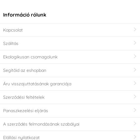
Információ rólunk
Kapcsolat
Szálítás
Ekologikusan csomagolunk
Segítőid az eshopban
Áru visszajuttatásának garanciája
Szerződési feltételek
Panaszkezelési eljárás
A szerződés felmondásának szabályai
Elállási nyilatkozat