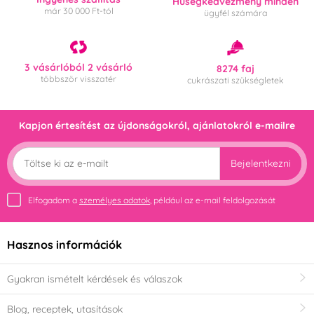
Hűségkedvezmény minden
már 30 000 Ft-tól
ügyfél számára
3 vásárlóból 2 vásárló
8274 faj
többször visszatér
cukrászati szükségletek
Kapjon értesítést az újdonságokról, ajánlatokról e-mailre
Bejelentkezni
Elfogadom a
személyes adatok
, például az e-mail feldolgozását
Hasznos információk
Gyakran ismételt kérdések és válaszok
Blog, receptek, utasítások