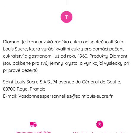
Diamant je francouzská značka cukru od společnosti Saint
Louis Sucre, která vyrábí kvalitní cukry pro domácí pečení,
cukrářství a gastronomii už od roku 1960. Produkty Diamant
jsou oblíbené pro svůj jemný krystal a vynikající výsledky při
přípravě dezertů.
Saint Louis Sucre S.A.S., 74 avenue du Général de Gaulle,
80700 Roye, Francie
E-mail: Vosdonneespersonnelles@saintlouis-sucre.fr
Ingyenes szállítás