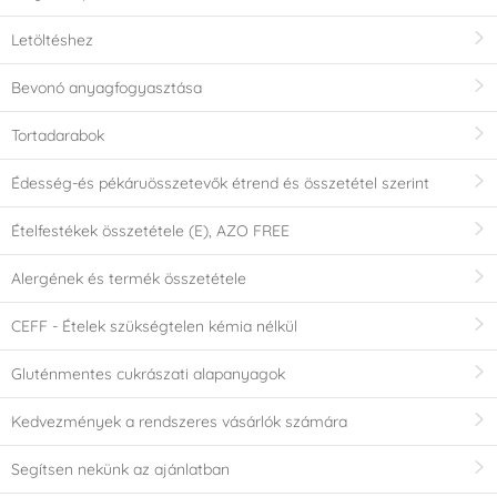
Letöltéshez
Bevonó anyagfogyasztása
Tortadarabok
Édesség-és pékáruösszetevők étrend és összetétel szerint
Ételfestékek összetétele (E), AZO FREE
Alergének és termék összetétele
CEFF - Ételek szükségtelen kémia nélkül
Gluténmentes cukrászati alapanyagok
Kedvezmények a rendszeres vásárlók számára
Segítsen nekünk az ajánlatban