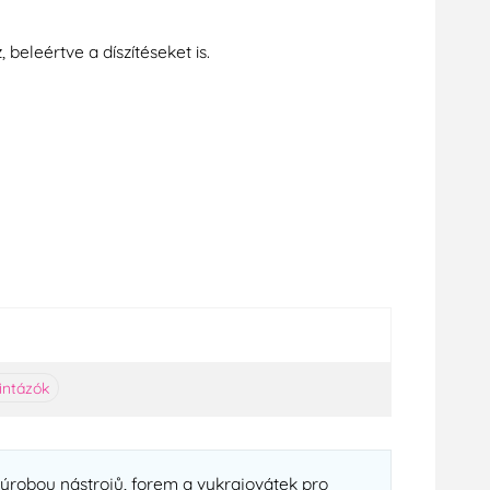
beleértve a díszítéseket is.
intázók
ýrobou nástrojů, forem a vykrajovátek pro