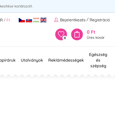
esítése korlátozott.
/
Bejelentkezés
Registráció
UR
Ft
/
0 Ft
Üres kosár
0
Egészség
apíráruk
Utalványok
Reklámédességek
és
szépség