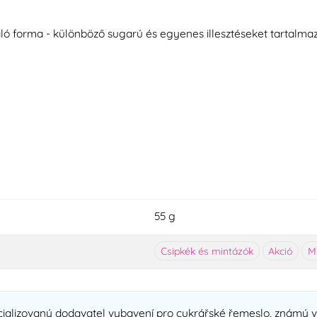
ó forma - különböző sugarú és egyenes illesztéseket tartalmaz, 
55 g
Csipkék és mintázók
Akció
M
cializovaný dodavatel vybavení pro cukrářské řemeslo, známý v