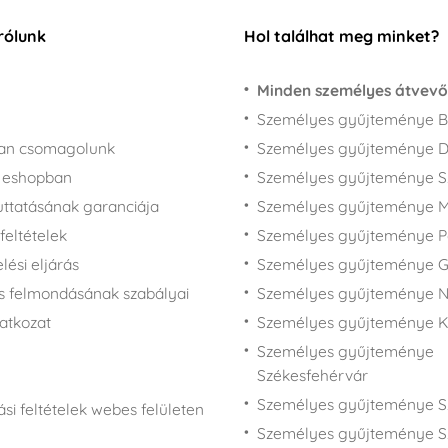
rólunk
Hol találhat meg minket?
Minden személyes átvevő
Személyes gyűjteménye B
san csomagolunk
Személyes gyűjteménye 
z eshopban
Személyes gyűjteménye 
juttatásának garanciája
Személyes gyűjteménye M
feltételek
Személyes gyűjteménye P
ési eljárás
Személyes gyűjteménye 
s felmondásának szabályai
Személyes gyűjteménye N
latkozat
Személyes gyűjteménye 
Személyes gyűjteménye
Székesfehérvár
Személyes gyűjteménye S
si feltételek webes felületen
Személyes gyűjteménye S