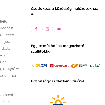
Csatlakozz a közösségi hálózatokhoz
is
hely
udapest
Debrecen
Szeged
Együttműködünk megbízható
iskolc
szállítókkal
écs
Győr
yíregyháza
Kecskemét
Biztonságos üzletben vásárol
zombathely
zolnok