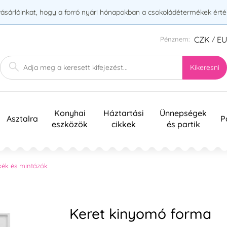
vásárlóinkat, hogy a forró nyári hónapokban a csokoládétermékek érték
CZK
E
Pénznem:
/
Kikeresni
Konyhai
Háztartási
Ünnepségek
Asztalra
P
eszközök
cikkek
és partik
kék és mintázók
Keret kinyomó forma