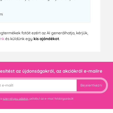
om
gtermékek fotóit ezért az AI generálhatja, kérjük,
ünk
és küldünk egy
kis ajándékot
.
esítést az újdonságokról, az akciókról e-mailre
Bejelentkezni
 a
személyes adatok
, például az e-mail feldolgozását