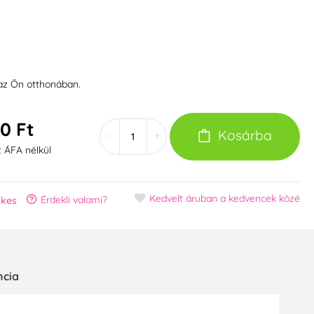
 az Ön otthonában.
0 Ft
Kosárba
-
+
t ÁFA nélkül
Kedvelt áruban
a kedvencek közé
Érdekli valami?
akes
ncia