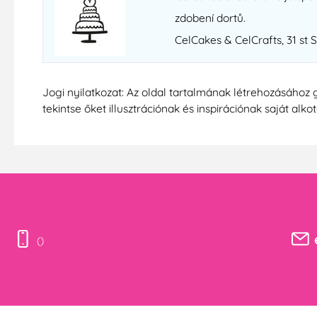
zdobení dortů.
CelCakes & CelCrafts, 31 st 
Jogi nyilatkozat: Az oldal tartalmának létrehozásához 
tekintse őket illusztrációnak és inspirációnak saját alko
()