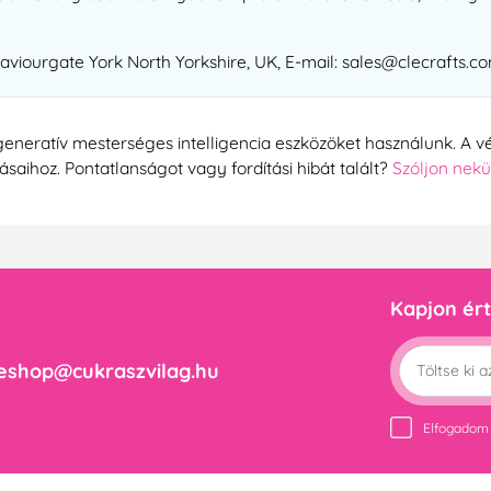
Saviourgate York North Yorkshire, UK, E-mail: sales@clecrafts.c
generatív mesterséges intelligencia eszközöket használunk. A vé
tásaihoz. Pontatlanságot vagy fordítási hibát talált?
Szóljon nek
Kapjon ért
eshop@cukraszvilag.hu
Elfogadom