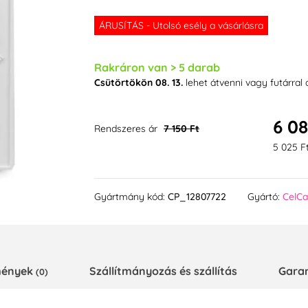
ÁRUSÍTÁS - Utolsó esély a vásárlásra
Rakráron van > 5 darab
Csütörtökön 08. 13.
lehet átvenni vagy futárral
6 08
Rendszeres ár
7 150 Ft
5 025 F
Gyártmány kód:
CP_12807722
Gyártó:
CelC
emények
Szállítmányozás és szállítás
Gara
(0)