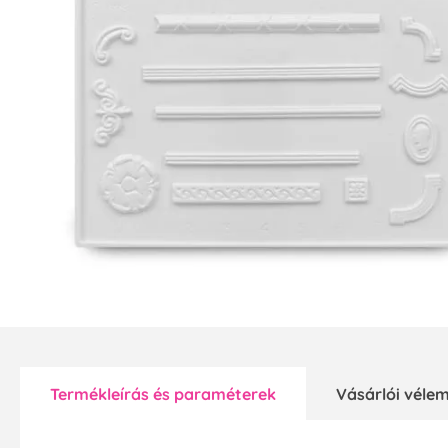
Termékleírás és paraméterek
Vásárlói vél