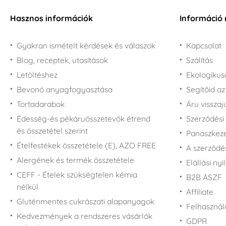
Hasznos információk
Információ 
Gyakran ismételt kérdések és válaszok
Kapcsolat
Blog, receptek, utasítások
Szálítás
Letöltéshez
Ekologiku
Bevonó anyagfogyasztása
Segítőid a
Tortadarabok
Áru vissza
Édesség-és pékáruösszetevők étrend
Szerződési 
és összetétel szerint
Panaszkezel
Ételfestékek összetétele (E), AZO FREE
A szerződé
Alergének és termék összetétele
Elállási nyi
CEFF - Ételek szükségtelen kémia
B2B ÁSZF
nélkül
Affiliate
Gluténmentes cukrászati alapanyagok
Felhasználá
Kedvezmények a rendszeres vásárlók
GDPR