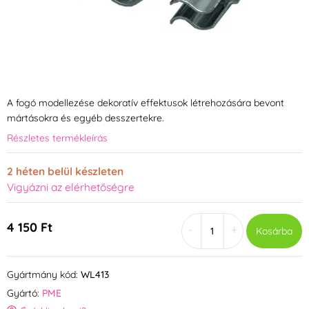
A fogó modellezése dekoratív effektusok létrehozására bevont
mártásokra és egyéb desszertekre.
Részletes termékleírás
2 héten belül készleten
Vigyázni az elérhetőségre
4 150 Ft
-
+
Kosárba
Gyártmány kód:
WL413
Gyártó:
PME