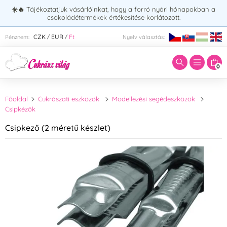
☀️🔥
Tájékoztatjuk vásárlóinkat, hogy a forró nyári hónapokban a
csokoládétermékek értékesítése korlátozott.
Adja meg a keresett kifejezést:
CZK
EUR
Ft
Pénznem:
Nyelv választás:
/
/
0
Főoldal
Cukrászati eszközök
Modellezési segédeszközök
Csipkézők
Csipkező (2 méretű készlet)