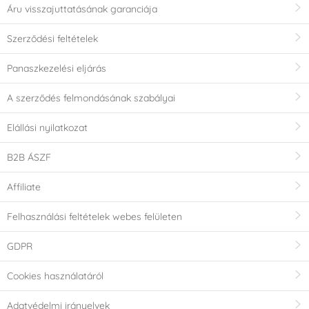
Áru visszajuttatásának garanciája
Szerződési feltételek
Panaszkezelési eljárás
A szerződés felmondásának szabályai
Elállási nyilatkozat
B2B ÁSZF
Affiliate
Felhasználási feltételek webes felületen
GDPR
Cookies használatáról
Adatvédelmi irányelvek