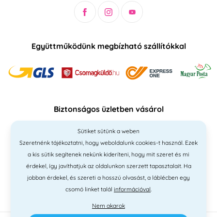
Együttműködünk megbízható szállítókkal
Biztonságos üzletben vásárol
Sütiket sütünk a weben
Szeretnénk tájékoztatni, hogy weboldalunk cookies-t használ. Ezek
a kis sütik segítenek nekünk kideríteni, hogy mit szeret és mi
érdekel, így javíthatjuk az oldalunkon szerzett tapasztalait. Ha
jobban érdekel, és szereti a hosszú olvasást, a láblécben egy
csomó linket talál
információval
.
Nem akarok