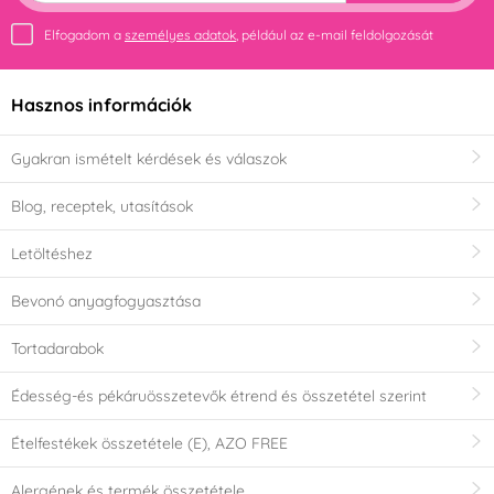
Elfogadom a
személyes adatok
, például az e-mail feldolgozását
Hasznos információk
Gyakran ismételt kérdések és válaszok
Blog, receptek, utasítások
Letöltéshez
Bevonó anyagfogyasztása
Tortadarabok
Édesség-és pékáruösszetevők étrend és összetétel szerint
Ételfestékek összetétele (E), AZO FREE
Alergének és termék összetétele