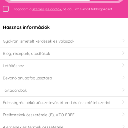
Elfogadom a
személyes adatok
, például az e-mail feldolgozását
Hasznos információk
Gyakran ismételt kérdések és válaszok
Blog, receptek, utasítások
Letöltéshez
Bevonó anyagfogyasztása
Tortadarabok
Édesség-és pékáruösszetevők étrend és összetétel szerint
Ételfestékek összetétele (E), AZO FREE
Alergének és termék összetétele