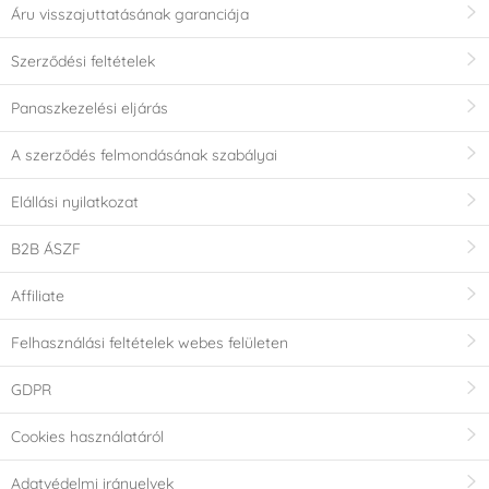
Áru visszajuttatásának garanciája
Szerződési feltételek
Panaszkezelési eljárás
A szerződés felmondásának szabályai
Elállási nyilatkozat
B2B ÁSZF
Affiliate
Felhasználási feltételek webes felületen
GDPR
Cookies használatáról
Adatvédelmi irányelvek