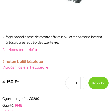
A fogó modellezése dekoratív effektusok létrehozására bevont
mártásokra és egyéb desszertekre.
Részletes termékleírás
2 héten belül készleten
Vigyázni az elérhetőségre
4 150 Ft
-
+
Kosárba
Gyártmány kód:
CS280
Gyártó:
PME