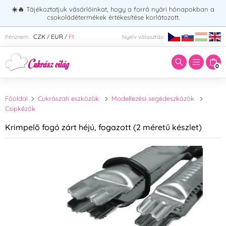
☀️🔥
Tájékoztatjuk vásárlóinkat, hogy a forró nyári hónapokban a
csokoládétermékek értékesítése korlátozott.
Adja meg a keresett kifejezést:
CZK
EUR
Ft
Pénznem:
Nyelv választás:
/
/
0
Főoldal
Cukrászati eszközök
Modellezési segédeszközök
Csipkézők
Krimpelő fogó zárt héjú, fogazott (2 méretű készlet)