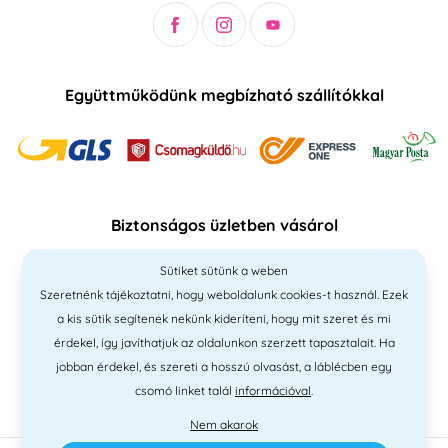
Együttműködünk megbízható szállítókkal
Biztonságos üzletben vásárol
Sütiket sütünk a weben
Szeretnénk tájékoztatni, hogy weboldalunk cookies-t használ. Ezek
a kis sütik segítenek nekünk kideríteni, hogy mit szeret és mi
érdekel, így javíthatjuk az oldalunkon szerzett tapasztalait. Ha
jobban érdekel, és szereti a hosszú olvasást, a láblécben egy
csomó linket talál
információval
.
Nem akarok