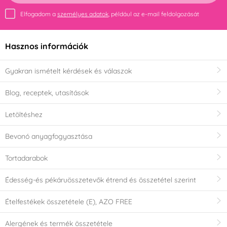
Elfogadom a
személyes adatok
, például az e-mail feldolgozását
Hasznos információk
Gyakran ismételt kérdések és válaszok
Blog, receptek, utasítások
Letöltéshez
Bevonó anyagfogyasztása
Tortadarabok
Édesség-és pékáruösszetevők étrend és összetétel szerint
Ételfestékek összetétele (E), AZO FREE
Alergének és termék összetétele