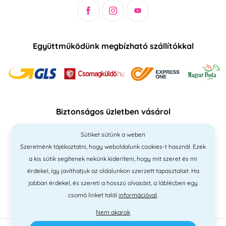
Együttműködünk megbízható szállítókkal
Biztonságos üzletben vásárol
Sütiket sütünk a weben
Szeretnénk tájékoztatni, hogy weboldalunk cookies-t használ. Ezek
a kis sütik segítenek nekünk kideríteni, hogy mit szeret és mi
érdekel, így javíthatjuk az oldalunkon szerzett tapasztalait. Ha
jobban érdekel, és szereti a hosszú olvasást, a láblécben egy
csomó linket talál
információval
.
Nem akarok