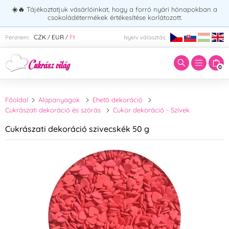
☀️🔥
Tájékoztatjuk vásárlóinkat, hogy a forró nyári hónapokban a
csokoládétermékek értékesítése korlátozott.
Adja meg a keresett kifejezést:
CZK
EUR
Ft
Pénznem:
Nyelv választás:
/
/
0
Főoldal
Alapanyagok
Ehető dekoráció
Cukrászati dekoráció és szórás
Cukor dekoráció - Szívek
Cukrászati dekoráció szivecskék 50 g