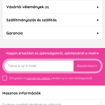
Vásárlói vélemények
(0)
Szállítmányozás és szállítás
Garancia
Kapjon értesítést az újdonságokról, ajánlatokról e-mailre
Bejelentkezni
Elfogadom a
személyes adatok
, például az e-mail feldolgozását
Hasznos információk
Gyakran ismételt kérdések és válaszok