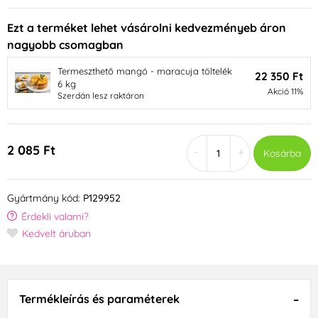
Ezt a terméket lehet vásárolni kedvezményeb áron
nagyobb csomagban
Termeszthető mangó - maracuja töltelék
22 350 Ft
6 kg
Akció 11%
Szerdán lesz raktáron
2 085 Ft
-
+
Kosárba
Gyártmány kód:
P129952
Érdekli valami?
Kedvelt áruban
Termékleírás és paraméterek