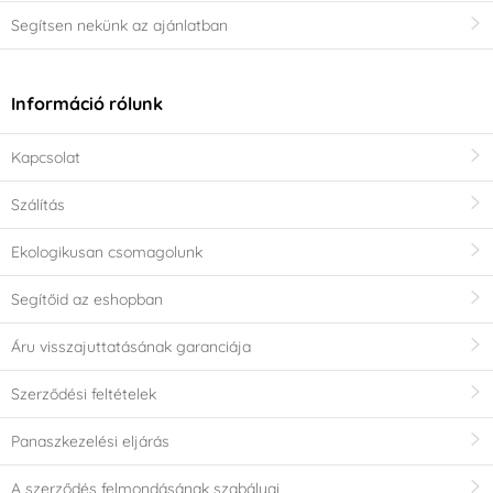
Segítsen nekünk az ajánlatban
Információ rólunk
Kapcsolat
Szálítás
Ekologikusan csomagolunk
Segítőid az eshopban
Áru visszajuttatásának garanciája
Szerződési feltételek
Panaszkezelési eljárás
A szerződés felmondásának szabályai