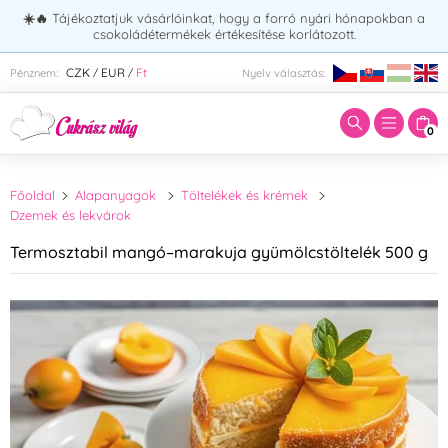
☀️🔥
Tájékoztatjuk vásárlóinkat, hogy a forró nyári hónapokban a
csokoládétermékek értékesítése korlátozott.
Adja meg a keresett kifejezést:
CZK
EUR
Ft
Pénznem:
Nyelv választás:
/
/
0
Főoldal
Alapanyagok
Töltelékek és krémek
Dzemek és lekvárok
Termosztabil mangó–marakuja gyümölcstöltelék 500 g