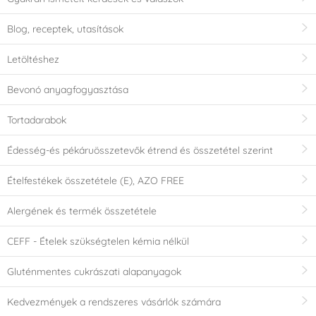
Blog, receptek, utasítások
Letöltéshez
Bevonó anyagfogyasztása
Tortadarabok
Édesség-és pékáruösszetevők étrend és összetétel szerint
Ételfestékek összetétele (E), AZO FREE
Alergének és termék összetétele
CEFF - Ételek szükségtelen kémia nélkül
Gluténmentes cukrászati alapanyagok
Kedvezmények a rendszeres vásárlók számára