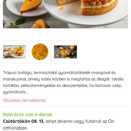
Trópusi ízvilágú, termosztabil gyümölcstöltelék mangóval és
marakujával, amely sütés közben is megtartja az állagát. Ideális
tortákba, péksüteményekbe és desszertekbe, ha biztosan szép,
gyümölcsös…
Részletes termékleírás
Rakráron van 4 darab
Csütörtökön 08. 13.
lehet átvenni vagy futárral az Ön
otthonában.