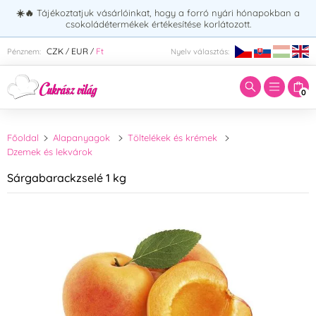
☀️🔥
Tájékoztatjuk vásárlóinkat, hogy a forró nyári hónapokban a
csokoládétermékek értékesítése korlátozott.
Adja meg a keresett kifejezést:
CZK
EUR
Ft
Pénznem:
Nyelv választás:
/
/
0
Főoldal
Alapanyagok
Töltelékek és krémek
Dzemek és lekvárok
Sárgabarackzselé 1 kg