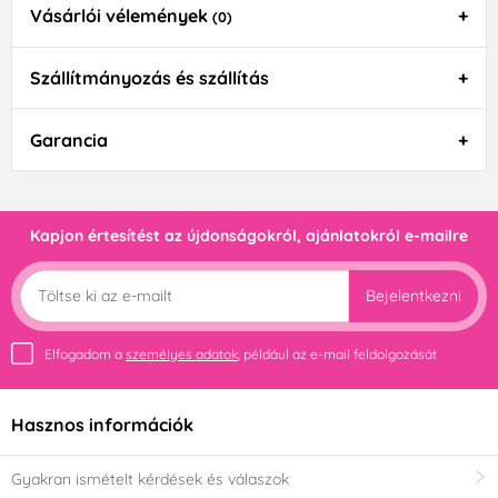
Vásárlói vélemények
(0)
Szállítmányozás és szállítás
Garancia
Kapjon értesítést az újdonságokról, ajánlatokról e-mailre
Bejelentkezni
Elfogadom a
személyes adatok
, például az e-mail feldolgozását
Hasznos információk
Gyakran ismételt kérdések és válaszok