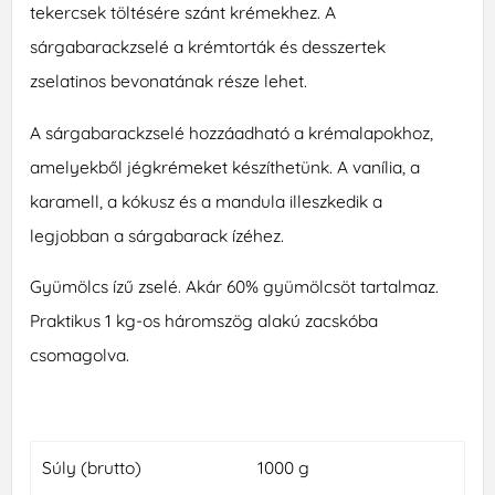
tekercsek töltésére szánt krémekhez. A
sárgabarackzselé a krémtorták és desszertek
zselatinos bevonatának része lehet.
A sárgabarackzselé hozzáadható a krémalapokhoz,
amelyekből jégkrémeket készíthetünk. A vanília, a
karamell, a kókusz és a mandula illeszkedik a
legjobban a sárgabarack ízéhez.
Gyümölcs ízű zselé. Akár 60% gyümölcsöt tartalmaz.
Praktikus 1 kg-os háromszög alakú zacskóba
csomagolva.
Súly (brutto)
1000 g