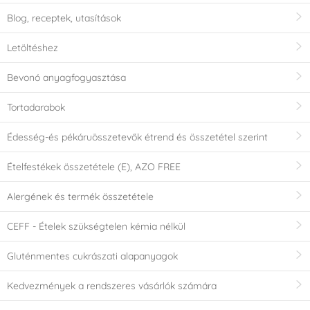
Blog, receptek, utasítások
Letöltéshez
Bevonó anyagfogyasztása
Tortadarabok
Édesség-és pékáruösszetevők étrend és összetétel szerint
Ételfestékek összetétele (E), AZO FREE
Alergének és termék összetétele
CEFF - Ételek szükségtelen kémia nélkül
Gluténmentes cukrászati alapanyagok
Kedvezmények a rendszeres vásárlók számára