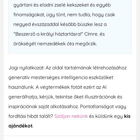
gyártani és eladni zselé kekszeket és egyéb
finomságokat, úgy tűnt, nem tudta, hogy csak
negyed évszázaddal később büszke lesz a
"Beszerző a királyi háztartásra!" Címre. és
örökségét nemzedékek óta megőrzik.
Jogi nyilatkozat: Az oldal tartalmának létrehozásához
generatív mesterséges intelligencia eszközöket
használunk. A végtermékek fotóit ezért az AI
generálhatja, kérjük, tekintse őket illusztrációnak és
inspirációnak saját alkotásaihoz. Pontatlanságot vagy
fordítási hibát talált?
Szóljon nekünk
és küldünk egy
kis
ajándékot
.