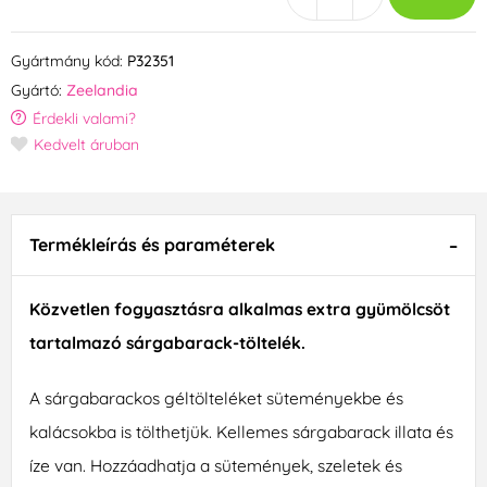
Gyártmány kód:
P32351
Gyártó:
Zeelandia
Érdekli valami?
Kedvelt áruban
Termékleírás és paraméterek
Közvetlen fogyasztásra alkalmas extra gyümölcsöt
tartalmazó sárgabarack-töltelék.
A sárgabarackos géltölteléket süteményekbe és
kalácsokba is tölthetjük. Kellemes sárgabarack illata és
íze van. Hozzáadhatja a sütemények, szeletek és