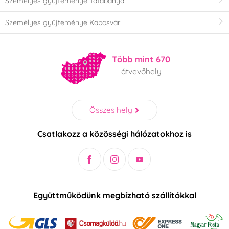
Személyes gyűjteménye Tatabánya
Személyes gyűjteménye Kaposvár
Több mint 670
átvevőhely
Összes hely
Csatlakozz a közösségi hálózatokhoz is
Együttműködünk megbízható szállítókkal