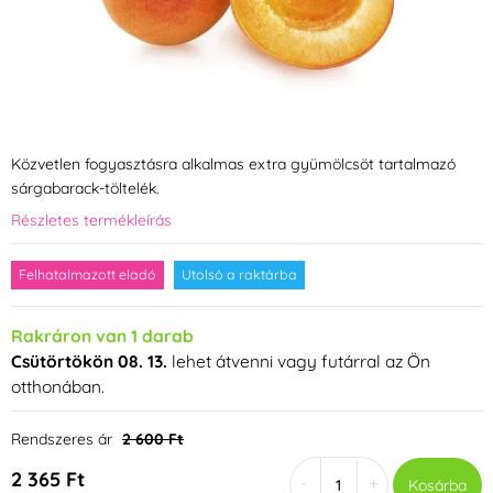
Közvetlen fogyasztásra alkalmas extra gyümölcsöt tartalmazó
sárgabarack-töltelék.
Részletes termékleírás
Felhatalmazott eladó
Utolsó a raktárba
Rakráron van 1 darab
Csütörtökön 08. 13.
lehet átvenni vagy futárral az Ön
otthonában.
Rendszeres ár
2 600 Ft
2 365 Ft
-
+
Kosárba