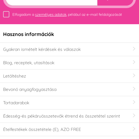
Elfogadom a
személyes adatok
, például az e-mail feldolgozását
Hasznos információk
Gyakran ismételt kérdések és válaszok
Blog, receptek, utasítások
Letöltéshez
Bevonó anyagfogyasztása
Tortadarabok
Édesség-és pékáruösszetevők étrend és összetétel szerint
Ételfestékek összetétele (E), AZO FREE