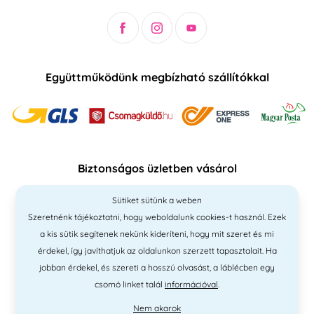
Együttműködünk megbízható szállítókkal
Biztonságos üzletben vásárol
Sütiket sütünk a weben
Szeretnénk tájékoztatni, hogy weboldalunk cookies-t használ. Ezek
a kis sütik segítenek nekünk kideríteni, hogy mit szeret és mi
érdekel, így javíthatjuk az oldalunkon szerzett tapasztalait. Ha
jobban érdekel, és szereti a hosszú olvasást, a láblécben egy
csomó linket talál
információval
.
Nem akarok