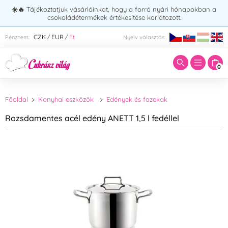
☀️🔥
Tájékoztatjuk vásárlóinkat, hogy a forró nyári hónapokban a
csokoládétermékek értékesítése korlátozott.
Adja meg a keresett kifejezést:
CZK
EUR
Ft
Pénznem:
Nyelv választás:
/
/
0
Főoldal
Konyhai eszközök
Edények és fazekak
Rozsdamentes acél edény ANETT 1,5 l fedéllel