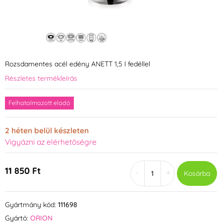
Rozsdamentes acél edény ANETT 1,5 l fedéllel
Részletes termékleírás
Felhatalmazott eladó
2 héten belül készleten
Vigyázni az elérhetőségre
11 850 Ft
-
+
Kosárba
Gyártmány kód:
111698
Gyártó:
ORION