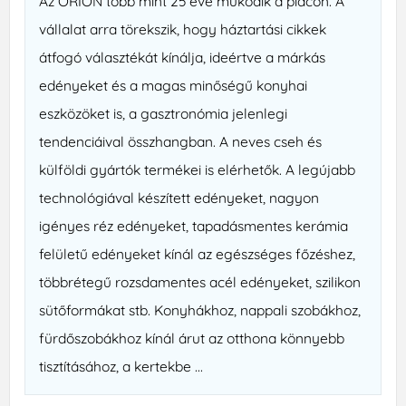
Az ORION több mint 25 éve működik a piacon. A
vállalat arra törekszik, hogy háztartási cikkek
átfogó választékát kínálja, ideértve a márkás
edényeket és a magas minőségű konyhai
eszközöket is, a gasztronómia jelenlegi
tendenciáival összhangban. A neves cseh és
külföldi gyártók termékei is elérhetők. A legújabb
technológiával készített edényeket, nagyon
igényes réz edényeket, tapadásmentes kerámia
felületű edényeket kínál az egészséges főzéshez,
többrétegű rozsdamentes acél edényeket, szilikon
sütőformákat stb. Konyhákhoz, nappali szobákhoz,
fürdőszobákhoz kínál árut az otthona könnyebb
tisztításához, a kertekbe ...