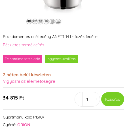
Rozsdamentes acél edény ANETT 14 l - fazék fedéllel
Részletes termékleírás
Felhatalmazott eladó
Ingyenes szállítás
2 héten belül készleten
Vigyázni az elérhetőségre
34 815 Ft
-
+
Kosárba
Gyártmány kód:
P13107
Gyártó:
ORION