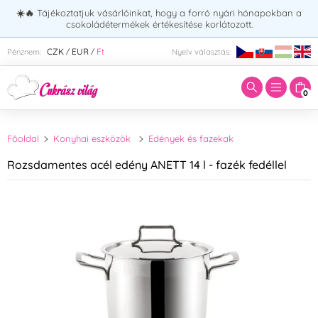
☀️🔥
Tájékoztatjuk vásárlóinkat, hogy a forró nyári hónapokban a
csokoládétermékek értékesítése korlátozott.
Adja meg a keresett kifejezést:
CZK
EUR
Ft
Pénznem:
Nyelv választás:
/
/
0
Főoldal
Konyhai eszközök
Edények és fazekak
Rozsdamentes acél edény ANETT 14 l - fazék fedéllel