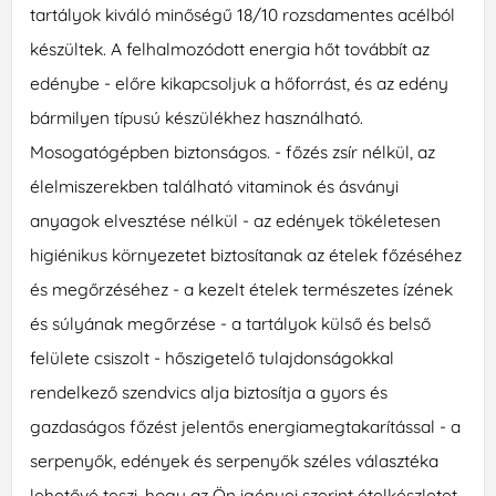
tartályok kiváló minőségű 18/10 rozsdamentes acélból
készültek. A felhalmozódott energia hőt továbbít az
edénybe - előre kikapcsoljuk a hőforrást, és az edény
bármilyen típusú készülékhez használható.
Mosogatógépben biztonságos. - főzés zsír nélkül, az
élelmiszerekben található vitaminok és ásványi
anyagok elvesztése nélkül - az edények tökéletesen
higiénikus környezetet biztosítanak az ételek főzéséhez
és megőrzéséhez - a kezelt ételek természetes ízének
és súlyának megőrzése - a tartályok külső és belső
felülete csiszolt - hőszigetelő tulajdonságokkal
rendelkező szendvics alja biztosítja a gyors és
gazdaságos főzést jelentős energiamegtakarítással - a
serpenyők, edények és serpenyők széles választéka
lehetővé teszi, hogy az Ön igényei szerint ételkészletet