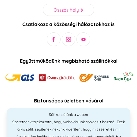
Összes hely
Csatlakozz a közösségi hálózatokhoz is
Együttműködünk megbízható szállítókkal
Biztonságos üzletben vásárol
Sütiket sütünk a weben
Szeretnénk tájékoztatni, hogy weboldalunk cookies-t használ. Ezek
a kis sütik segítenek nekünk kideríteni, hogy mit szeret és mi
érdekel, így javíthatjuk az oldalunkon szerzett tapasztalait. Ha