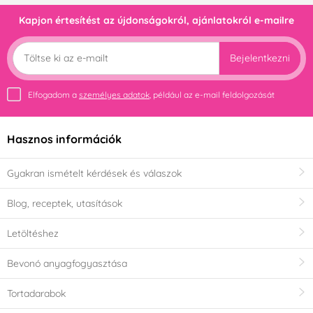
Kapjon értesítést az újdonságokról, ajánlatokról e-mailre
Bejelentkezni
Elfogadom a
személyes adatok
, például az e-mail feldolgozását
Hasznos információk
Gyakran ismételt kérdések és válaszok
Blog, receptek, utasítások
Letöltéshez
Bevonó anyagfogyasztása
Tortadarabok