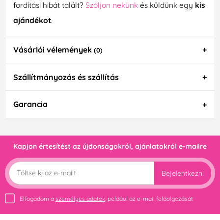
fordítási hibát talált?
Szóljon nekünk
és küldünk egy
kis
ajándékot
.
Vásárlói vélemények
(0)
Szállítmányozás és szállítás
Garancia
Kapjon értesítést az újdonságokról, ajánlatokról e-mailre
Bejelentkezni
Elfogadom a
személyes adatok
, például az e-mail feldolgozását