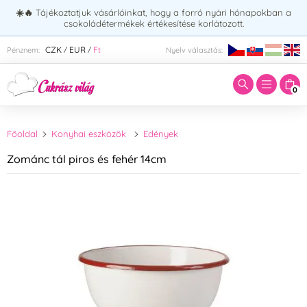
☀️🔥
Tájékoztatjuk vásárlóinkat, hogy a forró nyári hónapokban a
csokoládétermékek értékesítése korlátozott.
Adja meg a keresett kifejezést:
CZK
EUR
Ft
Pénznem:
Nyelv választás:
/
/
0
Főoldal
Konyhai eszközök
Edények
Zománc tál piros és fehér 14cm