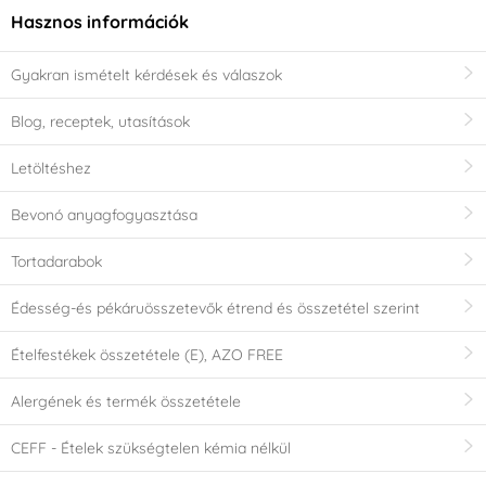
Hasznos információk
Gyakran ismételt kérdések és válaszok
Blog, receptek, utasítások
Letöltéshez
Bevonó anyagfogyasztása
Tortadarabok
Édesség-és pékáruösszetevők étrend és összetétel szerint
Ételfestékek összetétele (E), AZO FREE
Alergének és termék összetétele
CEFF - Ételek szükségtelen kémia nélkül