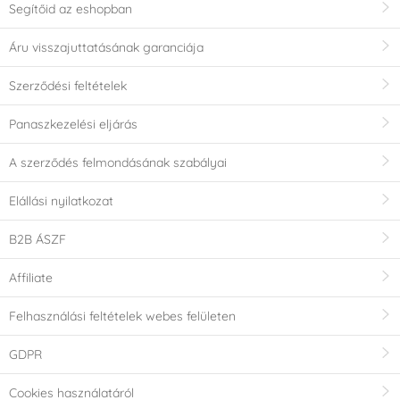
Segítőid az eshopban
Áru visszajuttatásának garanciája
Szerződési feltételek
Panaszkezelési eljárás
A szerződés felmondásának szabályai
Elállási nyilatkozat
B2B ÁSZF
Affiliate
Felhasználási feltételek webes felületen
GDPR
Cookies használatáról