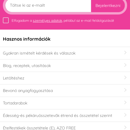
Bejelentkezni
Elfogadom a
személyes adatok
, például az e-mail feldolgozását
Hasznos információk
Gyakran ismételt kérdések és válaszok
Blog, receptek, utasítások
Letöltéshez
Bevonó anyagfogyasztása
Tortadarabok
Édesség-és pékáruösszetevők étrend és összetétel szerint
Ételfestékek összetétele (E), AZO FREE