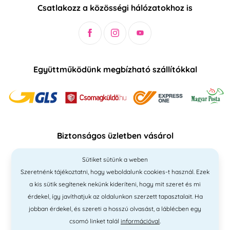
Csatlakozz a közösségi hálózatokhoz is
Együttműködünk megbízható szállítókkal
Biztonságos üzletben vásárol
Sütiket sütünk a weben
Szeretnénk tájékoztatni, hogy weboldalunk cookies-t használ. Ezek
a kis sütik segítenek nekünk kideríteni, hogy mit szeret és mi
érdekel, így javíthatjuk az oldalunkon szerzett tapasztalait. Ha
jobban érdekel, és szereti a hosszú olvasást, a láblécben egy
csomó linket talál
információval
.