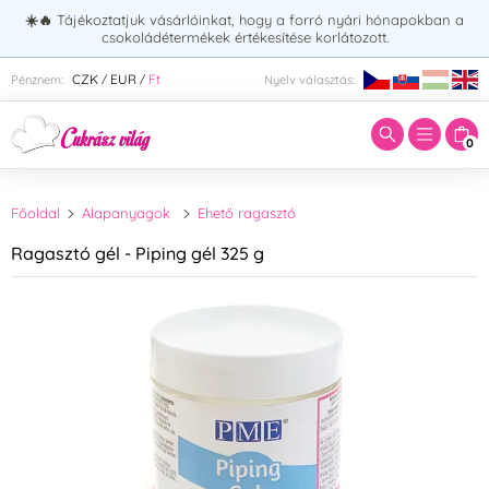
☀️🔥
Tájékoztatjuk vásárlóinkat, hogy a forró nyári hónapokban a
csokoládétermékek értékesítése korlátozott.
Adja meg a keresett kifejezést:
CZK
EUR
Ft
Pénznem:
Nyelv választás:
/
/
0
Főoldal
Alapanyagok
Ehető ragasztó
Ragasztó gél - Piping gél 325 g