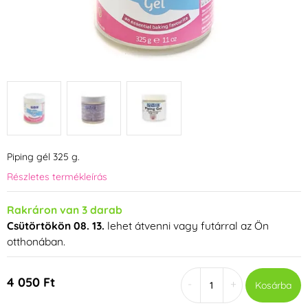
Piping gél 325 g.
Részletes termékleírás
Rakráron van 3 darab
Csütörtökön 08. 13.
lehet átvenni vagy futárral az Ön
otthonában.
4 050 Ft
-
+
Kosárba