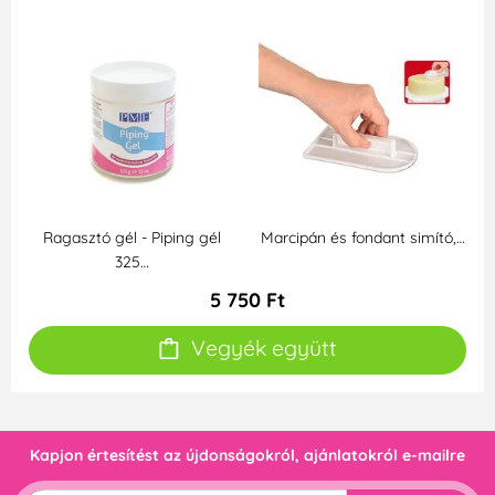
Ragasztó gél - Piping gél
Marcipán és fondant simító,…
325…
5 750 Ft
Vegyék együtt
Kapjon értesítést az újdonságokról, ajánlatokról e-mailre