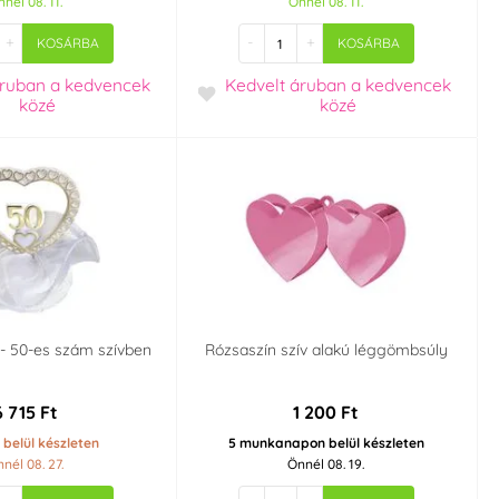
nél 08. 11.
Önnél 08. 11.
+
-
+
KOSÁRBA
KOSÁRBA
áruban
a kedvencek
Kedvelt áruban
a kedvencek
közé
közé
- 50-es szám szívben
Rózsaszín szív alakú léggömbsúly
6 715 Ft
1 200 Ft
 belül készleten
5 munkanapon belül készleten
nél 08. 27.
Önnél 08. 19.