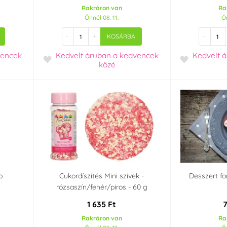
Rakráron van
Ra
Önnél 08. 11.
Ön
-
+
-
KOSÁRBA
vencek
Kedvelt áruban
a kedvencek
Kedvelt 
közé
b
Cukordíszítés Mini szívek -
Desszert fo
rózsaszín/fehér/piros - 60 g
1 635 Ft
Rakráron van
Ra