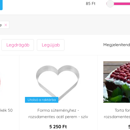
85 Ft
ap
Legdrágáb
Legújjab
Megjelenítend
Utolsó a raktárba
skék 50
Forma süteményhez -
Torta fo
rozsdamentes acél perem - szív
rozsdamentes 
5 250 Ft