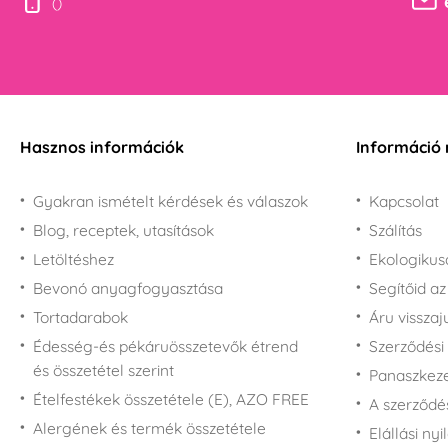
()
Hasznos információk
Információ 
Gyakran ismételt kérdések és válaszok
Kapcsolat
Blog, receptek, utasítások
Szálítás
Letöltéshez
Ekologiku
Bevonó anyagfogyasztása
Segítőid a
Tortadarabok
Áru vissza
Édesség-és pékáruösszetevők étrend
Szerződési 
és összetétel szerint
Panaszkezel
Ételfestékek összetétele (E), AZO FREE
A szerződé
Alergének és termék összetétele
Elállási nyi