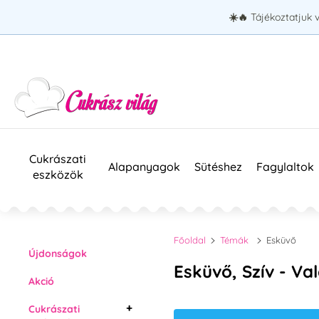
☀️🔥
Tájékoztatjuk 
Cukrászati
Alapanyagok
Sütéshez
Fagylaltok
eszközök
Főoldal
Témák
Esküvő
Újdonságok
Esküvő, Szív - Va
Akció
Cukrászati