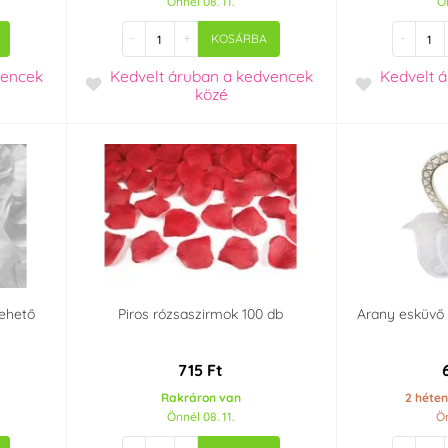
Önnél 08. 11.
Ön
-
+
-
KOSÁRBA
vencek
Kedvelt áruban
a kedvencek
Kedvelt 
közé
 ehető
Piros rózsaszirmok 100 db
Arany esküvő 
715 Ft
Rakráron van
2 héten
Önnél 08. 11.
Ön