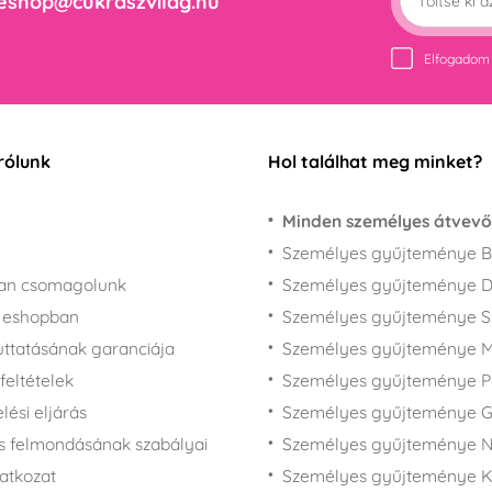
eshop@cukraszvilag.hu
Elfogadom
rólunk
Hol találhat meg minket?
Minden személyes átvevő
Személyes gyűjteménye B
san csomagolunk
Személyes gyűjteménye 
z eshopban
Személyes gyűjteménye 
juttatásának garanciája
Személyes gyűjteménye M
feltételek
Személyes gyűjteménye P
ési eljárás
Személyes gyűjteménye 
s felmondásának szabályai
Személyes gyűjteménye N
latkozat
Személyes gyűjteménye 