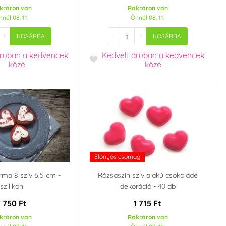
kráron van
Rakráron van
nél 08. 11.
Önnél 08. 11.
+
-
+
KOSÁRBA
KOSÁRBA
áruban
a kedvencek
Kedvelt áruban
a kedvencek
közé
közé
Előnyös csomag
rma 8 szív 6,5 cm -
Rózsaszín szív alakú csokoládé
szilikon
dekoráció - 40 db
7 750 Ft
1 715 Ft
kráron van
Rakráron van