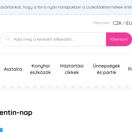
vásárlóinkat, hogy a forró nyári hónapokban a csokoládétermékek érték
CZK
E
Pénznem:
/
Kikeresni
Konyhai
Háztartási
Ünnepségek
Asztalra
P
eszközök
cikkek
és partik
lentin-nap