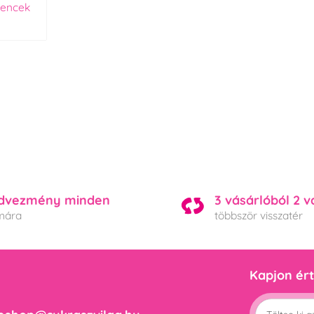
vencek
dvezmény minden
3 vásárlóból 2 v
mára
többször visszatér
Kapjon ért