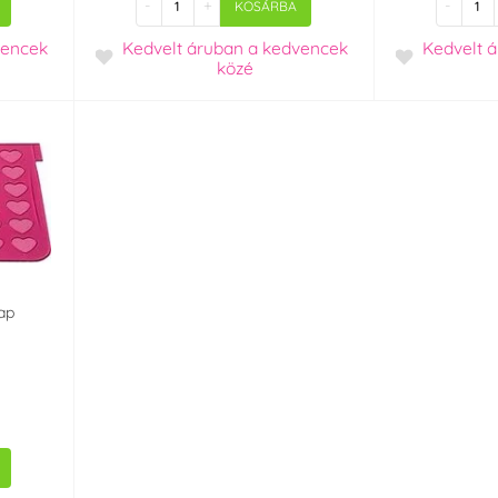
-
+
-
KOSÁRBA
vencek
Kedvelt áruban
a kedvencek
Kedvelt 
közé
lap