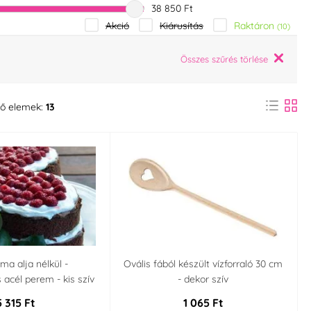
38 850 Ft
Raktáron
Akció
Kiárusítás
(10)
Összes szűrés törlése
ő elemek:
13
rma alja nélkül -
Ovális fából készült vízforraló 30 cm
acél perem - kis szív
- dekor szív
5 315 Ft
1 065 Ft