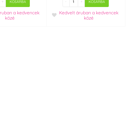
+
-
+
KOSÁRBA
KOSÁRBA
áruban
a kedvencek
Kedvelt áruban
a kedvencek
közé
közé