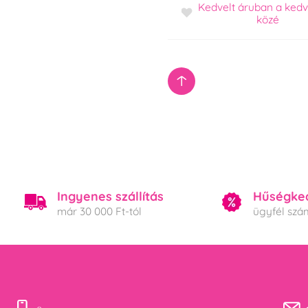
Kedvelt áruban
a ked
Trollok
közé
Ingyenes szállítás
Hűségke
már 30 000 Ft-tól
ügyfél szá