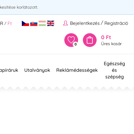
esítése korlátozott.
/
Bejelentkezés
Registráció
UR
Ft
/
0 Ft
Üres kosár
0
Egészség
apíráruk
Utalványok
Reklámédességek
és
szépség