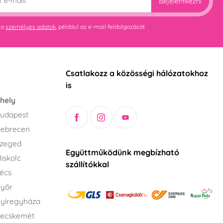
Bejelentkezni
 a
személyes adatok
, például az e-mail feldolgozását
Csatlakozz a közösségi hálózatokhoz
is
hely
udapest
Debrecen
Szeged
Együttműködünk megbízható
iskolc
szállítókkal
écs
Győr
yíregyháza
Kecskemét