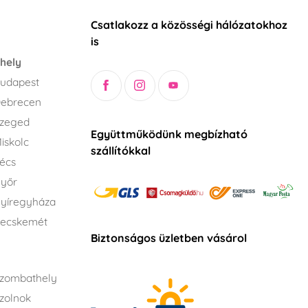
Csatlakozz a közösségi hálózatokhoz
is
hely
udapest
Debrecen
Szeged
Együttműködünk megbízható
iskolc
szállítókkal
écs
Győr
yíregyháza
Kecskemét
Biztonságos üzletben vásárol
zombathely
zolnok