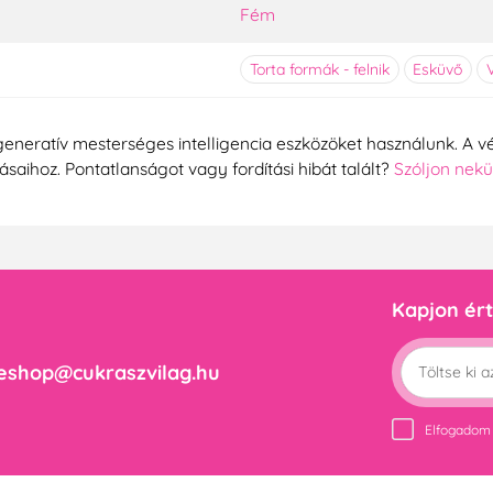
Fém
Torta formák - felnik
Esküvő
generatív mesterséges intelligencia eszközöket használunk. A vé
tásaihoz. Pontatlanságot vagy fordítási hibát talált?
Szóljon nek
Kapjon ért
eshop@cukraszvilag.hu
Elfogadom