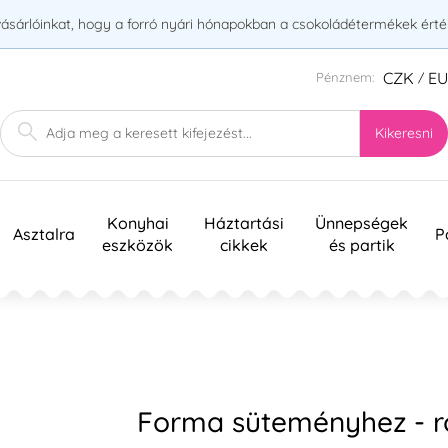
vásárlóinkat, hogy a forró nyári hónapokban a csokoládétermékek érték
CZK
E
Pénznem:
/
Kikeresni
Konyhai
Háztartási
Ünnepségek
Asztalra
P
eszközök
cikkek
és partik
Forma süteményhez - r