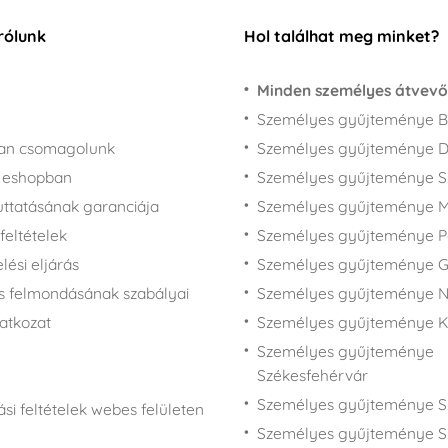
rólunk
Hol találhat meg minket?
Minden személyes átvevő
Személyes gyűjteménye B
san csomagolunk
Személyes gyűjteménye 
z eshopban
Személyes gyűjteménye 
juttatásának garanciája
Személyes gyűjteménye M
feltételek
Személyes gyűjteménye P
ési eljárás
Személyes gyűjteménye 
s felmondásának szabályai
Személyes gyűjteménye N
latkozat
Személyes gyűjteménye 
Személyes gyűjteménye
Székesfehérvár
Személyes gyűjteménye S
si feltételek webes felületen
Személyes gyűjteménye S