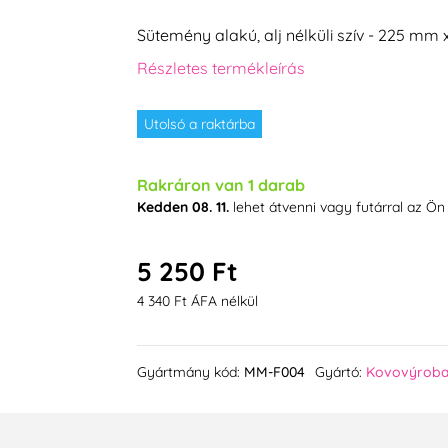
Sütemény alakú, alj nélküli szív - 225 m
Részletes termékleírás
Utolsó a raktárba
Rakráron van 1 darab
Kedden 08. 11.
lehet átvenni vagy futárral az Ön
5 250 Ft
4 340 Ft ÁFA nélkül
Gyártmány kód:
MM-F004
Gyártó:
Kovovýroba