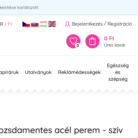
esítése korlátozott.
/
Bejelentkezés
Registráció
UR
Ft
/
0 Ft
Üres kosár
0
Egészség
apíráruk
Utalványok
Reklámédességek
és
szépség
ozsdamentes acél perem - szív