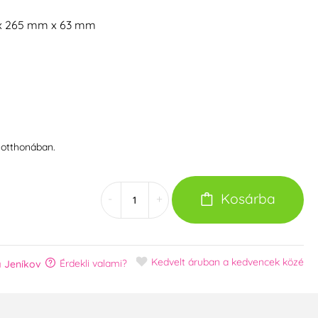
m x 265 mm x 63 mm
 otthonában.
Kosárba
-
+
Kedvelt áruban
a kedvencek közé
Érdekli valami?
 Jeníkov