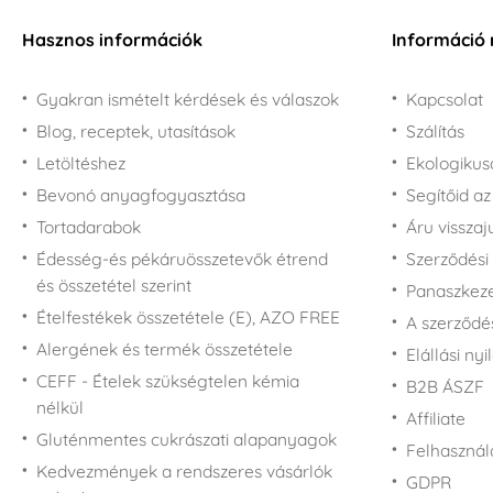
Hasznos információk
Információ 
Gyakran ismételt kérdések és válaszok
Kapcsolat
Blog, receptek, utasítások
Szálítás
Letöltéshez
Ekologiku
Bevonó anyagfogyasztása
Segítőid a
Tortadarabok
Áru vissza
Édesség-és pékáruösszetevők étrend
Szerződési 
és összetétel szerint
Panaszkezel
Ételfestékek összetétele (E), AZO FREE
A szerződé
Alergének és termék összetétele
Elállási nyi
CEFF - Ételek szükségtelen kémia
B2B ÁSZF
nélkül
Affiliate
Gluténmentes cukrászati alapanyagok
Felhasználá
Kedvezmények a rendszeres vásárlók
GDPR