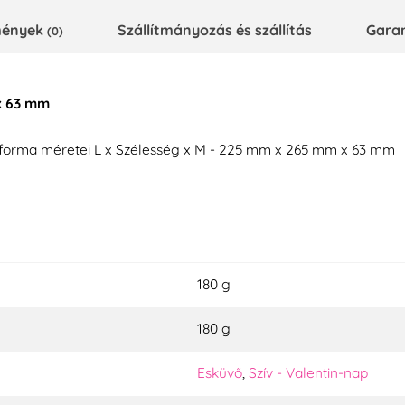
emények
Szállítmányozás és szállítás
Gara
(0)
 x 63 mm
 forma méretei L x Szélesség x M - 225 mm x 265 mm x 63 mm
180 g
180 g
Esküvő
,
Szív - Valentin-nap