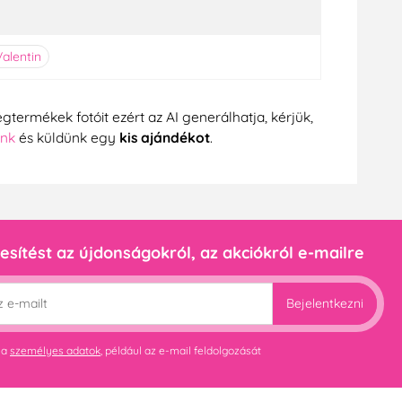
Valentin
gtermékek fotóit ezért az AI generálhatja, kérjük,
ünk
és küldünk egy
kis ajándékot
.
esítést az újdonságokról, az akciókról e-mailre
Bejelentkezni
 a
személyes adatok
, például az e-mail feldolgozását