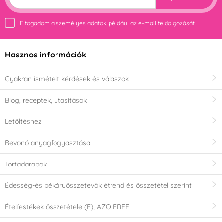
Elfogadom a
személyes adatok
, például az e-mail feldolgozását
Hasznos információk
Gyakran ismételt kérdések és válaszok
Blog, receptek, utasítások
Letöltéshez
Bevonó anyagfogyasztása
Tortadarabok
Édesség-és pékáruösszetevők étrend és összetétel szerint
Ételfestékek összetétele (E), AZO FREE