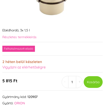
Ebédhordó, 3x 1,5 l
Részletes termékleírás
Felhatalmazott eladó
2 héten belül készleten
Vigyázni az elérhetőségre
5 815 Ft
-
+
Kosárba
Gyártmány kód:
120907
Gyártó:
ORION