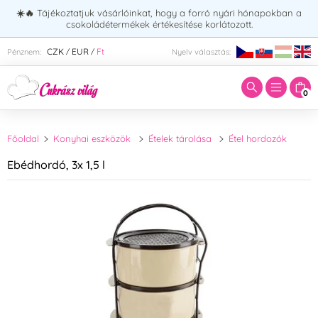
☀️🔥
Tájékoztatjuk vásárlóinkat, hogy a forró nyári hónapokban a
csokoládétermékek értékesítése korlátozott.
Adja meg a keresett kifejezést:
CZK
EUR
Ft
Pénznem:
Nyelv választás:
/
/
0
Főoldal
Konyhai eszközök
Ételek tárolása
Étel hordozók
Ebédhordó, 3x 1,5 l