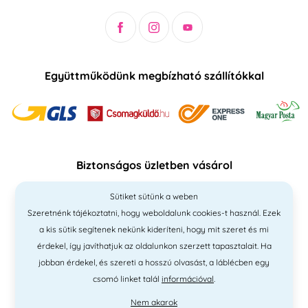
Együttműködünk megbízható szállítókkal
Biztonságos üzletben vásárol
Sütiket sütünk a weben
Szeretnénk tájékoztatni, hogy weboldalunk cookies-t használ. Ezek
a kis sütik segítenek nekünk kideríteni, hogy mit szeret és mi
érdekel, így javíthatjuk az oldalunkon szerzett tapasztalait. Ha
jobban érdekel, és szereti a hosszú olvasást, a láblécben egy
csomó linket talál
információval
.
Nem akarok