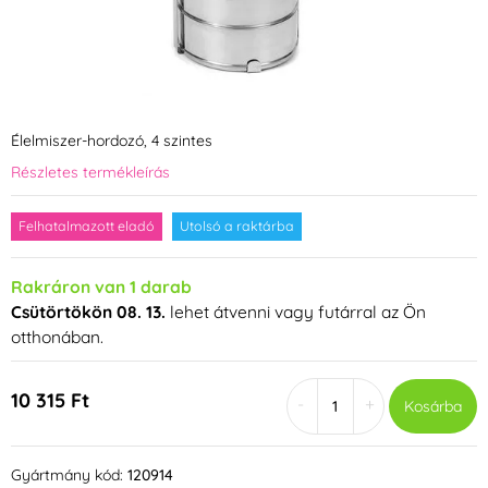
Élelmiszer-hordozó, 4 szintes
Részletes termékleírás
Felhatalmazott eladó
Utolsó a raktárba
Rakráron van 1 darab
Csütörtökön 08. 13.
lehet átvenni vagy futárral az Ön
otthonában.
10 315 Ft
-
+
Kosárba
Gyártmány kód:
120914