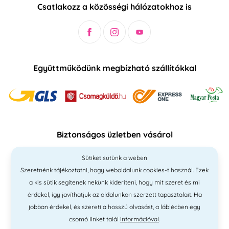
Csatlakozz a közösségi hálózatokhoz is
Együttműködünk megbízható szállítókkal
Biztonságos üzletben vásárol
Sütiket sütünk a weben
Szeretnénk tájékoztatni, hogy weboldalunk cookies-t használ. Ezek
a kis sütik segítenek nekünk kideríteni, hogy mit szeret és mi
érdekel, így javíthatjuk az oldalunkon szerzett tapasztalait. Ha
jobban érdekel, és szereti a hosszú olvasást, a láblécben egy
csomó linket talál
információval
.