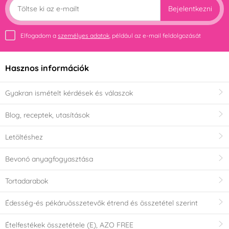
Bejelentkezni
Elfogadom a
személyes adatok
, például az e-mail feldolgozását
Hasznos információk
Gyakran ismételt kérdések és válaszok
Blog, receptek, utasítások
Letöltéshez
Bevonó anyagfogyasztása
Tortadarabok
Édesség-és pékáruösszetevők étrend és összetétel szerint
Ételfestékek összetétele (E), AZO FREE