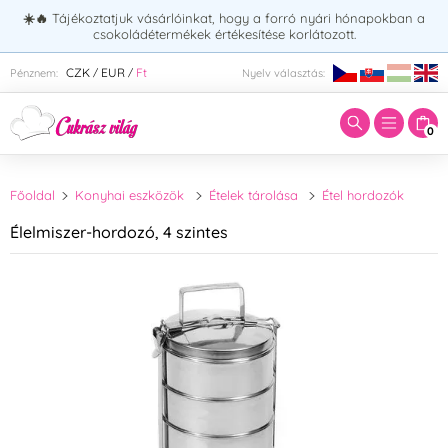
☀️🔥
Tájékoztatjuk vásárlóinkat, hogy a forró nyári hónapokban a
csokoládétermékek értékesítése korlátozott.
Adja meg a keresett kifejezést:
CZK
EUR
Ft
Pénznem:
Nyelv választás:
/
/
0
Főoldal
Konyhai eszközök
Ételek tárolása
Étel hordozók
Élelmiszer-hordozó, 4 szintes