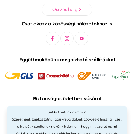
Összes hely
Csatlakozz a közösségi hálózatokhoz is
Együttműködünk megbízható szállítókkal
Biztonságos üzletben vásárol
Sütiket sütünk a weben
Szeretnénk tájékoztatni, hogy weboldalunk cookies-t használ. Ezek
a kis sütik segítenek nekünk kideríteni, hogy mit szeret és mi
érdekel, így javíthatjuk az oldalunkon szerzett tapasztalait. Ha