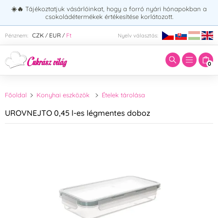
☀️🔥
Tájékoztatjuk vásárlóinkat, hogy a forró nyári hónapokban a
csokoládétermékek értékesítése korlátozott.
Adja meg a keresett kifejezést:
CZK
EUR
Ft
Pénznem:
Nyelv választás:
/
/
0
Főoldal
Konyhai eszközök
Ételek tárolása
UROVNEJTO 0,45 l-es légmentes doboz