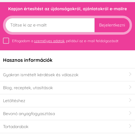
Kapjon értesítést az újdonságokról, ajánlatokról e-mailre
Bejelentkezni
Elfogadom a
személyes adatok
, például az e-mail feldolgozását
Hasznos információk
Gyakran ismételt kérdések és válaszok
Blog, receptek, utasítások
Letöltéshez
Bevonó anyagfogyasztása
Tortadarabok