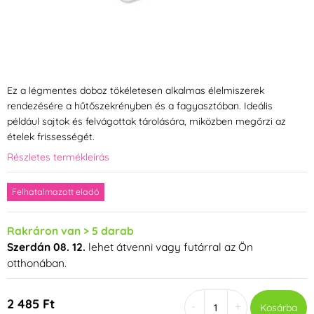
Ez a légmentes doboz tökéletesen alkalmas élelmiszerek
rendezésére a hűtőszekrényben és a fagyasztóban. Ideális
például sajtok és felvágottak tárolására, miközben megőrzi az
ételek frissességét.
Részletes termékleírás
Felhatalmazott eladó
Rakráron van > 5 darab
Szerdán 08. 12.
lehet átvenni vagy futárral az Ön
otthonában.
2 485 Ft
-
+
Kosárba