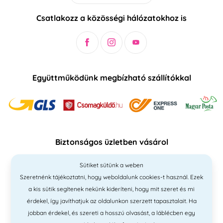
Csatlakozz a közösségi hálózatokhoz is
Együttműködünk megbízható szállítókkal
Biztonságos üzletben vásárol
Sütiket sütünk a weben
Szeretnénk tájékoztatni, hogy weboldalunk cookies-t használ. Ezek
a kis sütik segítenek nekünk kideríteni, hogy mit szeret és mi
érdekel, így javíthatjuk az oldalunkon szerzett tapasztalait. Ha
jobban érdekel, és szereti a hosszú olvasást, a láblécben egy