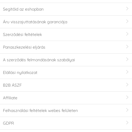
Segítőid az eshopban
Áru visszajuttatásának garanciája
Szerződési feltételek
Panaszkezelési eljárás
A szerződés felmondásának szabályai
Elállási nyilatkozat
B2B ÁSZF
Affiliate
Felhasználási feltételek webes felületen
GDPR