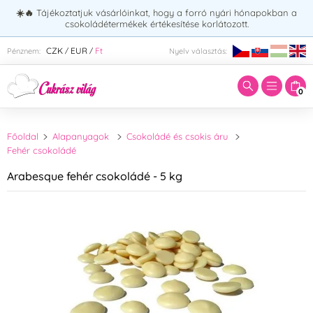
☀️🔥
Tájékoztatjuk vásárlóinkat, hogy a forró nyári hónapokban a
csokoládétermékek értékesítése korlátozott.
Adja meg a keresett kifejezést:
CZK
EUR
Ft
Pénznem:
Nyelv választás:
/
/
0
Főoldal
Alapanyagok
Csokoládé és csokis áru
Fehér csokoládé
Arabesque fehér csokoládé - 5 kg