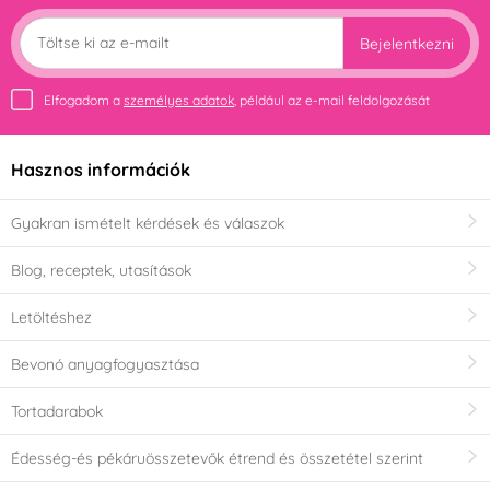
Bejelentkezni
Elfogadom a
személyes adatok
, például az e-mail feldolgozását
Hasznos információk
Gyakran ismételt kérdések és válaszok
Blog, receptek, utasítások
Letöltéshez
Bevonó anyagfogyasztása
Tortadarabok
Édesség-és pékáruösszetevők étrend és összetétel szerint