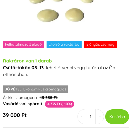
Felhatalmazott eladó
Utolsó a raktárba
Előnyös csomag
Rakráron van 1 darab
Csütörtökön 08. 13.
lehet átvenni vagy futárral az Ön
otthonában.
JÓ VÉTEL:
Ekonomikus csomagolás
Ár kis csomagban
43 335 Ft
Vásárlással spórolt
4 335 Ft (–10%)
39 000 Ft
-
+
Kosárba