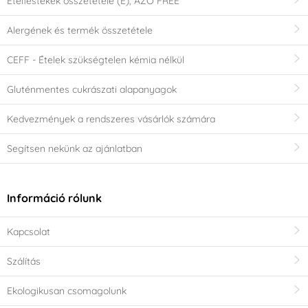
Ételfestékek összetétele (E), AZO FREE
Alergének és termék összetétele
CEFF - Ételek szükségtelen kémia nélkül
Gluténmentes cukrászati alapanyagok
Kedvezmények a rendszeres vásárlók számára
Segítsen nekünk az ajánlatban
Információ rólunk
Kapcsolat
Szálítás
Ekologikusan csomagolunk