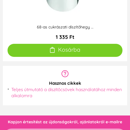
68-as cukrászati díszítőhegy …
1 335 Ft
Kosárba
Hasznos cikkek
Teljes útmutató a díszítőcsövek használatához minden
alkalomra
Kapjon értesítést az újdonságokról, ajánlatokról e-mailre