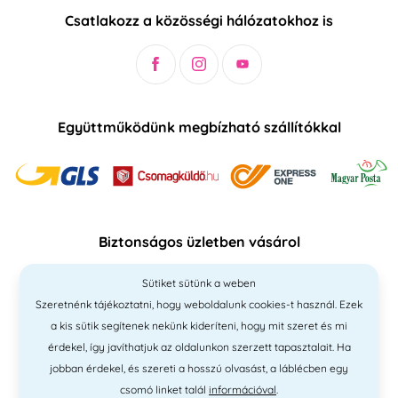
Csatlakozz a közösségi hálózatokhoz is
Együttműködünk megbízható szállítókkal
Biztonságos üzletben vásárol
Sütiket sütünk a weben
Szeretnénk tájékoztatni, hogy weboldalunk cookies-t használ. Ezek
a kis sütik segítenek nekünk kideríteni, hogy mit szeret és mi
érdekel, így javíthatjuk az oldalunkon szerzett tapasztalait. Ha
jobban érdekel, és szereti a hosszú olvasást, a láblécben egy
csomó linket talál
információval
.