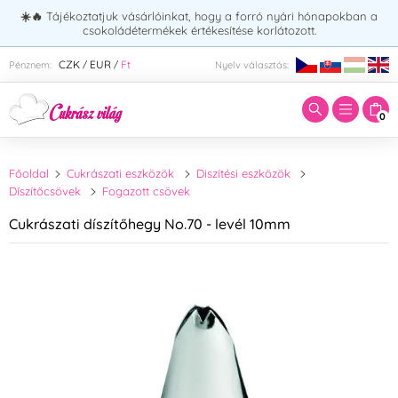
☀️🔥
Tájékoztatjuk vásárlóinkat, hogy a forró nyári hónapokban a
csokoládétermékek értékesítése korlátozott.
Adja meg a keresett kifejezést:
CZK
EUR
Ft
Pénznem:
Nyelv választás:
/
/
0
Főoldal
Cukrászati eszközök
Diszítési eszközök
Díszítőcsövek
Fogazott csövek
Cukrászati díszítőhegy No.70 - levél 10mm