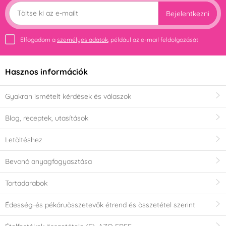
Bejelentkezni
Elfogadom a
személyes adatok
, például az e-mail feldolgozását
Hasznos információk
Gyakran ismételt kérdések és válaszok
Blog, receptek, utasítások
Letöltéshez
Bevonó anyagfogyasztása
Tortadarabok
Édesség-és pékáruösszetevők étrend és összetétel szerint