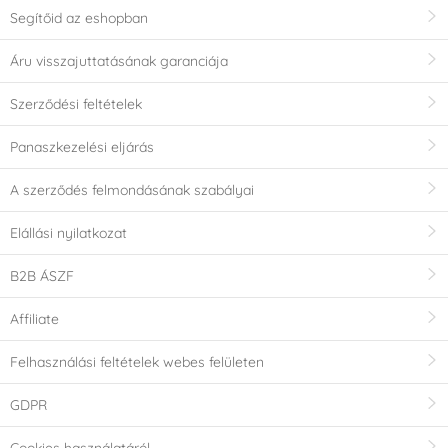
Segítőid az eshopban
Áru visszajuttatásának garanciája
Szerződési feltételek
Panaszkezelési eljárás
A szerződés felmondásának szabályai
Elállási nyilatkozat
B2B ÁSZF
Affiliate
Felhasználási feltételek webes felületen
GDPR
Cookies használatáról