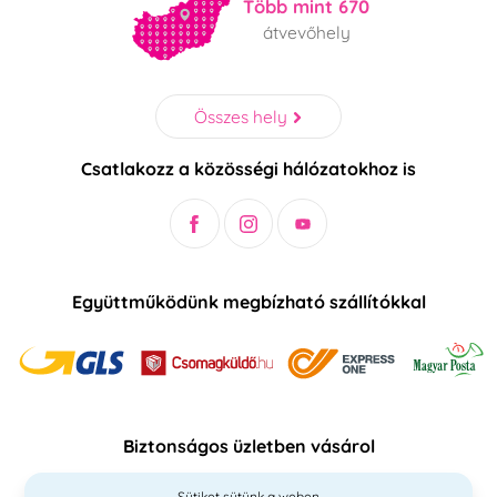
Több mint 670
átvevőhely
Összes hely
Csatlakozz a közösségi hálózatokhoz is
Együttműködünk megbízható szállítókkal
Biztonságos üzletben vásárol
Sütiket sütünk a weben