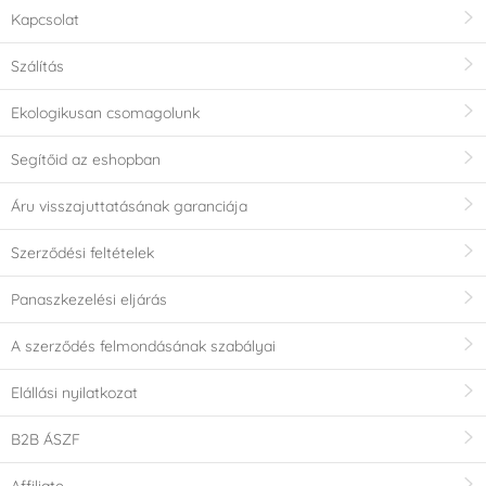
Kapcsolat
Szálítás
Ekologikusan csomagolunk
Segítőid az eshopban
Áru visszajuttatásának garanciája
Szerződési feltételek
Panaszkezelési eljárás
A szerződés felmondásának szabályai
Elállási nyilatkozat
B2B ÁSZF