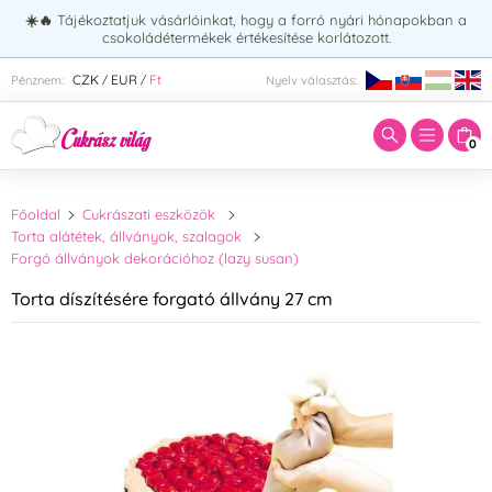
☀️🔥
Tájékoztatjuk vásárlóinkat, hogy a forró nyári hónapokban a
csokoládétermékek értékesítése korlátozott.
Adja meg a keresett kifejezést:
CZK
EUR
Ft
Pénznem:
Nyelv választás:
/
/
0
Főoldal
Cukrászati eszközök
Torta alátétek, állványok, szalagok
Forgó állványok dekorációhoz (lazy susan)
Torta díszítésére forgató állvány 27 cm