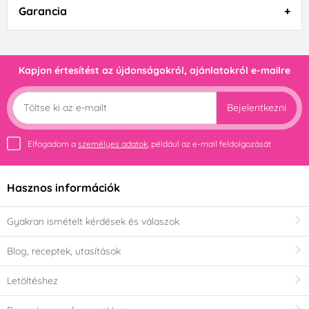
Garancia
Kapjon értesítést az újdonságokról, ajánlatokról e-mailre
Bejelentkezni
Elfogadom a
személyes adatok
, például az e-mail feldolgozását
Hasznos információk
Gyakran ismételt kérdések és válaszok
Blog, receptek, utasítások
Letöltéshez