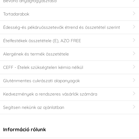
Bevonó anyagfogyasztása
Tortadarabok
Édesség-és pékáruösszetevők étrend és összetétel szerint
Ételfestékek összetétele (E), AZO FREE
Alergének és termék összetétele
CEFF - Ételek szükségtelen kémia nélkül
Gluténmentes cukrászati alapanyagok
Kedvezmények a rendszeres vásárlók számára
Segítsen nekünk az ajánlatban
Információ rólunk