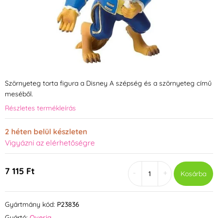
Szörnyeteg torta figura a Disney A szépség és a szörnyeteg című
meséből.
Részletes termékleírás
2 héten belül készleten
Vigyázni az elérhetőségre
7 115 Ft
-
+
Kosárba
Gyártmány kód:
P23836
Gyártó:
Overig