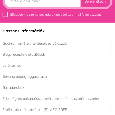
Bejelentkezni
Elfogadom a
személyes adatok
, például az e-mail feldolgozását
Hasznos információk
Gyakran ismételt kérdések és válaszok
Blog, receptek, utasítások
Letöltéshez
Bevonó anyagfogyasztása
Tortadarabok
Édesség-és pékáruösszetevők étrend és összetétel szerint
Ételfestékek összetétele (E), AZO FREE