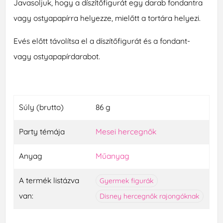
Javasoljuk, hogy a díszítőfigurát egy darab fondantra
vagy ostyapapírra helyezze, mielőtt a tortára helyezi.
Evés előtt távolítsa el a díszítőfigurát és a fondant-
vagy ostyapapírdarabot.
Súly (brutto)
86 g
Party témája
Mesei hercegnők
Anyag
Műanyag
A termék listázva
Gyermek figurák
van:
Disney hercegnők rajongóknak