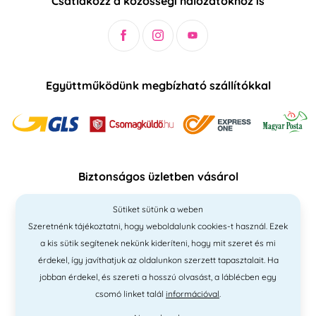
Csatlakozz a közösségi hálózatokhoz is
Együttműködünk megbízható szállítókkal
Biztonságos üzletben vásárol
Sütiket sütünk a weben
Szeretnénk tájékoztatni, hogy weboldalunk cookies-t használ. Ezek
a kis sütik segítenek nekünk kideríteni, hogy mit szeret és mi
érdekel, így javíthatjuk az oldalunkon szerzett tapasztalait. Ha
jobban érdekel, és szereti a hosszú olvasást, a láblécben egy
csomó linket talál
információval
.