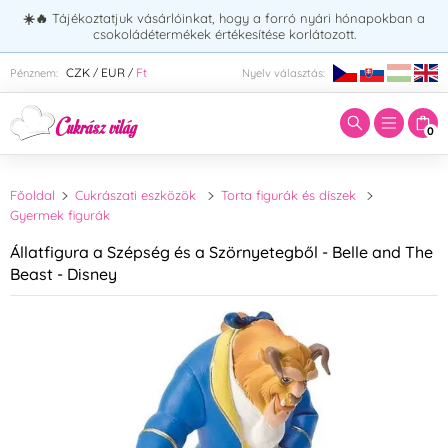
☀️🔥
Tájékoztatjuk vásárlóinkat, hogy a forró nyári hónapokban a
csokoládétermékek értékesítése korlátozott.
Adja meg a keresett kifejezést:
CZK
EUR
Ft
Pénznem:
Nyelv választás:
/
/
0
Főoldal
Cukrászati eszközök
Torta figurák és díszek
Gyermek figurák
Állatfigura a Szépség és a Szörnyetegből - Belle and The
Beast - Disney