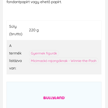
fondantpapírt vagy ehető papírt.
Súly
220 g
(brutto)
A
termék
Gyermek figurák
listázva
Micimackó rajongóknak - Winnie-the-Pooh
van: