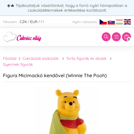
☀️🔥
Tájékoztatjuk vásárlóinkat, hogy a forró nyári hónapokban a
csokoládétermékek értékesítése korlátozott.
Adja meg a keresett kifejezést:
CZK
EUR
Ft
Pénznem:
Nyelv választás:
/
/
0
Főoldal
Cukrászati eszközök
Torta figurák és díszek
Gyermek figurák
Figura Micimackó kendővel (Winnie The Pooh)