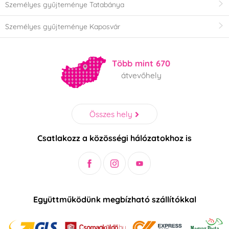
Személyes gyűjteménye Tatabánya
Személyes gyűjteménye Kaposvár
Több mint 670
átvevőhely
Összes hely
Csatlakozz a közösségi hálózatokhoz is
Együttműködünk megbízható szállítókkal