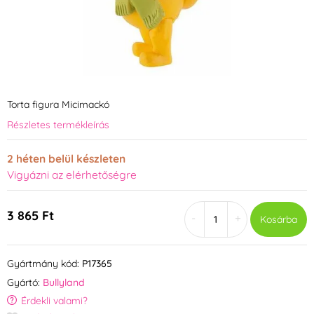
Torta figura Micimackó
Részletes termékleírás
2 héten belül készleten
Vigyázni az elérhetőségre
3 865 Ft
-
+
Kosárba
Gyártmány kód:
P17365
Gyártó:
Bullyland
Érdekli valami?