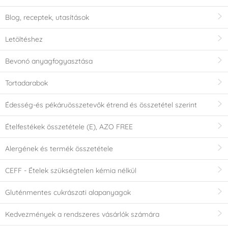
Blog, receptek, utasítások
Letöltéshez
Bevonó anyagfogyasztása
Tortadarabok
Édesség-és pékáruösszetevők étrend és összetétel szerint
Ételfestékek összetétele (E), AZO FREE
Alergének és termék összetétele
CEFF - Ételek szükségtelen kémia nélkül
Gluténmentes cukrászati alapanyagok
Kedvezmények a rendszeres vásárlók számára