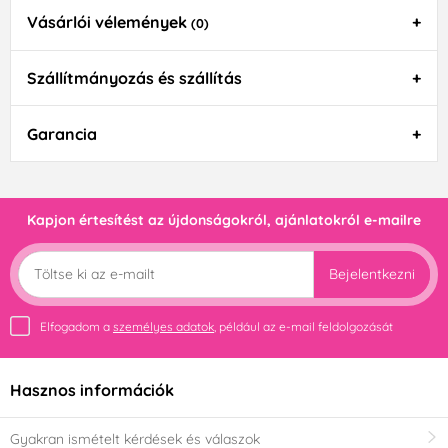
Vásárlói vélemények
(0)
Szállítmányozás és szállítás
Garancia
Kapjon értesítést az újdonságokról, ajánlatokról e-mailre
Bejelentkezni
Elfogadom a
személyes adatok
, például az e-mail feldolgozását
Hasznos információk
Gyakran ismételt kérdések és válaszok