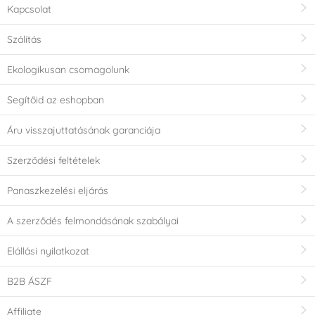
Kapcsolat
Szálítás
Ekologikusan csomagolunk
Segítőid az eshopban
Áru visszajuttatásának garanciája
Szerződési feltételek
Panaszkezelési eljárás
A szerződés felmondásának szabályai
Elállási nyilatkozat
B2B ÁSZF
Affiliate