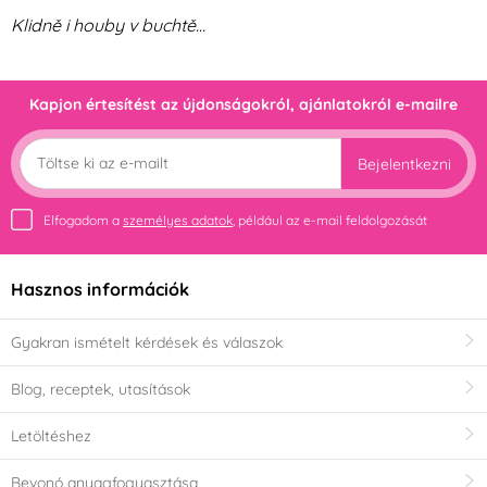
Klidně i houby v buchtě...
Kapjon értesítést az újdonságokról, ajánlatokról e-mailre
Bejelentkezni
Elfogadom a
személyes adatok
, például az e-mail feldolgozását
Hasznos információk
Gyakran ismételt kérdések és válaszok
Blog, receptek, utasítások
Letöltéshez
Bevonó anyagfogyasztása