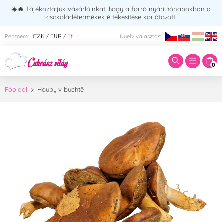
☀️🔥
Tájékoztatjuk vásárlóinkat, hogy a forró nyári hónapokban a
csokoládétermékek értékesítése korlátozott.
Adja meg a keresett kifejezést:
CZK
EUR
Ft
Pénznem:
Nyelv választás:
/
/
0
Főoldal
Houby v buchtě