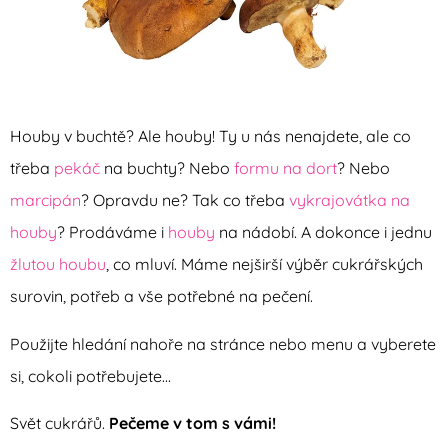
Houby v buchtě? Ale houby! Ty u nás nenajdete, ale co
třeba
pekáč
na buchty? Nebo
formu na dort
? Nebo
marcipán
? Opravdu ne? Tak co třeba
vykrajovátka na
houby
? Prodáváme i
houby
na nádobí. A dokonce i jednu
žlutou houbu
, co mluví. Máme nejširší výběr cukrářských
surovin, potřeb a vše potřebné na pečení.
Použijte hledání nahoře na stránce nebo menu a vyberete
si, cokoli potřebujete...
Svět cukrářů.
Pečeme v tom s vámi!