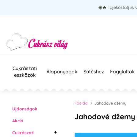
☀️🔥
Tájékoztatjuk 
Cukrászati
Alapanyagok
Sütéshez
Fagylaltok
eszközök
Főoldal
Jahodové džemy
Újdonságok
Jahodové džemy
Akció
Cukrászati