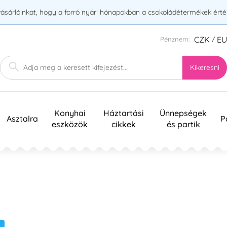
vásárlóinkat, hogy a forró nyári hónapokban a csokoládétermékek érték
CZK
E
Pénznem:
/
Kikeresni
Konyhai
Háztartási
Ünnepségek
Asztalra
P
eszközök
cikkek
és partik