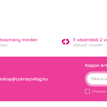
dvezmény minden
3 vásárlóból 2 v
mára
többször visszatér
Kapjon ért
eshop@cukraszvilag.hu
Elfogadom