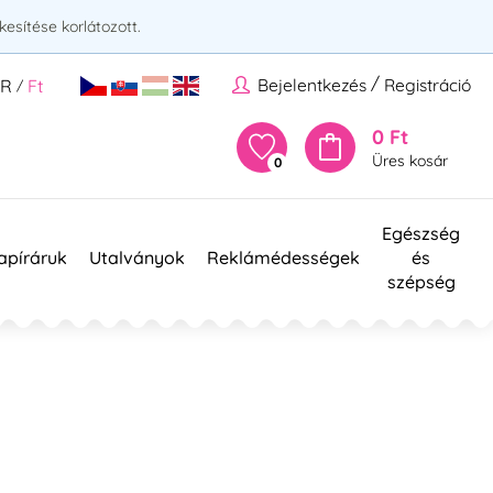
esítése korlátozott.
/
Bejelentkezés
Registráció
UR
Ft
/
0 Ft
Üres kosár
0
Egészség
apíráruk
Utalványok
Reklámédességek
és
szépség