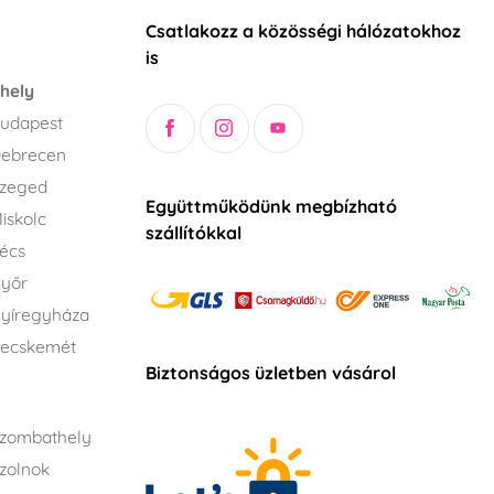
Csatlakozz a közösségi hálózatokhoz
is
hely
udapest
Debrecen
Szeged
Együttműködünk megbízható
iskolc
szállítókkal
écs
Győr
yíregyháza
Kecskemét
Biztonságos üzletben vásárol
zombathely
zolnok