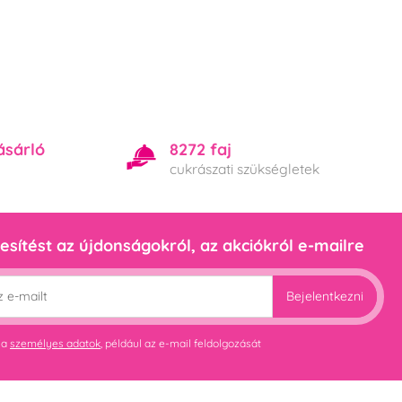
ásárló
8272 faj
cukrászati szükségletek
esítést az újdonságokról, az akciókról e-mailre
Bejelentkezni
 a
személyes adatok
, például az e-mail feldolgozását