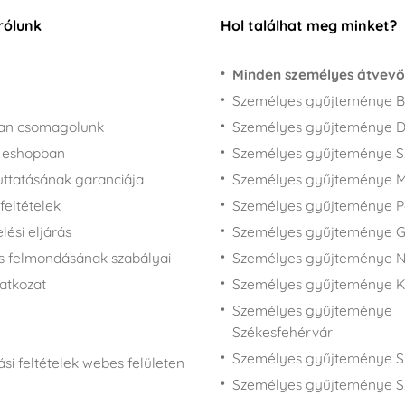
rólunk
Hol találhat meg minket?
Minden személyes átvevő
Személyes gyűjteménye B
san csomagolunk
Személyes gyűjteménye 
z eshopban
Személyes gyűjteménye 
juttatásának garanciája
Személyes gyűjteménye M
feltételek
Személyes gyűjteménye P
ési eljárás
Személyes gyűjteménye 
s felmondásának szabályai
Személyes gyűjteménye N
latkozat
Személyes gyűjteménye 
Személyes gyűjteménye
Székesfehérvár
Személyes gyűjteménye S
si feltételek webes felületen
Személyes gyűjteménye S