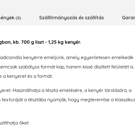
emények
Szállítmányozás és szállítás
Gara
(0)
, kb. 700 g liszt - 1,25 kg kenyér.
tradicionális kenyérré emeljünk, amely egyenletesen emelkedik
mcsak szabályos formát kap, hanem kissé díszített felületét is.
e a kenyeret és a formát.
nyeret. Használhatja a tészta emelésére, a kenyér tárolására, a
és textúráját a tésztába nyomják, hogy megteremtse a klassziku
títhatja őket.