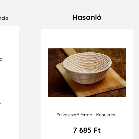
Hasonló
ncia
 a
s
Fa kelesztő forma - Kenyeres…
7 685 Ft