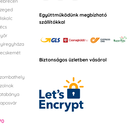
Debrecen
Szeged
Együttműködünk megbízható
iskolc
szállítókkal
écs
Győr
yíregyháza
Kecskemét
Biztonságos üzletben vásárol
zombathely
zolnok
atabánya
aposvár
70