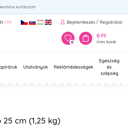
esítése korlátozott.
/
Bejelentkezés
Registráció
UR
Ft
/
0 Ft
Üres kosár
0
Egészség
apíráruk
Utalványok
Reklámédességek
és
szépség
 25 cm (1,25 kg)