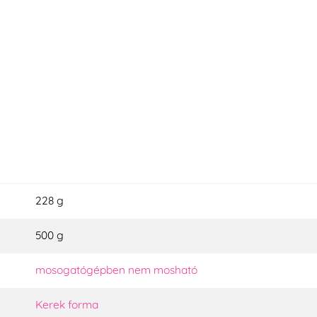
228 g
500 g
mosogatógépben nem mosható
Kerek forma