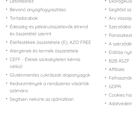
Letöltéshez
Ekologiku
Bevonó anyagfogyasztása
Segítőid a
Tortadarabok
Áru vissza
Édesség-és pékáruösszetevők étrend
Szerződési 
és összetétel szerint
Panaszkezel
Ételfestékek összetétele (E), AZO FREE
A szerződé
Alergének és termék összetétele
Elállási nyi
CEFF - Ételek szükségtelen kémia
B2B ÁSZF
nélkül
Affiliate
Gluténmentes cukrászati alapanyagok
Felhasználá
Kedvezmények a rendszeres vásárlók
GDPR
számára
Cookies ha
Segítsen nekünk az ajánlatban
Adatvédelm