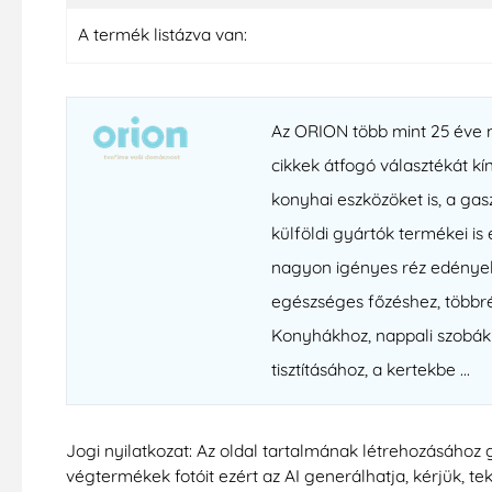
A termék listázva van:
Az ORION több mint 25 éve mű
cikkek átfogó választékát k
konyhai eszközöket is, a ga
külföldi gyártók termékei is
nagyon igényes réz edények
egészséges főzéshez, többré
Konyhákhoz, nappali szobák
tisztításához, a kertekbe ...
Jogi nyilatkozat: Az oldal tartalmának létrehozásához 
végtermékek fotóit ezért az AI generálhatja, kérjük, teki