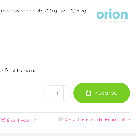
agasságban, kb. 700 g liszt - 1,25 kg
 az Ön otthonában.
Kosárba
-
+
Kedvelt áruban
a kedvencek közé
Érdekli valami?