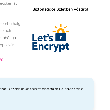
Kecskemét
Biztonságos üzletben vásárol
zombathely
zolnok
atabánya
aposvár
70
íthatjuk az oldalunkon szerzett tapasztalait. Ha jobban érdekel,
itvanyi