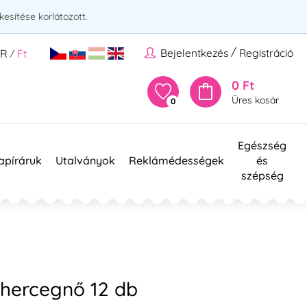
esítése korlátozott.
/
Bejelentkezés
Registráció
UR
Ft
/
0 Ft
Üres kosár
0
Egészség
apíráruk
Utalványok
Reklámédességek
és
szépség
 hercegnő 12 db