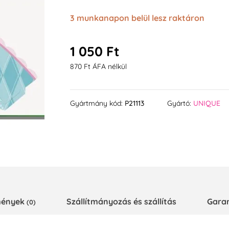
3 munkanapon belül lesz raktáron
1 050 Ft
870 Ft ÁFA nélkül
Gyártmány kód:
P21113
Gyártó:
UNIQUE
emények
Szállítmányozás és szállítás
Gara
(0)