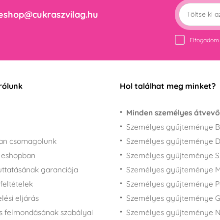
eshop@cukraszvilag.hu
Elfogadom
rólunk
Hol találhat meg minket?
Minden személyes átvevő
Személyes gyűjteménye B
san csomagolunk
Személyes gyűjteménye 
z eshopban
Személyes gyűjteménye 
juttatásának garanciája
Személyes gyűjteménye M
feltételek
Személyes gyűjteménye P
ési eljárás
Személyes gyűjteménye 
s felmondásának szabályai
Személyes gyűjteménye N