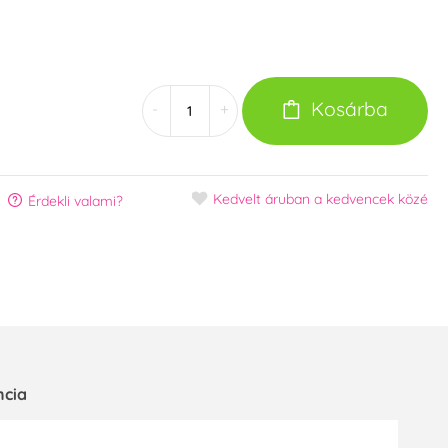
Kosárba
-
+
Kedvelt áruban
a kedvencek közé
Érdekli valami?
ncia