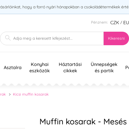
vásárlóinkat, hogy a forró nyári hónapokban a csokoládétermékek érték
CZK
E
Pénznem:
/
Kikeresni
Konyhai
Háztartási
Ünnepségek
Asztalra
P
eszközök
cikkek
és partik
arak
Kicsi muffin kosarak
Muffin kosarak - Mesés