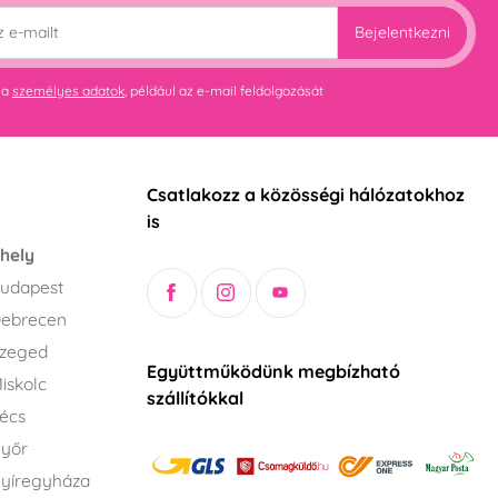
Bejelentkezni
 a
személyes adatok
, például az e-mail feldolgozását
Csatlakozz a közösségi hálózatokhoz
is
hely
udapest
Debrecen
Szeged
Együttműködünk megbízható
iskolc
szállítókkal
écs
Győr
yíregyháza