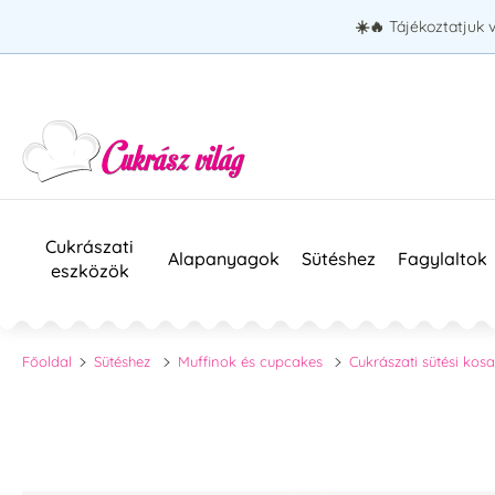
☀️🔥
Tájékoztatjuk 
Cukrászati
Alapanyagok
Sütéshez
Fagylaltok
eszközök
Főoldal
Sütéshez
Muffinok és cupcakes
Cukrászati sütési kos