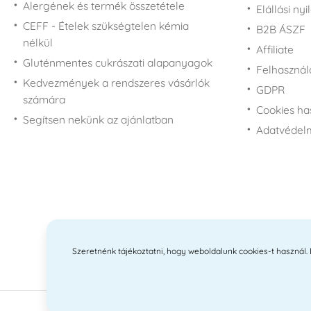
Alergének és termék összetétele
Elállási nyi
CEFF - Ételek szükségtelen kémia
B2B ÁSZF
nélkül
Affiliate
Gluténmentes cukrászati alapanyagok
Felhasználá
Kedvezmények a rendszeres vásárlók
GDPR
számára
Cookies ha
Segítsen nekünk az ajánlatban
Adatvédelm
Szeretnénk tájékoztatni, hogy weboldalunk cookies-t használ. Ez
2010 -