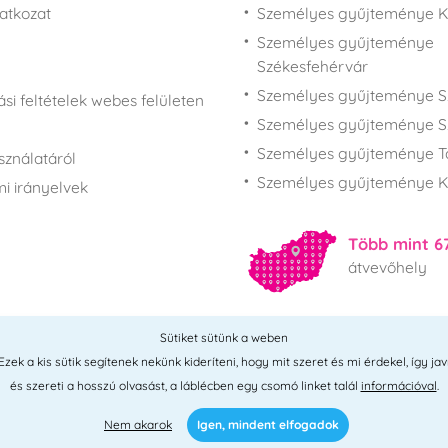
latkozat
Személyes gyűjteménye 
Személyes gyűjteménye
Székesfehérvár
Személyes gyűjteménye S
si feltételek webes felületen
Személyes gyűjteménye S
Személyes gyűjteménye T
sználatáról
Személyes gyűjteménye K
i irányelvek
Több mint 6
átvevőhely
Sütiket sütünk a weben
Összes hely
ek a kis sütik segítenek nekünk kideríteni, hogy mit szeret és mi érdekel, így jav
és szereti a hosszú olvasást, a láblécben egy csomó linket talál
információval
.
Nem akarok
Igen, mindent elfogadok
 2026 © PNM International Kft. • technikai választék
Simplia
• elgondolás
L