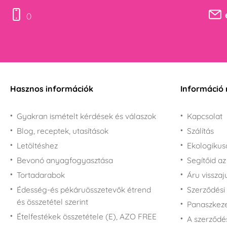
()
Hasznos információk
Információ 
Gyakran ismételt kérdések és válaszok
Kapcsolat
Blog, receptek, utasítások
Szálítás
Letöltéshez
Ekologiku
Bevonó anyagfogyasztása
Segítőid a
Tortadarabok
Áru vissza
Édesség-és pékáruösszetevők étrend
Szerződési 
és összetétel szerint
Panaszkezel
Ételfestékek összetétele (E), AZO FREE
A szerződé