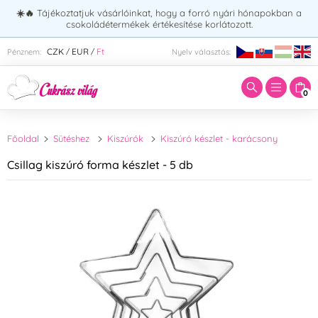
☀️🔥
Tájékoztatjuk vásárlóinkat, hogy a forró nyári hónapokban a
csokoládétermékek értékesítése korlátozott.
Adja meg a keresett kifejezést:
CZK
EUR
Ft
Pénznem:
Nyelv választás:
/
/
0
Főoldal
Sütéshez
Kiszúrók
Kiszúró készlet - karácsony
Csillag kiszúró forma készlet - 5 db