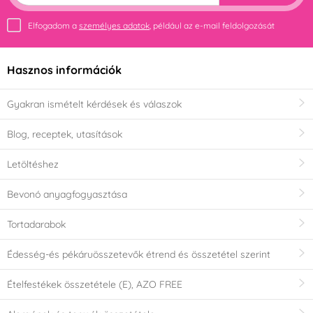
Elfogadom a
személyes adatok
, például az e-mail feldolgozását
Hasznos információk
Gyakran ismételt kérdések és válaszok
Blog, receptek, utasítások
Letöltéshez
Bevonó anyagfogyasztása
Tortadarabok
Édesség-és pékáruösszetevők étrend és összetétel szerint
Ételfestékek összetétele (E), AZO FREE