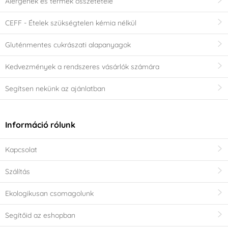
Alergének és termék összetétele
CEFF - Ételek szükségtelen kémia nélkül
Gluténmentes cukrászati alapanyagok
Kedvezmények a rendszeres vásárlók számára
Segítsen nekünk az ajánlatban
Információ rólunk
Kapcsolat
Szálítás
Ekologikusan csomagolunk
Segítőid az eshopban