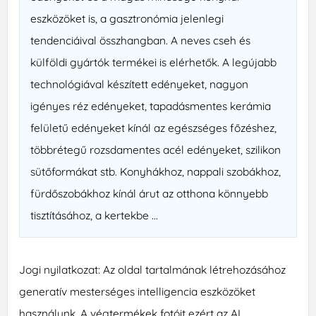
eszközöket is, a gasztronómia jelenlegi
tendenciáival összhangban. A neves cseh és
külföldi gyártók termékei is elérhetők. A legújabb
technológiával készített edényeket, nagyon
igényes réz edényeket, tapadásmentes kerámia
felületű edényeket kínál az egészséges főzéshez,
többrétegű rozsdamentes acél edényeket, szilikon
sütőformákat stb. Konyhákhoz, nappali szobákhoz,
fürdőszobákhoz kínál árut az otthona könnyebb
tisztításához, a kertekbe ...
Jogi nyilatkozat: Az oldal tartalmának létrehozásához
generatív mesterséges intelligencia eszközöket
használunk. A végtermékek fotóit ezért az AI