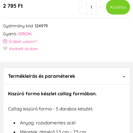
2 785 Ft
-
+
Kosárba
Gyártmány kód:
124979
Gyártó:
ORION
Érdekli valami?
Kedvelt áruban
Termékleírás és paraméterek
Kiszúró forma készlet csillag formában.
Csillag kiszúró forma - 5 darabos készlet.
Anyag: rozsdamentes acél
Méretek: átmérő 1,5 cm - 7,5 cm