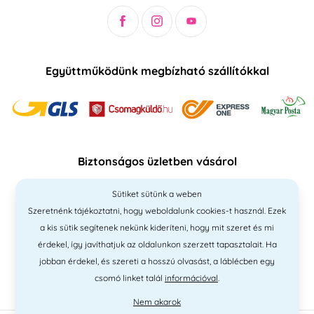
Együttműködünk megbízható szállítókkal
Biztonságos üzletben vásárol
Sütiket sütünk a weben
Szeretnénk tájékoztatni, hogy weboldalunk cookies-t használ. Ezek
a kis sütik segítenek nekünk kideríteni, hogy mit szeret és mi
érdekel, így javíthatjuk az oldalunkon szerzett tapasztalait. Ha
jobban érdekel, és szereti a hosszú olvasást, a láblécben egy
csomó linket talál
információval
.
Nem akarok