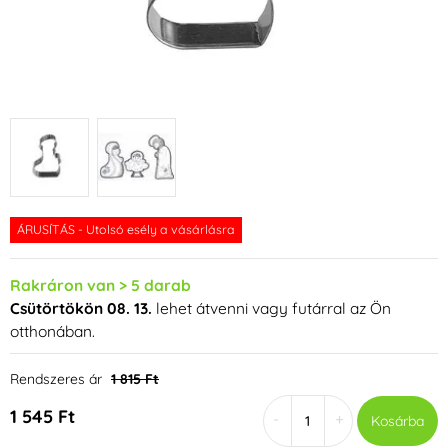
ÁRUSÍTÁS - Utolsó esély a vásárlásra
Rakráron van > 5 darab
Csütörtökön 08. 13.
lehet átvenni vagy futárral az Ön
otthonában.
Rendszeres ár
1 815 Ft
1 545 Ft
-
+
Kosárba