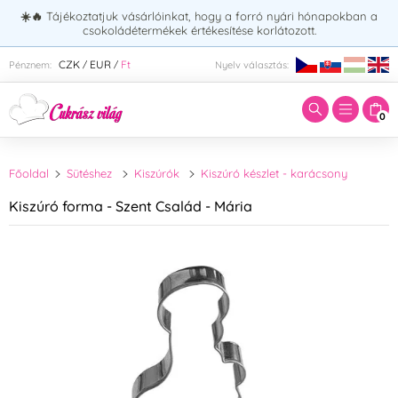
☀️🔥
Tájékoztatjuk vásárlóinkat, hogy a forró nyári hónapokban a
csokoládétermékek értékesítése korlátozott.
Adja meg a keresett kifejezést:
CZK
EUR
Ft
Pénznem:
Nyelv választás:
/
/
0
Főoldal
Sütéshez
Kiszúrók
Kiszúró készlet - karácsony
Kiszúró forma - Szent Család - Mária