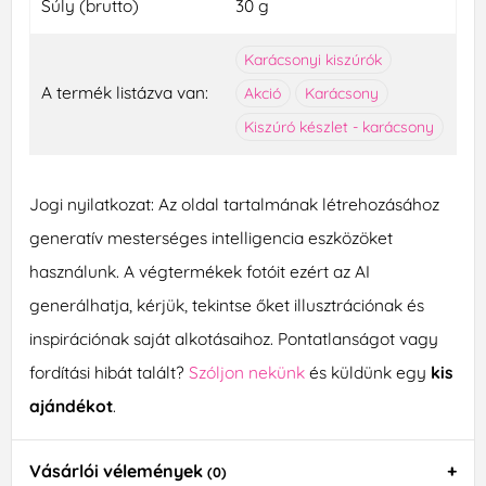
Súly (brutto)
30 g
Karácsonyi kiszúrók
A termék listázva van:
Akció
Karácsony
Kiszúró készlet - karácsony
Jogi nyilatkozat: Az oldal tartalmának létrehozásához
generatív mesterséges intelligencia eszközöket
használunk. A végtermékek fotóit ezért az AI
generálhatja, kérjük, tekintse őket illusztrációnak és
inspirációnak saját alkotásaihoz. Pontatlanságot vagy
fordítási hibát talált?
Szóljon nekünk
és küldünk egy
kis
ajándékot
.
Vásárlói vélemények
(0)