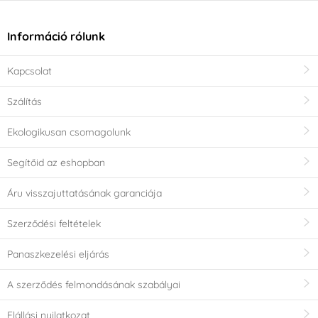
Információ rólunk
Kapcsolat
Szálítás
Ekologikusan csomagolunk
Segítőid az eshopban
Áru visszajuttatásának garanciája
Szerződési feltételek
Panaszkezelési eljárás
A szerződés felmondásának szabályai
Elállási nyilatkozat