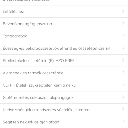
Letöltéshez
Bevonó anyagfogyasztása
Tortadarabok
Édesség-és pékáruösszetevők étrend és összetétel szerint
Ételfestékek összetétele (E), AZO FREE
Alergének és termék összetétele
CEFF - Ételek szükségtelen kémia nélkül
Gluténmentes cukrászati alapanyagok
Kedvezmények a rendszeres vásárlók számára
Segítsen nekünk az ajánlatban